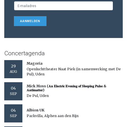
AANMELDEN
Concertagenda
Magoria
29
Openluchttheater Naat Piek (in samenwerking met De
AUG
Pul), Uden
Mick Moss (𝐀𝐧 𝐄𝐥𝐞𝐜𝐭𝐫𝐢𝐜 𝐄𝐯𝐞𝐧𝐢𝐧𝐠 𝐨𝐟 𝐒𝐥𝐞𝐞𝐩𝐢𝐧𝐠 𝐏𝐮𝐥𝐬𝐞 &
04
𝐀𝐧𝐭𝐢𝐦𝐚𝐭𝐭𝐞𝐫)
SEP
De Pul, Uden
04
Albion UK
Parkvilla, Alphen aan den Rijn
SEP