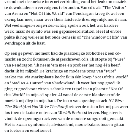
vriend met de snelste internetverbinding vond het leuk om muziek
te downloaden en vervolgens te branden. Van cd’s als “The Visitor”
van Arena en “Not Of this World” van Pendragon kreeg ik wel een
exemplaar mee, maar weer thuis luisterde ik er eigenlijk nooit naar.
Wel veel singer-songwriter-achtig spul en ook het wat hardere
werk, maar de symfo was een gepasseerd station. Heel af en toe
pakte ik nog wel eens het oude Genesis of “The window Of life” van
Pendragon uit de kast.
Op een gegeven moment had de plaatselijke bibliotheek een cd-
markt en zocht ik tussen de afgeschreven cd’s. Ik stopte bij “Pure”
van Pendragon. ‘Ik neem ‘em mee en probeer het nog één keer’,
dacht ik bij mijzelf. De krachtige en moderne prog van “Pure”
raakte me. Via Marktplaats kocht ik in één koop “Not Of this World”
en “Mad As A Hatter” van Shadowland. Ik weet het nog goed: ik
ging er goed voor zitten, schonk een tripel in en plaatste “Not Of
this World” in mijn cd-speler. Al vanaf de eerste klanken trof de
muziek mij diep in mijn hart. De intro van openingstrack
If I Were
The Wind (And You We’re The Rain)
betoverde mij en liet mij pas weer
los toen de laatste noten van
World’s End
uitstierven. Nog steeds
vind ik de openingstrack één van de mooiste songs ooit gemaakt.
Het is zwaar symfonisch, afwisselend, mooie balans tussen gitaar
en toetsen en emotioneel.