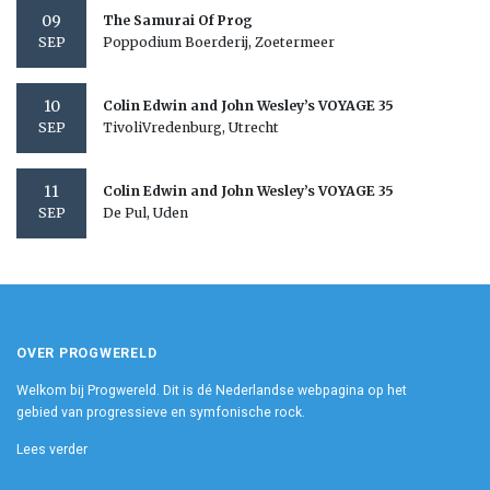
09
The Samurai Of Prog
Poppodium Boerderij, Zoetermeer
SEP
10
Colin Edwin and John Wesley’s VOYAGE 35
TivoliVredenburg, Utrecht
SEP
11
Colin Edwin and John Wesley’s VOYAGE 35
De Pul, Uden
SEP
OVER PROGWERELD
Welkom bij Progwereld. Dit is dé Nederlandse webpagina op het
gebied van progressieve en symfonische rock.
Lees verder