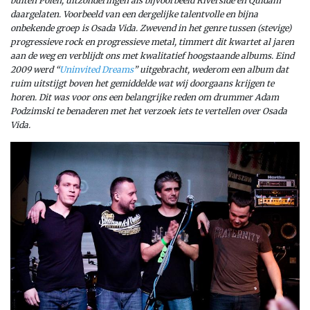
buiten Polen, uitzonderingen als bijvoorbeeld Riverside en Quidam
daargelaten. Voorbeeld van een dergelijke talentvolle en bijna
onbekende groep is Osada Vida. Zwevend in het genre tussen (stevige)
progressieve rock en progressieve metal, timmert dit kwartet al jaren
aan de weg en verblijdt ons met kwalitatief hoogstaande albums. Eind
2009 werd “
Uninvited Dreams
” uitgebracht, wederom een album dat
ruim uitstijgt boven het gemiddelde wat wij doorgaans krijgen te
horen. Dit was voor ons een belangrijke reden om drummer Adam
Podzimski te benaderen met het verzoek iets te vertellen over Osada
Vida.