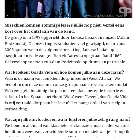
Misschien kennen sommige lezers jullie nog niet. Vertel eens
kort over het ontstaan van de band.
De groep is in 1997 opgericht door Lukasz Lisiak en mijzelf (Adam
Podzimski). De bezetting is sindsdien veel gewijzigd, maar vanaf
2005 spelen we in de volgende bezetting: Lukasz Lisiak op
basgitaar en is de zanger, Bartek Bareska op gitaar, Rafal “R6”
Paluszek op toetsen en Adam Podzimski op drums en percussie.
Wat betekent Osada Vida en hoe komen jullie aan deze naam?
Vida is de naam van een klein dorp in Benin (West-Afrika). We
besloten om deze naam in onze groepsnaam te verwerken omdat
Vida een geheimzinnig dorp is met een fascinerende historie en
cultuur. In het Spaans betekent ‘Vida’ weer ‘Leven’, dus Osada Vida
is vrij vertaald ‘dorp van het leven’. Het hangt ook af van je eigen
verbeelding.
Wat zijn jullie invloeden en waar luisteren jullie zelf graag naar?
We houden allemaal van klassieke rockmuziek, maar ieder van ons
houdt ook weer van verschillende soorten muziek wat je – hoop ik