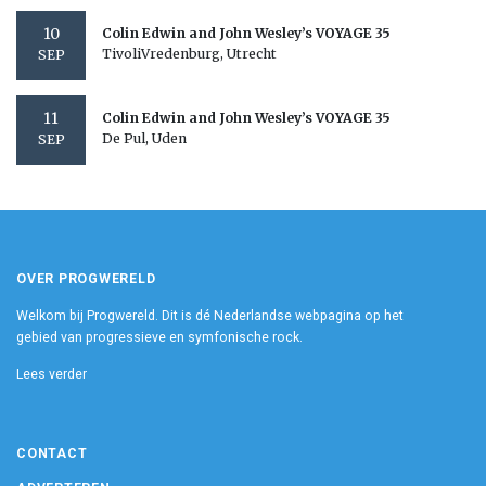
10
Colin Edwin and John Wesley’s VOYAGE 35
TivoliVredenburg, Utrecht
SEP
11
Colin Edwin and John Wesley’s VOYAGE 35
De Pul, Uden
SEP
OVER PROGWERELD
Welkom bij Progwereld. Dit is dé Nederlandse webpagina op het
gebied van progressieve en symfonische rock.
Lees verder
CONTACT