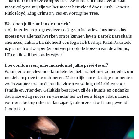
– kan horen in onze composities. We luisteren bijna overal naar,
maar volgens mij zijn we het meest beïnvloed door: Rush, Genesis,
Pink Floyd, King Crimson, Yes en Porcupine Tree.
Wat doen jullie buiten de muziek?
Ook in Polen is progressieve rock geen lucratieve business, dus
moeten we allemaal werken om te kunnen leven. Bartek Bareska is
chemicus, Lukasz Lisiak heeft een logistiek bedrijf, Rafal Paluszek
is grafisch ontwerper (en ontwerpt ook de hoezen van de albums,
HR) en ik zelf ben onderwijzer.
Hoe combineren jullie muziek met jullie privé-leven?
Wanneer je meelevende familieleden hebt is het niet zo moeilijk om
muziek en privé te combineren. Natuurlijk zijn er lastige momenten
zoals wanneer we in de studio zitten en weinig tijd hebben voor
familie en vrienden. Gelukkig begrijpen zij de situatie en ondanks
dat onze echtgenotes en vriendinnen wel eens klagen dat muziek
voor ons belangrijker is dan zijzelf, raken ze er toch aan gewend
(hoop ik…).