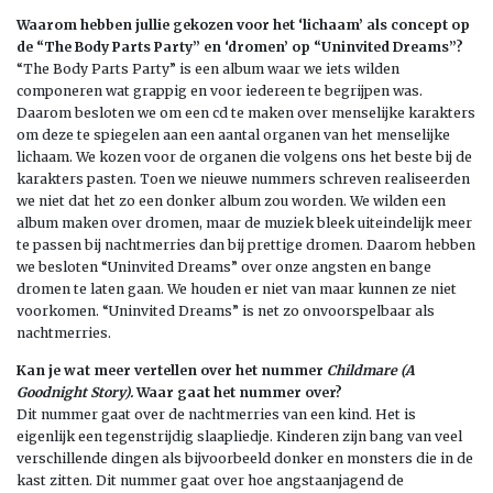
Waarom hebben jullie gekozen voor het ‘lichaam’ als concept op
de “The Body Parts Party” en ‘dromen’ op “Uninvited Dreams”?
“The Body Parts Party” is een album waar we iets wilden
componeren wat grappig en voor iedereen te begrijpen was.
Daarom besloten we om een cd te maken over menselijke karakters
om deze te spiegelen aan een aantal organen van het menselijke
lichaam. We kozen voor de organen die volgens ons het beste bij de
karakters pasten. Toen we nieuwe nummers schreven realiseerden
we niet dat het zo een donker album zou worden. We wilden een
album maken over dromen, maar de muziek bleek uiteindelijk meer
te passen bij nachtmerries dan bij prettige dromen. Daarom hebben
we besloten “Uninvited Dreams” over onze angsten en bange
dromen te laten gaan. We houden er niet van maar kunnen ze niet
voorkomen. “Uninvited Dreams” is net zo onvoorspelbaar als
nachtmerries.
Kan je wat meer vertellen over het nummer
Childmare (A
Goodnight Story).
Waar gaat het nummer over?
Dit nummer gaat over de nachtmerries van een kind. Het is
eigenlijk een tegenstrijdig slaapliedje. Kinderen zijn bang van veel
verschillende dingen als bijvoorbeeld donker en monsters die in de
kast zitten. Dit nummer gaat over hoe angstaanjagend de