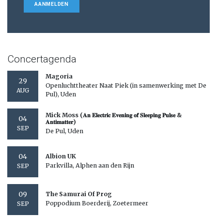
AANMELDEN
Concertagenda
Magoria
29
Openluchttheater Naat Piek (in samenwerking met De
AUG
Pul), Uden
Mick Moss (𝐀𝐧 𝐄𝐥𝐞𝐜𝐭𝐫𝐢𝐜 𝐄𝐯𝐞𝐧𝐢𝐧𝐠 𝐨𝐟 𝐒𝐥𝐞𝐞𝐩𝐢𝐧𝐠 𝐏𝐮𝐥𝐬𝐞 &
04
𝐀𝐧𝐭𝐢𝐦𝐚𝐭𝐭𝐞𝐫)
SEP
De Pul, Uden
04
Albion UK
Parkvilla, Alphen aan den Rijn
SEP
09
The Samurai Of Prog
Poppodium Boerderij, Zoetermeer
SEP