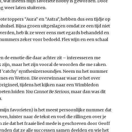
k, wat ineens mijn favoriete hobby is geworden. Door
g weer laten stuiteren.
ote toppers “Aura” en “Astra”, hebben dus een tijdje op
ulsel. Bijna groen uitgeslagen omdat ze een tijd niet
d werden, heb ik ze weer eens met egards behandeld en
e nummers zeker voor bedoeld. Fles wijn en een schaal
 de emotie die daar achter zit – interesseren me
 zijn, maar het zijn vooral de woorden die me raken.
of ‘catchy’ synthesizersoundjes. Neem nu het nummer
nes en Wetton. Die overwinnaar waar ze het over
origineel, tijdens het kijken naar een Wimbledon
moeten luiden
You Cannot Be Serious
, maar dan was dit
.
mijn favorieten) is het meest persoonlijke nummer dat
n, luister naar de tekst en voel die rillingen over je
n zie dat het fraaie lied mede is geschreven door Geoff
ienden dat ze alle successen samen deelden en wie het