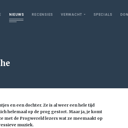
E
NIEUWS
RECENSIES
VERWACHT
SPECIALS
DON
che
jes en een dochter. Ze is al weer een hele tijd
ich helemaal op de prog gestort. Maar ja, je komt
 ze met de Progwereld lezers wat ze meemaakt op
ressieve muziek.