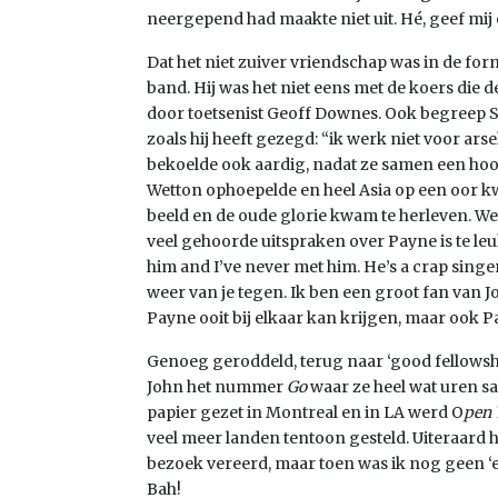
neergepend had maakte niet uit. Hé, geef mij
Dat het niet zuiver vriendschap was in de forma
band. Hij was het niet eens met de koers die 
door toetsenist Geoff Downes. Ook begreep S
zoals hij heeft gezegd: “ik werk niet voor a
bekoelde ook aardig, nadat ze samen een ho
Wetton ophoepelde en heel Asia op een oor k
beeld en de oude glorie kwam te herleven. Wet
veel gehoorde uitspraken over Payne is te leuk 
him and I’ve never met him. He’s a crap singe
weer van je tegen. Ik ben een groot fan van J
Payne ooit bij elkaar kan krijgen, maar ook 
Genoeg geroddeld, terug naar ‘good fellowsh
John het nummer
Go
waar ze heel wat uren s
papier gezet in Montreal en in LA werd O
pen 
veel meer landen tentoon gesteld. Uiteraard
bezoek vereerd, maar toen was ik nog geen ‘ec
Bah!