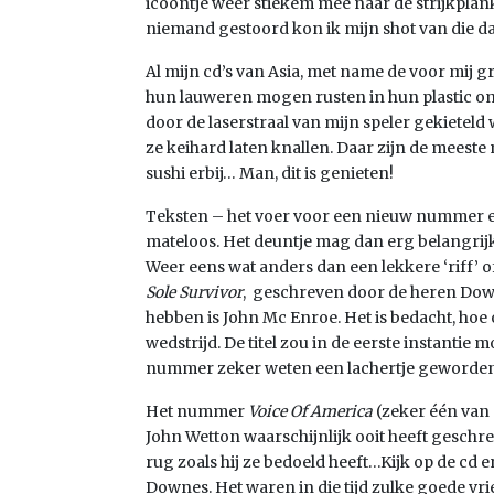
icoontje weer stiekem mee naar de strijkplan
niemand gestoord kon ik mijn shot van die da
Al mijn cd’s van Asia, met name de voor mij gr
hun lauweren mogen rusten in hun plastic omh
door de laserstraal van mijn speler gekietel
ze keihard laten knallen. Daar zijn de meest
sushi erbij… Man, dit is genieten!
Teksten – het voer voor een nieuw nummer en
mateloos. Het deuntje mag dan erg belangrijk
Weer eens wat anders dan een lekkere ‘riff’ 
Sole Survivor
, geschreven door de heren Dow
hebben is John Mc Enroe. Het is bedacht, hoe 
wedstrijd. De titel zou in de eerste instantie 
nummer zeker weten een lachertje geworden
Het nummer
Voice Of America
(zeker één van 
John Wetton waarschijnlijk ooit heeft geschreve
rug zoals hij ze bedoeld heeft…Kijk op de cd e
Downes. Het waren in die tijd zulke goede vr