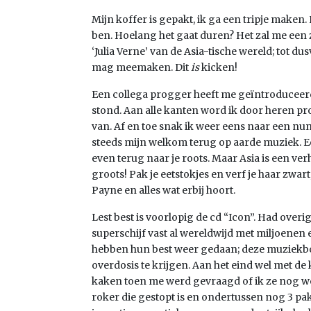
Mijn koffer is gepakt, ik ga een tripje maken
ben. Hoelang het gaat duren? Het zal me een zo
‘Julia Verne’ van de Asia-tische wereld; tot 
mag meemaken. Dit
is
kicken!
Een collega progger heeft me geïntroduceerd i
stond. Aan alle kanten word ik door heren 
van. Af en toe snak ik weer eens naar een 
steeds mijn welkom terug op aarde muziek. E
even terug naar je roots. Maar Asia is een ve
groots! Pak je eetstokjes en verf je haar zwa
Payne en alles wat erbij hoort.
Lest best is voorlopig de cd “Icon”. Had ove
superschijf vast al wereldwijd met miljoen
hebben hun best weer gedaan; deze muziekb
overdosis te krijgen. Aan het eind wel met d
kaken toen me werd gevraagd of ik ze nog wel 
roker die gestopt is en ondertussen nog 3 pakj