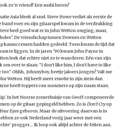
 ook zo’n vriend! Een sushi heren?
tie Asia bleek al snel. Steve Howe verliet als eerste de
de band voer en zijn gitaarspel kwam in de verdrukking
teve heel goed wat er in John Wetton omging, maar,
rseholes”. De vriendschap tussen Downes en Wetton
op kassuccessen hadden gedeeld. Toen kwam de tijd dat
wam te liggen. In de jaren ’90 kwam John Payne in
ton leek dat echter niet zo te waarderen. Eén van zijn
om over te slaan: “I don’t like him, I don’t have to like
r too”. Ohhh, Johnnyboy, beetje jaloers jongen? Valt me
ohn Wetton. Hij heeft meer emotie in zijn stem dan
Payne heeft toppers van nummers op zijn naam staan.
ip’. In het Noorse zomerhuisje van Geoff componeerde
amen op de gitaar gepingeld hebben. Zo is
Don’t Cry
op
Your Eyes
geboren. Maar de uitvoering daarvan is in
 hebben ze ook Nederland vorig jaar weer met een
hte’ progger… Ik loop ook altijd achter de feiten aan.