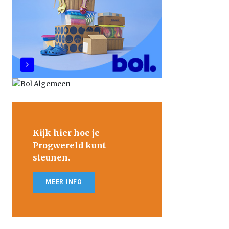
Kijk hier hoe je
Progwereld kunt
steunen.
MEER INFO