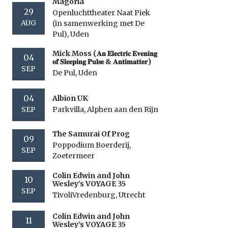
Magoria
29
Openluchttheater Naat Piek
AUG
(in samenwerking met De
Pul), Uden
Mick Moss (𝐀𝐧 𝐄𝐥𝐞𝐜𝐭𝐫𝐢𝐜 𝐄𝐯𝐞𝐧𝐢𝐧𝐠
04
𝐨𝐟 𝐒𝐥𝐞𝐞𝐩𝐢𝐧𝐠 𝐏𝐮𝐥𝐬𝐞 & 𝐀𝐧𝐭𝐢𝐦𝐚𝐭𝐭𝐞𝐫)
SEP
De Pul, Uden
04
Albion UK
SEP
Parkvilla, Alphen aan den Rijn
The Samurai Of Prog
09
Poppodium Boerderij,
SEP
Zoetermeer
Colin Edwin and John
10
Wesley’s VOYAGE 35
SEP
TivoliVredenburg, Utrecht
Colin Edwin and John
11
Wesley’s VOYAGE 35