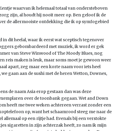
. Eentje waarvan ik helemaal totaal van ondersteboven
rg zijn, al houdt hij nooit meer op. Ben geloof ik de
dusver de allermooiste ontdekking die ik op symfogebied
n dit heelal, waar ik eerst wat sceptisch tegenover
proggers gebombardeerd met muziek, ik word er gek
nummer van Steve Winwood of The Moody Blues, nog
en reis maken is leuk, maar soms moet je gewoon weer
rhaal apart, zeg maar een korte naam voor iets heel
rt, we gaan aan de sushi met de heren Wetton, Downes,
rigens de naam Asia erop gestaan dan was deze
en exemplaren over de toonbank gegaan. Wet and Down
om heeft me twee weken achtereen verrast zonder een
e koptelefoon op, want het schaamrood steeg me naar de
allemaal op een rijtje had. Evenals bij een verstokte
es sigaretten in zijn achterzak heeft, zo nam ik mijn