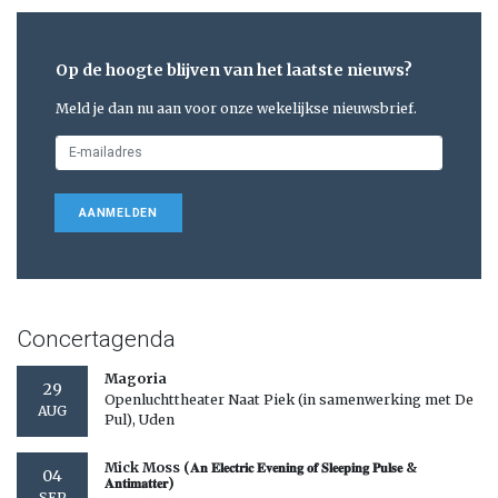
Op de hoogte blijven van het laatste nieuws?
Meld je dan nu aan voor onze wekelijkse nieuwsbrief.
AANMELDEN
Concertagenda
Magoria
29
Openluchttheater Naat Piek (in samenwerking met De
AUG
Pul), Uden
Mick Moss (𝐀𝐧 𝐄𝐥𝐞𝐜𝐭𝐫𝐢𝐜 𝐄𝐯𝐞𝐧𝐢𝐧𝐠 𝐨𝐟 𝐒𝐥𝐞𝐞𝐩𝐢𝐧𝐠 𝐏𝐮𝐥𝐬𝐞 &
04
𝐀𝐧𝐭𝐢𝐦𝐚𝐭𝐭𝐞𝐫)
SEP