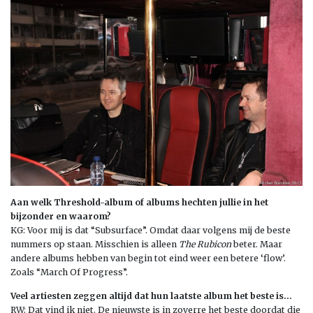
Aan welk Threshold-album of albums hechten jullie in het
bijzonder en waarom?
KG: Voor mij is dat “Subsurface”. Omdat daar volgens mij de beste
nummers op staan. Misschien is alleen
The Rubicon
beter. Maar
andere albums hebben van begin tot eind weer een betere ‘flow’.
Zoals “March Of Progress”.
Veel artiesten zeggen altijd dat hun laatste album het beste is…
RW: Dat vind ik niet. De nieuwste is in zoverre het beste doordat die