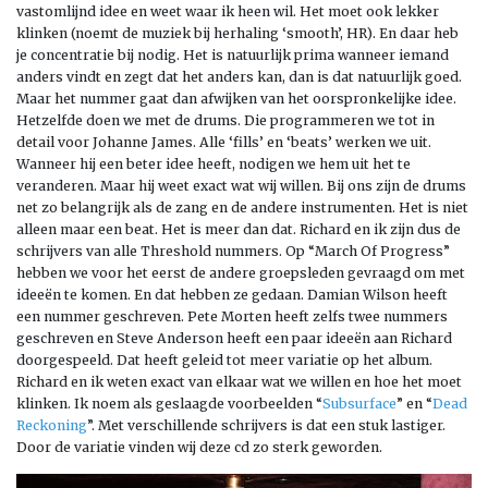
vastomlijnd idee en weet waar ik heen wil. Het moet ook lekker
klinken (noemt de muziek bij herhaling ‘smooth’, HR). En daar heb
je concentratie bij nodig. Het is natuurlijk prima wanneer iemand
anders vindt en zegt dat het anders kan, dan is dat natuurlijk goed.
Maar het nummer gaat dan afwijken van het oorspronkelijke idee.
Hetzelfde doen we met de drums. Die programmeren we tot in
detail voor Johanne James. Alle ‘fills’ en ‘beats’ werken we uit.
Wanneer hij een beter idee heeft, nodigen we hem uit het te
veranderen. Maar hij weet exact wat wij willen. Bij ons zijn de drums
net zo belangrijk als de zang en de andere instrumenten. Het is niet
alleen maar een beat. Het is meer dan dat. Richard en ik zijn dus de
schrijvers van alle Threshold nummers. Op “March Of Progress”
hebben we voor het eerst de andere groepsleden gevraagd om met
ideeën te komen. En dat hebben ze gedaan. Damian Wilson heeft
een nummer geschreven. Pete Morten heeft zelfs twee nummers
geschreven en Steve Anderson heeft een paar ideeën aan Richard
doorgespeeld. Dat heeft geleid tot meer variatie op het album.
Richard en ik weten exact van elkaar wat we willen en hoe het moet
klinken. Ik noem als geslaagde voorbeelden “
Subsurface
” en “
Dead
Reckoning
”. Met verschillende schrijvers is dat een stuk lastiger.
Door de variatie vinden wij deze cd zo sterk geworden.