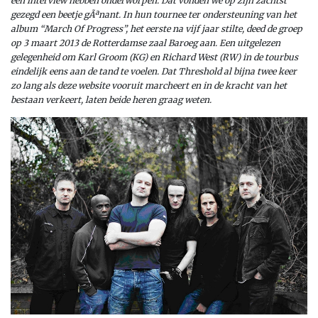
een interview hebben onderworpen. Dat vonden we op zijn zachtst
gezegd een beetje gÃªnant. In hun tournee ter ondersteuning van het
album “March Of Progress”, het eerste na vijf jaar stilte, deed de groep
op 3 maart 2013 de Rotterdamse zaal Baroeg aan. Een uitgelezen
gelegenheid om Karl Groom (KG) en Richard West (RW) in de tourbus
eindelijk eens aan de tand te voelen. Dat Threshold al bijna twee keer
zo lang als deze website vooruit marcheert en in de kracht van het
bestaan verkeert, laten beide heren graag weten.