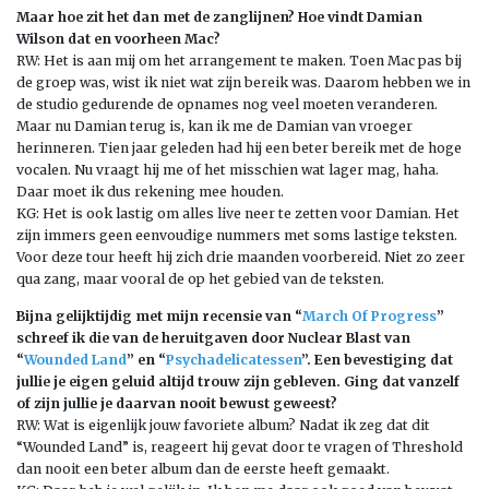
Maar hoe zit het dan met de zanglijnen? Hoe vindt Damian
Wilson dat en voorheen Mac?
RW: Het is aan mij om het arrangement te maken. Toen Mac pas bij
de groep was, wist ik niet wat zijn bereik was. Daarom hebben we in
de studio gedurende de opnames nog veel moeten veranderen.
Maar nu Damian terug is, kan ik me de Damian van vroeger
herinneren. Tien jaar geleden had hij een beter bereik met de hoge
vocalen. Nu vraagt hij me of het misschien wat lager mag, haha.
Daar moet ik dus rekening mee houden.
KG: Het is ook lastig om alles live neer te zetten voor Damian. Het
zijn immers geen eenvoudige nummers met soms lastige teksten.
Voor deze tour heeft hij zich drie maanden voorbereid. Niet zo zeer
qua zang, maar vooral de op het gebied van de teksten.
Bijna gelijktijdig met mijn recensie van “
March Of Progress
”
schreef ik die van de heruitgaven door Nuclear Blast van
“
Wounded Land
” en “
Psychadelicatessen
”. Een bevestiging dat
jullie je eigen geluid altijd trouw zijn gebleven. Ging dat vanzelf
of zijn jullie je daarvan nooit bewust geweest?
RW: Wat is eigenlijk jouw favoriete album? Nadat ik zeg dat dit
“Wounded Land” is, reageert hij gevat door te vragen of Threshold
dan nooit een beter album dan de eerste heeft gemaakt.