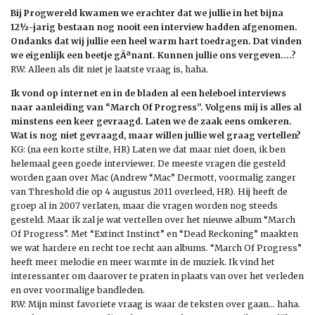
Bij Progwereld kwamen we erachter dat we jullie in het bijna
12½-jarig bestaan nog nooit een interview hadden afgenomen.
Ondanks dat wij jullie een heel warm hart toedragen. Dat vinden
we eigenlijk een beetje gÃªnant. Kunnen jullie ons vergeven….?
RW: Alleen als dit niet je laatste vraag is, haha.
Ik vond op internet en in de bladen al een heleboel interviews
naar aanleiding van “March Of Progress”. Volgens mij is alles al
minstens een keer gevraagd. Laten we de zaak eens omkeren.
Wat is nog niet gevraagd, maar willen jullie wel graag vertellen?
KG: (na een korte stilte, HR) Laten we dat maar niet doen, ik ben
helemaal geen goede interviewer. De meeste vragen die gesteld
worden gaan over Mac (Andrew “Mac” Dermott, voormalig zanger
van Threshold die op 4 augustus 2011 overleed, HR). Hij heeft de
groep al in 2007 verlaten, maar die vragen worden nog steeds
gesteld. Maar ik zal je wat vertellen over het nieuwe album “March
Of Progress”. Met “Extinct Instinct” en “Dead Reckoning” maakten
we wat hardere en recht toe recht aan albums. “March Of Progress”
heeft meer melodie en meer warmte in de muziek. Ik vind het
interessanter om daarover te praten in plaats van over het verleden
en over voormalige bandleden.
RW: Mijn minst favoriete vraag is waar de teksten over gaan… haha.