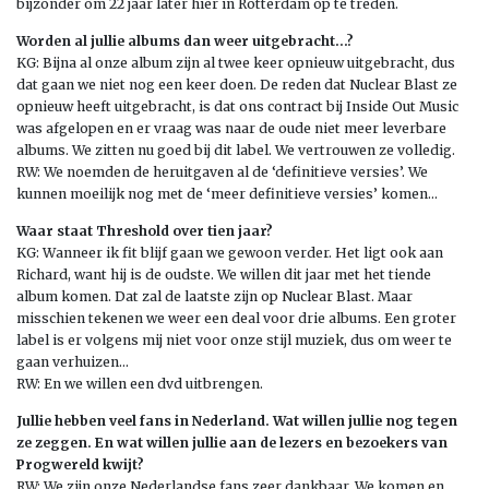
bijzonder om 22 jaar later hier in Rotterdam op te treden.
Worden al jullie albums dan weer uitgebracht…?
KG: Bijna al onze album zijn al twee keer opnieuw uitgebracht, dus
dat gaan we niet nog een keer doen. De reden dat Nuclear Blast ze
opnieuw heeft uitgebracht, is dat ons contract bij Inside Out Music
was afgelopen en er vraag was naar de oude niet meer leverbare
albums. We zitten nu goed bij dit label. We vertrouwen ze volledig.
RW: We noemden de heruitgaven al de ‘definitieve versies’. We
kunnen moeilijk nog met de ‘meer definitieve versies’ komen…
Waar staat Threshold over tien jaar?
KG: Wanneer ik fit blijf gaan we gewoon verder. Het ligt ook aan
Richard, want hij is de oudste. We willen dit jaar met het tiende
album komen. Dat zal de laatste zijn op Nuclear Blast. Maar
misschien tekenen we weer een deal voor drie albums. Een groter
label is er volgens mij niet voor onze stijl muziek, dus om weer te
gaan verhuizen…
RW: En we willen een dvd uitbrengen.
Jullie hebben veel fans in Nederland. Wat willen jullie nog tegen
ze zeggen. En wat willen jullie aan de lezers en bezoekers van
Progwereld kwijt?
RW: We zijn onze Nederlandse fans zeer dankbaar. We komen en