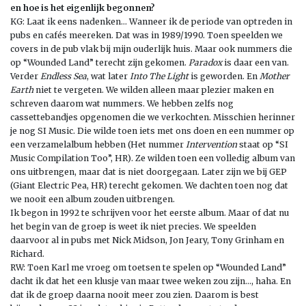
en hoe is het eigenlijk begonnen?
KG: Laat ik eens nadenken… Wanneer ik de periode van optreden in
pubs en cafés meereken. Dat was in 1989/1990. Toen speelden we
covers in de pub vlak bij mijn ouderlijk huis. Maar ook nummers die
op “Wounded Land” terecht zijn gekomen.
Paradox
is daar een van.
Verder
Endless Sea
, wat later
Into The Light
is geworden. En
Mother
Earth
niet te vergeten. We wilden alleen maar plezier maken en
schreven daarom wat nummers. We hebben zelfs nog
cassettebandjes opgenomen die we verkochten. Misschien herinner
je nog SI Music. Die wilde toen iets met ons doen en een nummer op
een verzamelalbum hebben (Het nummer
Intervention
staat op “SI
Music Compilation Too”, HR). Ze wilden toen een volledig album van
ons uitbrengen, maar dat is niet doorgegaan. Later zijn we bij GEP
(Giant Electric Pea, HR) terecht gekomen. We dachten toen nog dat
we nooit een album zouden uitbrengen.
Ik begon in 1992 te schrijven voor het eerste album. Maar of dat nu
het begin van de groep is weet ik niet precies. We speelden
daarvoor al in pubs met Nick Midson, Jon Jeary, Tony Grinham en
Richard.
RW: Toen Karl me vroeg om toetsen te spelen op “Wounded Land”
dacht ik dat het een klusje van maar twee weken zou zijn…, haha. En
dat ik de groep daarna nooit meer zou zien. Daarom is best