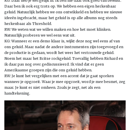
KG: Daar heb je wel gelijk in. Ik ben me daar ook goed van bewust.
Daar ben ik ook erg trots op. We hebben een eigen herkenbaar
geluid. Natuurlijk hebben we ons ontwikkeld en hebben we nieuwe
ideeën ingebracht, maar het geluid is op alle albums nog steeds
herkenbaar als Threshold.
RW: We weten wat we willen maken en hoe het moet klinken.
Natuurlijk proberen we wel eens wat uit.
KG: Wanneer er een demo klaar is, wijkt deze nog wel eens af van
ons geluid. Maar nadat de andere instrumenten zijn toegevoegd en
de productie is gedaan, wordt het weer het vertrouwde geluid.
Noem het maar het Britse rockgeluid. Toevallig hebben Richard en
ik daar pas nog over gediscussieerd. Ik vind dat er geen
Amerikaanse groepen zijn die ons geluid hebben.
RW: Je kunt het vergelijken met een accent dat je gaat spreken
wanneer je opgroeit. Waar je mee opgroeit, word je mee besmet, zeg
maar. Je kunt er niet omheen. Zoals je zegt, net als een
handtekening.