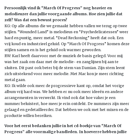
Persoonlijk vind ik “March Of Progress” nog heavier en
melodieuzer dan jullie voorgaande albums. Hoe zien jullie dat
zelf? Was dat een bewust proces?
KG: Op alle albums die we gemaakt hebben vallen we terug op twee
stijlen. “Wounded Land” is melodieus en “Psychedelicatessen” weer
hard en puntig, meer metal. “Dead Reckoning” heeft dat ook. Een
vrij koud en industrieel geluid. Op “March Of Progress” komen deze
stijlen samen en is het geluid ook warmer geworden.
RW: Karl heeft daarvoor met de muziek de basis gelegd. Voor mij
was het zaak om daar met de melodie- en zanglijnen bij aan te
sluiten. Dit past ook beter bij de stem van Damian. Zijn stem leent
zich uitstekend voor meer melodie. Met Mac kon je meer richting
metal gaan.
KG: Ik wilde ook meer de progressieve kant op, omdat het vorige
album vrij hard was. We hebben er nu ook meer ideeën en andere
arrangementen in verwerkt. Ik vind ook dat hoe vaker je een
nummer beluistert, hoe meer je erin ontdekt. De nummers zijn meer
gelaagd en gedetailleerder. Dat hebben we ook met het mixen en de
productie willen bereiken.
Voor het eerst bedanken jullie in het cd-boekje van “March Of
Progress” alle voormalige bandleden. In hoeverre hebben jullie