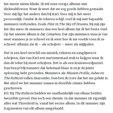
het meest nieuw klinkt. Ik wil onze vorige albums niet
diskwalificeren. Want ik weet dat we erg goede hebben gemaakt.
Voor mij ligt het anders dan bij Karl. Voor mij is het meer
persoonlijk. Omdat ik de teksten schijf, voel ik mij met bepaalde
nummers verbonden. Zoals
Pilot In The Sky Of Dreams
. Bij mij zijn
het dus meer de nummers dan een heel album dat ik het beste vind.
Op het nieuwe album is dat
Colophon
. Dat zijn nummers waar je van
weet wanneer je ze schreef en ik weet hoe ik me voelde toen ik ze
schreef. Albums zie ik – als schrijver – meer als mijlpalen.
Het is een heel verschil om muziek, teksten en zanglijnen te
schrijven, dan van Karl een instrumentaal stuk te krijgen waar ik
dan de tekst bij moet schrijven. Het is als een kruiswoordpuzzel.
Dan ben je blij wanneer dat helemaal klaar is en je de juiste
oplossing hebt gevonden. Nummers als
Mission Profile, Ashes
en
The Rubicon
vallen daaronder. Dan ben ik trots dat het me gelukt is.
Net alsof we het nummer samen in dezelfde ruimte hebben
geschreven.
KG: Bij
The Rubicon
hadden we onafhankelijk van elkaar beiden
hetzelfde gevoel. Dus toch een chemie. In dat nummer zit eigenlijk
alles wat Threshold is, vanaf het eerste album. In dit nummer zijn
fragmenten van elk album aangehaald.