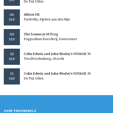
De Pul, Uden
04
Albion UK
Parkvilla, Alphen aan den Rijn
SEP
09
The Samurai Of Prog
Poppodium Boerderij, Zoetermeer
SEP
10
Colin Edwin and John Wesley’s VOYAGE 35
TivoliVredenburg, Utrecht
SEP
11
Colin Edwin and John Wesley’s VOYAGE 35
De Pul, Uden
SEP
OVER PROGWERELD