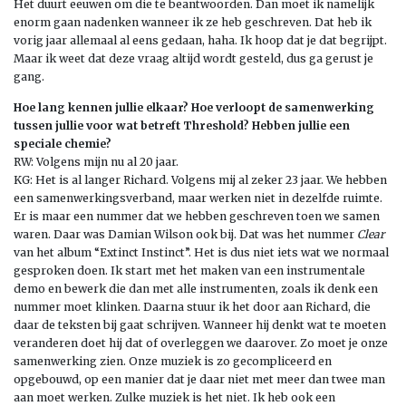
Het duurt eeuwen om die te beantwoorden. Dan moet ik namelijk
enorm gaan nadenken wanneer ik ze heb geschreven. Dat heb ik
vorig jaar allemaal al eens gedaan, haha. Ik hoop dat je dat begrijpt.
Maar ik weet dat deze vraag altijd wordt gesteld, dus ga gerust je
gang.
Hoe lang kennen jullie elkaar? Hoe verloopt de samenwerking
tussen jullie voor wat betreft Threshold? Hebben jullie een
speciale chemie?
RW: Volgens mijn nu al 20 jaar.
KG: Het is al langer Richard. Volgens mij al zeker 23 jaar. We hebben
een samenwerkingsverband, maar werken niet in dezelfde ruimte.
Er is maar een nummer dat we hebben geschreven toen we samen
waren. Daar was Damian Wilson ook bij. Dat was het nummer
Clear
van het album “Extinct Instinct”. Het is dus niet iets wat we normaal
gesproken doen. Ik start met het maken van een instrumentale
demo en bewerk die dan met alle instrumenten, zoals ik denk een
nummer moet klinken. Daarna stuur ik het door aan Richard, die
daar de teksten bij gaat schrijven. Wanneer hij denkt wat te moeten
veranderen doet hij dat of overleggen we daarover. Zo moet je onze
samenwerking zien. Onze muziek is zo gecompliceerd en
opgebouwd, op een manier dat je daar niet met meer dan twee man
aan moet werken. Zulke muziek is het niet. Ik heb ook een