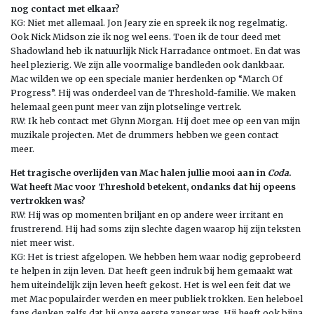
nog contact met elkaar?
KG: Niet met allemaal. Jon Jeary zie en spreek ik nog regelmatig.
Ook Nick Midson zie ik nog wel eens. Toen ik de tour deed met
Shadowland heb ik natuurlijk Nick Harradance ontmoet. En dat was
heel plezierig. We zijn alle voormalige bandleden ook dankbaar.
Mac wilden we op een speciale manier herdenken op “March Of
Progress”. Hij was onderdeel van de Threshold-familie. We maken
helemaal geen punt meer van zijn plotselinge vertrek.
RW: Ik heb contact met Glynn Morgan. Hij doet mee op een van mijn
muzikale projecten. Met de drummers hebben we geen contact
meer.
Het tragische overlijden van Mac halen jullie mooi aan in
Coda
.
Wat heeft Mac voor Threshold betekent, ondanks dat hij opeens
vertrokken was?
RW: Hij was op momenten briljant en op andere weer irritant en
frustrerend. Hij had soms zijn slechte dagen waarop hij zijn teksten
niet meer wist.
KG: Het is triest afgelopen. We hebben hem waar nodig geprobeerd
te helpen in zijn leven. Dat heeft geen indruk bij hem gemaakt wat
hem uiteindelijk zijn leven heeft gekost. Het is wel een feit dat we
met Mac populairder werden en meer publiek trokken. Een heleboel
fans denken zelfs dat hij onze eerste zanger was. Hij heeft ook bijna