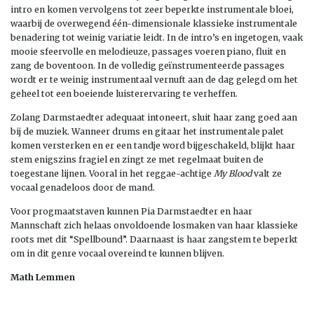
intro en komen vervolgens tot zeer beperkte instrumentale bloei,
waarbij de overwegend één-dimensionale klassieke instrumentale
benadering tot weinig variatie leidt. In de intro’s en ingetogen, vaak
mooie sfeervolle en melodieuze, passages voeren piano, fluit en
zang de boventoon. In de volledig geïnstrumenteerde passages
wordt er te weinig instrumentaal vernuft aan de dag gelegd om het
geheel tot een boeiende luisterervaring te verheffen.
Zolang Darmstaedter adequaat intoneert, sluit haar zang goed aan
bij de muziek. Wanneer drums en gitaar het instrumentale palet
komen versterken en er een tandje word bijgeschakeld, blijkt haar
stem enigszins fragiel en zingt ze met regelmaat buiten de
toegestane lijnen. Vooral in het reggae-achtige
My Blood
valt ze
vocaal genadeloos door de mand.
Voor progmaatstaven kunnen Pia Darmstaedter en haar
Mannschaft zich helaas onvoldoende losmaken van haar klassieke
roots met dit “Spellbound”. Daarnaast is haar zangstem te beperkt
om in dit genre vocaal overeind te kunnen blijven.
Math Lemmen