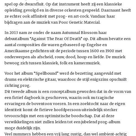
spel op de dwarsfluit. Op dat instrument heeft zij een klassieke
opleiding gevolgd en in diverse orkesten gespeeld. Daarnaast heeft
ze echter ook affiniteit met prog- en art-rock. Vandaar haar
bijdragen aan de muziek van Poor Genetic Material.
In 2013 nam ze onder de naam Autumnal Blossom haar
debuutalbum “Against The Fear Of Death” op. Dit album bevatte een
aantal composities die waren gebaseerd op Engelse en
Amerikaanse gedichten uit de periode tussen 1600 en 1900 met
onderwerpen als afscheid, rouw, dood, hoop en liefde. De muziek
bewoog zich tussen klassiek, folk en kamermuziek.
Voor het album “Spellbound” werd de bezetting aangevuld met
drums en elektrische gitaar, waardoor de stijl enigszins opschuift
richting prog.
Dit tweede album is een conceptalbum geworden dat in de vorm van
een fictief dagboek is geschreven, waarin ook nu tragische
ervaringen de boventoon voeren. In een zoektocht naar de eigen
identiteit komt de fictieve hoofdpersoon uiteindelijk sterker
tevoorschijn met een optimistische boodschap. Dat al deze
verwikkelingen niet zullen leiden tot een jubelend prog-album
moge duidelijk zijn.
Veel nummers hebben een vrij lang rustig, dan wel ambient-achtig