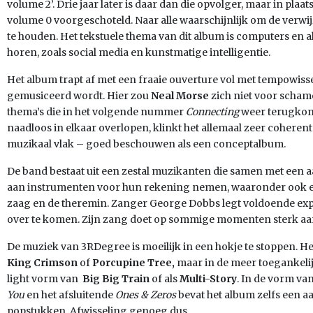
volume 2’. Drie jaar later is daar dan die opvolger, maar in pla
volume 0 voorgeschoteld. Naar alle waarschijnlijk om de verwij
te houden. Het tekstuele thema van dit album is computers en al
horen, zoals social media en kunstmatige intelligentie.
Het album trapt af met een fraaie ouverture vol met tempowiss
gemusiceerd wordt. Hier zou
Neal Morse
zich niet voor scham
thema’s die in het volgende nummer
Connecting
weer terugkom
naadloos in elkaar overlopen, klinkt het allemaal zeer coheren
muzikaal vlak – goed beschouwen als een conceptalbum.
De band bestaat uit een zestal muzikanten die samen met een a
aan instrumenten voor hun rekening nemen, waaronder ook ee
zaag en de theremin. Zanger George Dobbs legt voldoende exp
over te komen. Zijn zang doet op sommige momenten sterk a
De muziek van 3RDegree is moeilijk in een hokje te stoppen. Het
King Crimson
of
Porcupine Tree,
maar in de meer toegankelij
light vorm van
Big Big Train
of als
Multi-Story
. In de vorm v
You
en het afsluitende
Ones & Zeros
bevat het album zelfs een aa
popstukken. Afwisseling genoeg dus.