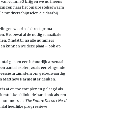
ats van volume 2 krijgen we nu ineens
zingen naar het binaire stelsel warm
le randverschijnselen die daarbij
elingen waarin al direct prima
en. Het bevat al de nodige muzikale
en. Omdat bijna alle nummers
t en kunnen we deze plaat – ook op
antal gasten een behoorlijk arsenaal
n aantal exoten, zoals een zingende
ressie in zijn stem om geloofwaardig
an
Matthew Parmenter
denken.
 is af en toe complex en gelaagd als
ke stukken klinkt de band ook als een
an nummers als
The Future Doesn’t Need
ntal heerlijke progressieve