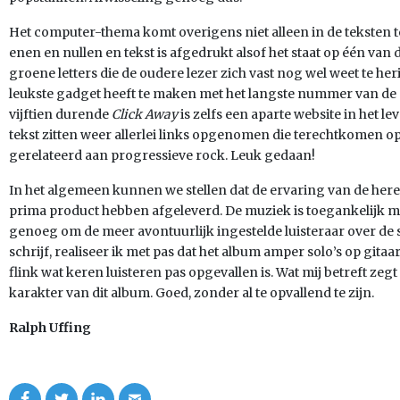
Het computer-thema komt overigens niet alleen in de teksten te
enen en nullen en tekst is afgedrukt alsof het staat op één va
groene letters die de oudere lezer zich vast nog wel weet te he
leukste gadget heeft te maken met het langste nummer van de p
vijftien durende
Click Away
is zelfs een aparte website in het l
tekst zitten weer allerlei links opgenomen die terechtkomen op
gerelateerd aan progressieve rock. Leuk gedaan!
In het algemeen kunnen we stellen dat de ervaring van de her
prima product hebben afgeleverd. De muziek is toegankelijk 
genoeg om de meer avontuurlijk ingestelde luisteraar over de str
schrijf, realiseer ik met pas dat het album amper solo’s op gitaa
flink wat keren luisteren pas opgevallen is. Wat mij betreft zegt
karakter van dit album. Goed, zonder al te opvallend te zijn.
Ralph Uffing