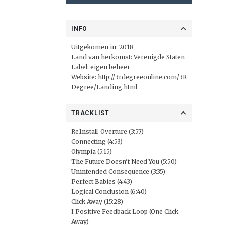
INFO
Uitgekomen in: 2018
Land van herkomst: Verenigde Staten
Label: eigen beheer
Website:
http://3rdegreeonline.com/3R
Degree/Landing.html
TRACKLIST
Re1nstall_Overture (3:57)
Connecting (4:53)
Olympia (5:15)
The Future Doesn’t Need You (5:50)
Unintended Consequence (3:35)
Perfect Babies (4:43)
Logical Conclusion (6:40)
Click Away (15:28)
I Positive Feedback Loop (One Click
Away)