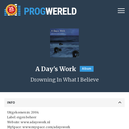
A Day's Work
Album
Drowning In What I Believe
INFO
Uitgekomen in: 2004
Label: eigen beheer
Website:
www.adayswork.nl
MySpace:
www.myspace.com/adayswork