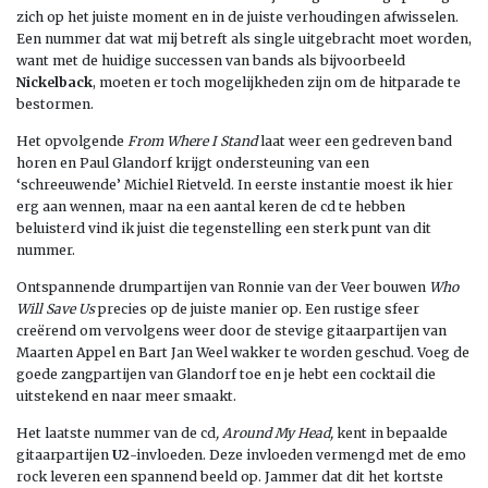
zich op het juiste moment en in de juiste verhoudingen afwisselen.
Een nummer dat wat mij betreft als single uitgebracht moet worden,
want met de huidige successen van bands als bijvoorbeeld
Nickelback
, moeten er toch mogelijkheden zijn om de hitparade te
bestormen.
Het opvolgende
From Where I Stand
laat weer een gedreven band
horen en Paul Glandorf krijgt ondersteuning van een
‘schreeuwende’ Michiel Rietveld. In eerste instantie moest ik hier
erg aan wennen, maar na een aantal keren de cd te hebben
beluisterd vind ik juist die tegenstelling een sterk punt van dit
nummer.
Ontspannende drumpartijen van Ronnie van der Veer bouwen
Who
Will Save Us
precies op de juiste manier op. Een rustige sfeer
creërend om vervolgens weer door de stevige gitaarpartijen van
Maarten Appel en Bart Jan Weel wakker te worden geschud. Voeg de
goede zangpartijen van Glandorf toe en je hebt een cocktail die
uitstekend en naar meer smaakt.
Het laatste nummer van de cd
, Around My Head,
kent in bepaalde
gitaarpartijen
U2
-invloeden. Deze invloeden vermengd met de emo
rock leveren een spannend beeld op. Jammer dat dit het kortste