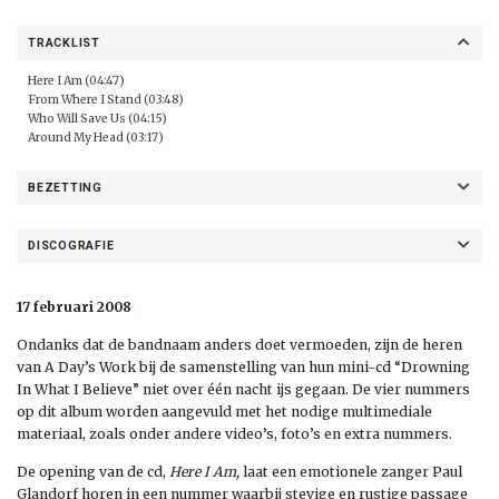
TRACKLIST
Here I Am (04:47)
From Where I Stand (03:48)
Who Will Save Us (04:15)
Around My Head (03:17)
BEZETTING
DISCOGRAFIE
17 februari 2008
Ondanks dat de bandnaam anders doet vermoeden, zijn de heren
van A Day’s Work bij de samenstelling van hun mini-cd “Drowning
In What I Believe” niet over één nacht ijs gegaan. De vier nummers
op dit album worden aangevuld met het nodige multimediale
materiaal, zoals onder andere video’s, foto’s en extra nummers.
De opening van de cd,
Here I Am,
laat een emotionele zanger Paul
Glandorf horen in een nummer waarbij stevige en rustige passage