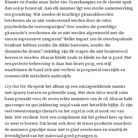
Blaeute en Hanks maar liefst vier Grasekampjes en de chemie spuit
dan ook je boxen uit. Aan elk nummer ligt een sterke samenwerking
ten grondslag. Wat zouden de krachtige gitaarakkoorden
betekenen als ze niet ondersteund werden door de vette,
psychedelische toetsenpartijen? Hoe zouden die geweldige
gitaarsolo’s overkomen als ze niet werden afgewisseld met die
enorm expressieve zangstem? Welke impact zou de sfeerbepalende
bombast hebben zonder die dikke bastonen, zonder die
dynamische drums? Gelukkig zijn dit vragen die niet beantwoord
hoeven te worden. Abarax klinkt zoals ze klinkt en dat is goed. Met
een perfecte beheersing is daar hun heavy prog, een stijl
waarbinnen de band zich niet verliest in progmetal enerzijds en
commerciële melodieën anderzijds.
Cry Out For Me
opent het album op een ontzagwekkende manier
met spacey toetsen en gekwelde zang. Met deze intro wordt ruim
baan gemaakt voor de zeven echte nummers van de cd. Abarax hakt
qua tempo en qua inkleuring nogal vaak met hetzelfde bijltje. Er zijn
veel tweestemmige thema’s en het orgel is ook al nooit ver van
huis. Het verdient best een compliment dat het geheel keer op keer
zo weet te boeien. Dat komt ook door de frisse productie waardoor
de nummers gepolijst maar niet te glad overkomen en waarbij de
levendigheid van het materiaal goed gevangen is.