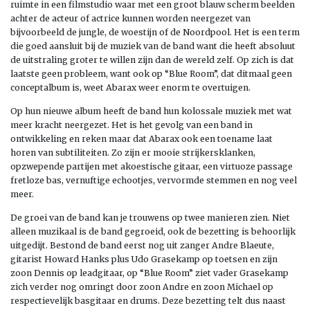
ruimte in een filmstudio waar met een groot blauw scherm beelden
achter de acteur of actrice kunnen worden neergezet van
bijvoorbeeld de jungle, de woestijn of de Noordpool. Het is een term
die goed aansluit bij de muziek van de band want die heeft absoluut
de uitstraling groter te willen zijn dan de wereld zelf. Op zich is dat
laatste geen probleem, want ook op “Blue Room”, dat ditmaal geen
conceptalbum is, weet Abarax weer enorm te overtuigen.
Op hun nieuwe album heeft de band hun kolossale muziek met wat
meer kracht neergezet. Het is het gevolg van een band in
ontwikkeling en reken maar dat Abarax ook een toename laat
horen van subtiliteiten. Zo zijn er mooie strijkersklanken,
opzwepende partijen met akoestische gitaar, een virtuoze passage
fretloze bas, vernuftige echootjes, vervormde stemmen en nog veel
meer.
De groei van de band kan je trouwens op twee manieren zien. Niet
alleen muzikaal is de band gegroeid, ook de bezetting is behoorlijk
uitgedijt. Bestond de band eerst nog uit zanger Andre Blaeute,
gitarist Howard Hanks plus Udo Grasekamp op toetsen en zijn
zoon Dennis op leadgitaar, op “Blue Room” ziet vader Grasekamp
zich verder nog omringt door zoon Andre en zoon Michael op
respectievelijk basgitaar en drums. Deze bezetting telt dus naast