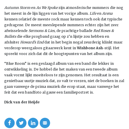
Autumn Storm
en
As We Spoke
zijn atmosferische nummers die nog
het meest in de lijn liggen van het vorige album.
Life
en
Arena
kennen relatief de meeste rock maar kennen toch ook dat typische
gedragene. De meest meeslepende nummers echter zijn het zeer
afwisselende
Sermons & Lies
, de prachtige ballade
Red Roses &
Bullets
die elke progband graag op z’n lijstje zou hebben en
afsluiter
Howard’s End
dat in het begin nogal zeurderig klinkt maar
verderop weergaloos gitaarwerk kent in
Wishbone Ash
-stijl. Het
spreekt voor zich dat dit de hoogtepunten van het album zijn.
“Blue Room” is een geslaagd album van een band die lekker in
ontwikkeling is. De hobbel die het maken van een tweede album
vaak vormt lijkt moeiteloos te zijn genomen. Het resultaat is een
genietbaar uurtje muziek dat, zo valt te vrezen, niet de boeken in zal
gaan vanwege de prima muziek die erop staat, maar vanwege het
feit dat een bandfoto al gauw een familieportret is.
Dick van der Heijde