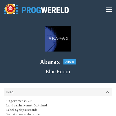
Abarax
Album
Blue Room
INFO
Uitgekomen in: 2010
Land van herkomst: Duitsland
Label:
Cyclops Records
Website:
www.abarax.de