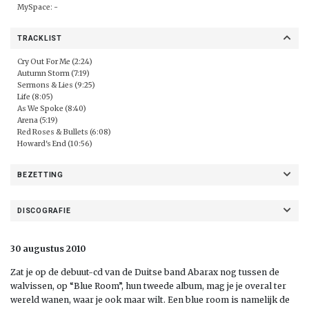
MySpace:
-
TRACKLIST
Cry Out For Me (2:24)
Autumn Storm (7:19)
Sermons & Lies (9:25)
Life (8:05)
As We Spoke (8:40)
Arena (5:19)
Red Roses & Bullets (6:08)
Howard's End (10:56)
BEZETTING
DISCOGRAFIE
30 augustus 2010
Zat je op de debuut-cd van de Duitse band Abarax nog tussen de
walvissen, op “Blue Room”, hun tweede album, mag je je overal ter
wereld wanen, waar je ook maar wilt. Een blue room is namelijk de