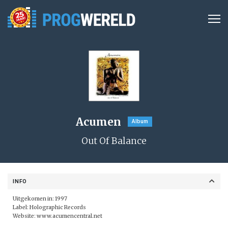
Acumen
Album
Out Of Balance
INFO
Uitgekomen in: 1997
Label:
Holographic Records
Website:
www.acumencentral.net