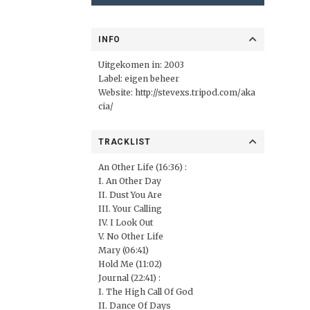
INFO
Uitgekomen in: 2003
Label: eigen beheer
Website:
http://stevexs.tripod.com/aka
cia/
TRACKLIST
An Other Life (16:36) :
I. An Other Day
II. Dust You Are
III. Your Calling
IV. I Look Out
V. No Other Life
Mary (06:41)
Hold Me (11:02)
Journal (22:41) :
I. The High Call Of God
II. Dance Of Days