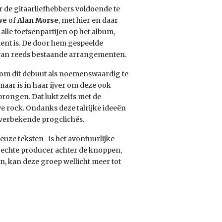
r de gitaarliefhebbers voldoende te
we
of
Alan Morse
, met hier en daar
alle toetsenpartijen op het album,
ument is. De door hem gespeelde
 van reeds bestaande arrangementen.
pt om dit debuut als noemenswaardig te
ar is in haar ijver om deze ook
prongen. Dat lukt zelfs met de
e rock. Ondanks deze talrijke ideeën
overbekende progclichés.
euze teksten- is het avontuurlijke
 echte producer achter de knoppen,
n, kan deze groep wellicht meer tot