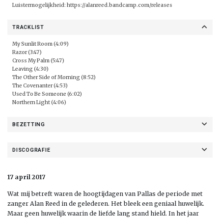
Luistermogelijkheid:
https://alanreed.bandcamp.com/releases
TRACKLIST
My Sunlit Room (4:09)
Razor (3:47)
Cross My Palm (5:47)
Leaving (4:30)
The Other Side of Morning (8:52)
The Covenanter (4:53)
Used To Be Someone (6:02)
Northern Light (4:06)
BEZETTING
DISCOGRAFIE
17 april 2017
Wat mij betreft waren de hoogtijdagen van Pallas de periode met
zanger Alan Reed in de gelederen. Het bleek een geniaal huwelijk.
Maar geen huwelijk waarin de liefde lang stand hield. In het jaar