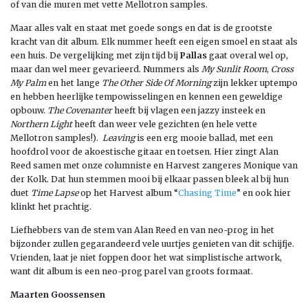
of van die muren met vette Mellotron samples.
Maar alles valt en staat met goede songs en dat is de grootste
kracht van dit album. Elk nummer heeft een eigen smoel en staat als
een huis. De vergelijking met zijn tijd bij
Pallas
gaat overal wel op,
maar dan wel meer gevarieerd. Nummers als
My Sunlit Room
,
Cross
My Palm
en het lange
The Other Side Of Morning
zijn lekker uptempo
en hebben heerlijke tempowisselingen en kennen een geweldige
opbouw.
The Covenanter
heeft bij vlagen een jazzy insteek en
Northern Light
heeft dan weer vele gezichten (en hele vette
Mellotron samples!).
Leaving
is een erg mooie ballad, met een
hoofdrol voor de akoestische gitaar en toetsen. Hier zingt Alan
Reed samen met onze columniste en Harvest zangeres Monique van
der Kolk. Dat hun stemmen mooi bij elkaar passen bleek al bij hun
duet
Time Lapse
op het Harvest album “
Chasing Time
” en ook hier
klinkt het prachtig.
Liefhebbers van de stem van Alan Reed en van neo-prog in het
bijzonder zullen gegarandeerd vele uurtjes genieten van dit schijfje.
Vrienden, laat je niet foppen door het wat simplistische artwork,
want dit album is een neo-prog parel van groots formaat.
Maarten Goossensen