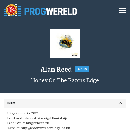
Alan Reed
Album
Honey On The Razors Edge
INFO
Uitgekomen in: 2017
Land van herkomst: Verenigd Koninkrijk
Label: White Knight Records
Website:
http://reddwarfrecordings.co.uk