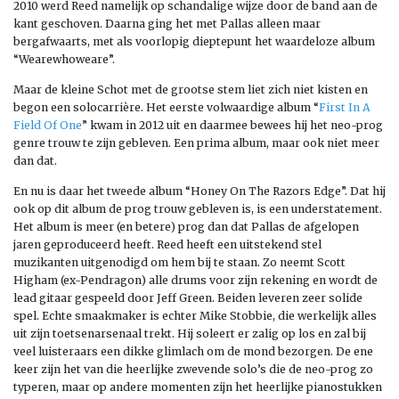
2010 werd Reed namelijk op schandalige wijze door de band aan de
kant geschoven. Daarna ging het met Pallas alleen maar
bergafwaarts, met als voorlopig dieptepunt het waardeloze album
“Wearewhoweare”.
Maar de kleine Schot met de grootse stem liet zich niet kisten en
begon een solocarrière. Het eerste volwaardige album “
First In A
Field Of One
” kwam in 2012 uit en daarmee bewees hij het neo-prog
genre trouw te zijn gebleven. Een prima album, maar ook niet meer
dan dat.
En nu is daar het tweede album “Honey On The Razors Edge”. Dat hij
ook op dit album de prog trouw gebleven is, is een understatement.
Het album is meer (en betere) prog dan dat Pallas de afgelopen
jaren geproduceerd heeft. Reed heeft een uitstekend stel
muzikanten uitgenodigd om hem bij te staan. Zo neemt Scott
Higham (ex-Pendragon) alle drums voor zijn rekening en wordt de
lead gitaar gespeeld door Jeff Green. Beiden leveren zeer solide
spel. Echte smaakmaker is echter Mike Stobbie, die werkelijk alles
uit zijn toetsenarsenaal trekt. Hij soleert er zalig op los en zal bij
veel luisteraars een dikke glimlach om de mond bezorgen. De ene
keer zijn het van die heerlijke zwevende solo’s die de neo-prog zo
typeren, maar op andere momenten zijn het heerlijke pianostukken