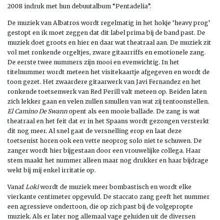
2008 indruk met hun debuutalbum “Pentadelia”.
De muziek van Albatros wordt regelmatig in het hokje ‘heavy prog’
gestopt en ik moet zeggen dat dit label prima bij de band past. De
muziek doet groots en hier en daar wat theatraal aan. De muziek zit
vol met ronkende orgeltjes, zware gitaarriffs en emotionele zang.
De eerste twee nummers zijn mooi en evenwichtig. In het
titelnummer wordt meteen het visitekaartje afgegeven en wordt de
toon gezet. Het zwaardere gitaarwerk van Javi Fernandez en het
ronkende toetsenwerk van Red Perill valt meteen op. Beiden laten
zich lekker gaan en velen zullen smullen van wat zij tentoonstellen.
El Camino De Swann
opent als een mooie ballade. De zang is wat
theatraal en het feit dat er in het Spaans wordt gezongen versterkt
dit nog meer. Al snel gaat de versnelling erop en laat deze
toetsenist horen ook een vette neoprog solo niet te schuwen. De
zanger wordt hier bijgestaan door een vrouwelijke collega. Haar
stem maakt het nummer alleen maar nog drukker en haar bijdrage
wekt bij mij enkel irritatie op.
Vanaf
Loki
wordt de muziek meer bombastisch en wordt elke
vierkante centimeter opgevuld. De staccato zang geeft het nummer
een agressieve ondertoon, die op zich past bij de volgepropte
muziek. Als er later nog allemaal vage geluiden uit de diversen