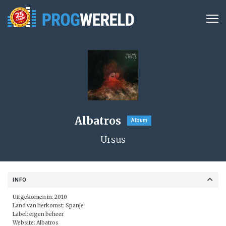
Albatros
Album
Ursus
INFO
Uitgekomen in: 2010
Land van herkomst: Spanje
Label:
eigen beheer
Website:
Albatros