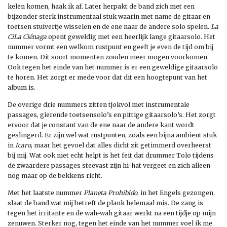
kelen komen, haak ik af. Later herpakt de band zich met een
bijzonder sterk instrumentaal stuk waarin met name de gitaar en
toetsen stuivertje wisselen en de ene naar de andere solo spelen.
La
CiLa Ciénaga
opent geweldig met een heerlijk lange gitaarsolo. Het
nummer vormt een welkom rustpunt en geeft je even de tijd om bij
te komen. Dit soort momenten zouden meer mogen voorkomen.
Ook tegen het einde van het nummer is er een geweldige gitaarsolo
te horen. Het zorgt er mede voor dat dit een hoogtepunt van het
album is.
De overige drie nummers zitten tjokvol met instrumentale
passages, gierende toetsensolo’s en pittige gitaarsolo’s. Het zorgt
ervoor dat je constant van de ene naar de andere kant wordt
geslingerd. Er zijn wel wat rustpunten, zoals een bijna ambient stuk
in
Icaro
, maar het gevoel dat alles dicht zit getimmerd overheerst
bij mij. Wat ook niet echt helpt is het feit dat drummer Tolo tijdens
de zwaardere passages steevast zijn hi-hat vergeet en zich alleen
nog maar op de bekkens richt.
Met het laatste nummer
Planeta Prohibido
, in het Engels gezongen,
slaat de band wat mij betreft de plank helemaal mis. De zang is
tegen het irritante en de wah-wah gitaar werkt na een tijdje op mijn
zenuwen. Sterker nog, tegen het einde van het nummer voel ik me