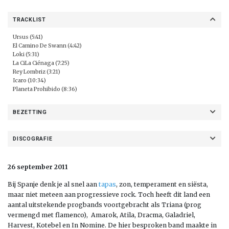
TRACKLIST
Ursus (5:41)
El Camino De Swann (4:42)
Loki (5:31)
La CiLa Ciénaga (7:25)
Rey Lombriz (3:21)
Icaro (10:34)
Planeta Prohibido (8:36)
BEZETTING
DISCOGRAFIE
26 september 2011
Bij Spanje denk je al snel aan
tapas
, zon, temperament en siësta,
maar niet meteen aan progressieve rock. Toch heeft dit land een
aantal uitstekende progbands voortgebracht als Triana (prog
vermengd met flamenco), Amarok, Atila, Dracma, Galadriel,
Harvest, Kotebel en In Nomine. De hier besproken band maakte in