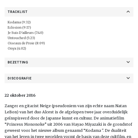
TRACKLIST
Kodama (9:32)
Eclosion (9:17)
Je Suis D'ailleurs (7:40)
Untouched (5:23)
Oiseaux de Proie (8:09)
Onyx (4:02)
BEZETTING
DISCOGRAFIE
22 oktober 2016
Zanger en gitarist Neige (pseudoniem van zijn echte naam Natan
LeBon) van het duo Alcest is de afgelopen twee jaar overduidelijk
geïnspireerd door de Japanse kunst en cultuur. De animatiefilm
“Princess Mononoke” uit 2006 van Hayao Miyazaki is de grondstof
geweest voor het nieuwe album genaamd “Kodama
”
. De dualiteit
van het leven in twee werelden vormt de basis van deze cultfilm, en