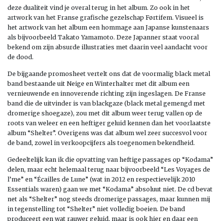
deze dualiteit vind je overal terug in het album. Zo ook in het
artwork van het Franse grafische gezelschap Førtifem. Visueel is
het artwork van het album een hommage aan Japanse kunstenaars
als bijvoorbeeld Takato Yamamoto. Deze Japanner staat vooral
bekend om zijn absurde illustraties met daarin veel aandacht voor
de dood.
De bijgaande promosheet vertelt ons dat de voormalig black metal
band bestaande uit Neige en Winterhalter met dit album een
vernieuwende en innoverende richting zijn ingeslagen. De Franse
band die de uitvinder is van blackgaze (black metal gemengd met
dromerige shoegaze), zou met dit album weer terug vallen op de
roots van weleer en een heftiger geluid kennen dan het voorlaatste
album “Shelter”. Overigens was dat album wel zeer succesvol voor
de band, zowel in verkoopcijfers als toegenomen bekendheid.
Gedeeltelijk kan ik die opvatting van heftige passages op “Kodama”
delen, maar echt helemaal terug naar bijvoorbeeld “Les Voyages de
l’me” en “Écailles de Lune” (wat in 2012 en respectievelijk 2010
Essentials waren) gaan we met “Kodama” absoluut niet. De cd bevat
net als “Shelter” nog steeds dromerige passages, maar kunnen mij
in tegenstelling tot “Shelter” niet volledig boeien. De band
produceert een wat rauwer geluid, maar is ook hier en daar een