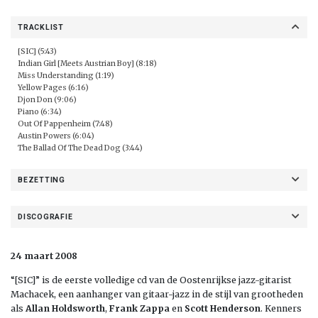
TRACKLIST
[SIC] (5:43)
Indian Girl [Meets Austrian Boy] (8:18)
Miss Understanding (1:19)
Yellow Pages (6:16)
Djon Don (9:06)
Piano (6:34)
Out Of Pappenheim (7:48)
Austin Powers (6:04)
The Ballad Of The Dead Dog (3:44)
BEZETTING
DISCOGRAFIE
24 maart 2008
“[SIC]” is de eerste volledige cd van de Oostenrijkse jazz-gitarist
Machacek, een aanhanger van gitaar-jazz in de stijl van grootheden
als
Allan Holdsworth
,
Frank Zappa
en
Scott Henderson
. Kenners