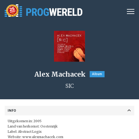
Alex Machacek
Album
SIC
INFO
Uitgekomen in: 2005
Land van herkomst: Oostenrijk
Label:
Abstract Logix
Website:
www.alexmachacek.com