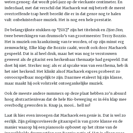
weten genoeg: dat wordt piel-jazz op de vierkante centimeter. En
inderdaad, met dat verschil dat Machacek wat mij betreft de meest
overtreffende trap heeft bereikt die er in dat genre nog te halen
valt: onbeluisterbare muziek. Het is nog een hele prestatie.
De belangrijkste stukken op “[SIC]” zijn het titelstuk en
Djon Don
,
twee bewerkingen van drumsolo’s van grootmeester Terry Bozzio.
Het is muziek om krankzinnig van te worden, of op zijn minst erg
zenuwachtig. Elke klap die Bozzio raakt, wordt ook door Machacek
gespeeld. Dat is al heel druk, maar het was nog te verstouwen
geweest als de gitarist een herkenbaar themaatje had gespeeld. Dat
doet hij niet. Sterker nog: als er al sprake was van een thema, heb ik
het niet herkend. Het klinkt alsof Machacek expres probeert zo
onvoorspelbaar mogelijk te zijn. Daarmee etaleert hij zijn klasse,
maar maakt hij ook volstrekt ontoegankelijke muziek.
Ook de meeste andere nummers op deze plaat hebben zo’n absurd
hoog abstractieniveau dat de hele Rio-beweging er in één klap mee
overbodig geworden is. Knap ja, mooi… hell no!
Laat ik hier even invoegen dat Machacek een genie is. Dat is wel zo
eerlijk. Zijn geïmproviseerde gitaarspel is van grote klasse en de
manier waarop hij een pianosolo opbouwt op het ritme van de