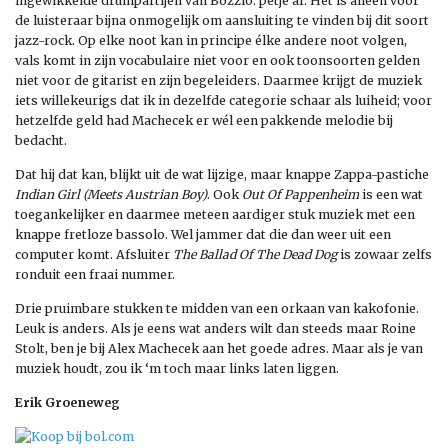
ingewikkelde drumpartijen van Bozzio: petje af. Het is alleen voor
de luisteraar bijna onmogelijk om aansluiting te vinden bij dit soort
jazz-rock. Op elke noot kan in principe élke andere noot volgen,
vals komt in zijn vocabulaire niet voor en ook toonsoorten gelden
niet voor de gitarist en zijn begeleiders. Daarmee krijgt de muziek
iets willekeurigs dat ik in dezelfde categorie schaar als luiheid; voor
hetzelfde geld had Machecek er wél een pakkende melodie bij
bedacht.
Dat hij dat kan, blijkt uit de wat lijzige, maar knappe Zappa-pastiche
Indian Girl (Meets Austrian Boy)
. Ook
Out Of Pappenheim
is een wat
toegankelijker en daarmee meteen aardiger stuk muziek met een
knappe fretloze bassolo. Wel jammer dat die dan weer uit een
computer komt. Afsluiter
The Ballad Of The Dead Dog
is zowaar zelfs
ronduit een fraai nummer.
Drie pruimbare stukken te midden van een orkaan van kakofonie.
Leuk is anders. Als je eens wat anders wilt dan steeds maar Roine
Stolt, ben je bij Alex Machecek aan het goede adres. Maar als je van
muziek houdt, zou ik ‘m toch maar links laten liggen.
Erik Groeneweg