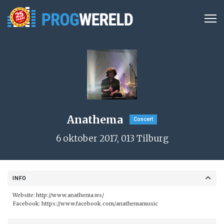
Anathema
Concert
6 oktober 2017, 013 Tilburg
INFO
Website:
http://www.anathema.ws/
Facebook:
https://www.facebook.com/anathemamusic