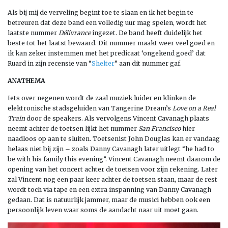
Als bij mij de verveling begint toe te slaan en ik het begin te
betreuren dat deze band een volledig uur mag spelen, wordt het
laatste nummer
Délivrance
ingezet. De band heeft duidelijk het
beste tot het laatst bewaard. Dit nummer maakt weer veel goed en
ik kan zeker instemmen met het predicaat ‘ongekend goed’ dat
Ruard in zijn recensie van “
Shelter
” aan dit nummer gaf.
ANATHEMA
Iets over negenen wordt de zaal muziek luider en klinken de
elektronische stadsgeluiden van Tangerine Dream’s
Love on a Real
Train
door de speakers. Als vervolgens Vincent Cavanagh plaats
neemt achter de toetsen lijkt het nummer
San Francisco
hier
naadloos op aan te sluiten. Toetsenist John Douglas kan er vandaag
helaas niet bij zijn – zoals Danny Cavanagh later uitlegt “he had to
be with his family this evening”. Vincent Cavanagh neemt daarom de
opening van het concert achter de toetsen voor zijn rekening. Later
zal Vincent nog een paar keer achter de toetsen staan, maar de rest
wordt toch via tape en een extra inspanning van Danny Cavanagh
gedaan. Dat is natuurlijk jammer, maar de musici hebben ook een
persoonlijk leven waar soms de aandacht naar uit moet gaan.