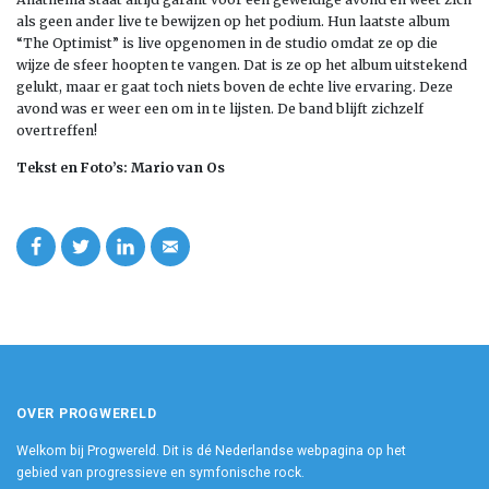
als geen ander live te bewijzen op het podium. Hun laatste album
“The Optimist” is live opgenomen in de studio omdat ze op die
wijze de sfeer hoopten te vangen. Dat is ze op het album uitstekend
gelukt, maar er gaat toch niets boven de echte live ervaring. Deze
avond was er weer een om in te lijsten. De band blijft zichzelf
overtreffen!
Tekst en Foto’s: Mario van Os
OVER PROGWERELD
Welkom bij Progwereld. Dit is dé Nederlandse webpagina op het
gebied van progressieve en symfonische rock.