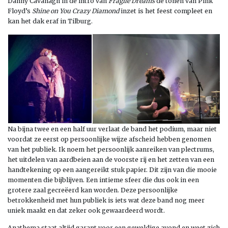
Danny Cavanagh in de intro van
Fragile Dreams
de tonen van Pink
Floyd’s
Shine on You Crazy Diamond
inzet is het feest compleet en
kan het dak eraf in Tilburg.
Na bijna twee en een half uur verlaat de band het podium, maar niet
voordat ze eerst op persoonlijke wijze afscheid hebben genomen
van het publiek. Ik noem het persoonlijk aanreiken van plectrums,
het uitdelen van aardbeien aan de voorste rij en het zetten van een
handtekening op een aangereikt stuk papier. Dit zijn van die mooie
momenten die bijblijven. Een intieme sfeer die dus ook in een
grotere zaal gecreëerd kan worden. Deze persoonlijke
betrokkenheid met hun publiek is iets wat deze band nog meer
uniek maakt en dat zeker ook gewaardeerd wordt.
Anathema staat altijd garant voor een geweldige avond en weet zich