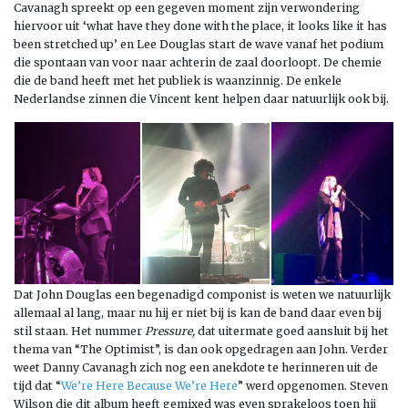
Cavanagh spreekt op een gegeven moment zijn verwondering
hiervoor uit ‘what have they done with the place, it looks like it has
been stretched up’ en Lee Douglas start de wave vanaf het podium
die spontaan van voor naar achterin de zaal doorloopt. De chemie
die de band heeft met het publiek is waanzinnig. De enkele
Nederlandse zinnen die Vincent kent helpen daar natuurlijk ook bij.
Dat John Douglas een begenadigd componist is weten we natuurlijk
allemaal al lang, maar nu hij er niet bij is kan de band daar even bij
stil staan. Het nummer
Pressure,
dat uitermate goed aansluit bij het
thema van “The Optimist”, is dan ook opgedragen aan John. Verder
weet Danny Cavanagh zich nog een anekdote te herinneren uit de
tijd dat “
We’re Here Because We’re Here
” werd opgenomen. Steven
Wilson die dit album heeft gemixed was even sprakeloos toen hij