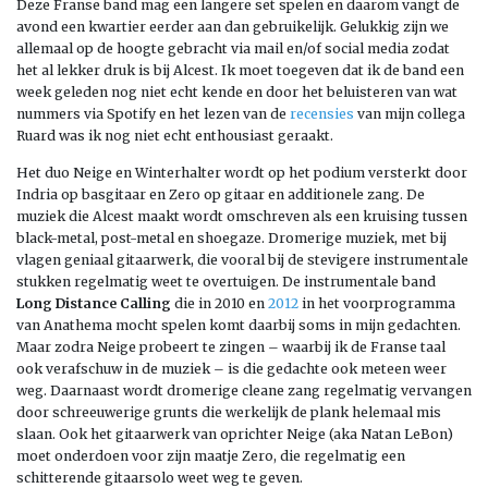
Deze Franse band mag een langere set spelen en daarom vangt de
avond een kwartier eerder aan dan gebruikelijk. Gelukkig zijn we
allemaal op de hoogte gebracht via mail en/of social media zodat
het al lekker druk is bij Alcest. Ik moet toegeven dat ik de band een
week geleden nog niet echt kende en door het beluisteren van wat
nummers via Spotify en het lezen van de
recensies
van mijn collega
Ruard was ik nog niet echt enthousiast geraakt.
Het duo Neige en Winterhalter wordt op het podium versterkt door
Indria op basgitaar en Zero op gitaar en additionele zang. De
muziek die Alcest maakt wordt omschreven als een kruising tussen
black-metal, post-metal en shoegaze. Dromerige muziek, met bij
vlagen geniaal gitaarwerk, die vooral bij de stevigere instrumentale
stukken regelmatig weet te overtuigen. De instrumentale band
Long Distance Calling
die in 2010 en
2012
in het voorprogramma
van Anathema mocht spelen komt daarbij soms in mijn gedachten.
Maar zodra Neige probeert te zingen – waarbij ik de Franse taal
ook verafschuw in de muziek – is die gedachte ook meteen weer
weg. Daarnaast wordt dromerige cleane zang regelmatig vervangen
door schreeuwerige grunts die werkelijk de plank helemaal mis
slaan. Ook het gitaarwerk van oprichter Neige (aka Natan LeBon)
moet onderdoen voor zijn maatje Zero, die regelmatig een
schitterende gitaarsolo weet weg te geven.