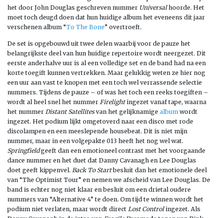
het door John Douglas geschreven nummer
Universal
hoorde. Het
moet toch deugd doen dat hun huidige album het eveneens dit jaar
verschenen album “
To The Bone
” overtroeft.
De set is opgebouwd uit twee delen waarbij voor de pauze het
belangrijkste deel van hun huidige repertoire wordt neergezet. Dit
eerste anderhalve uur is al een volledige set en de band had na een
korte toegift kunnen vertrekken. Maar gelukkig weten ze hier nog
een uur aan vast te knopen met een toch wel verrassende selectie
nummers. Tijdens de pauze – of was het toch een reeks toegiften –
wordt al heel snel het nummer
Firelight
ingezet vanaf tape, waarna
het nummer
Distant Satellites
van het gelijknamige
album
wordt
ingezet. Het podium lijkt omgetoverd naar een disco met rode
discolampen en een meeslepende housebeat. Dit is niet mijn
nummer, maar in een volgepakte 013 heeft het nog wel wat.
Springfield
geeft dan een emotioneel contrast met het voorgaande
dance nummer en het duet dat Danny Cavanagh en Lee Douglas
doet geeft kippenvel.
Back To Start
besluit dan het emotionele deel
van “The Optimist Tour” en nemen we afscheid van Lee Douglas. De
band is echter nog niet klaar en besluit om een drietal oudere
nummers van “Alternative 4” te doen. Om tijd te winnen wordt het
podium niet verlaten, maar wordt direct
Lost Control
ingezet. Als