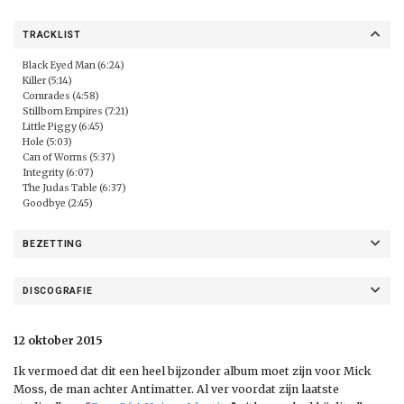
TRACKLIST
Black Eyed Man (6:24)
Killer (5:14)
Comrades (4:58)
Stillborn Empires (7:21)
Little Piggy (6:45)
Hole (5:03)
Can of Worms (5:37)
Integrity (6:07)
The Judas Table (6:37)
Goodbye (2:45)
BEZETTING
DISCOGRAFIE
12 oktober 2015
Ik vermoed dat dit een heel bijzonder album moet zijn voor Mick
Moss, de man achter Antimatter. Al ver voordat zijn laatste