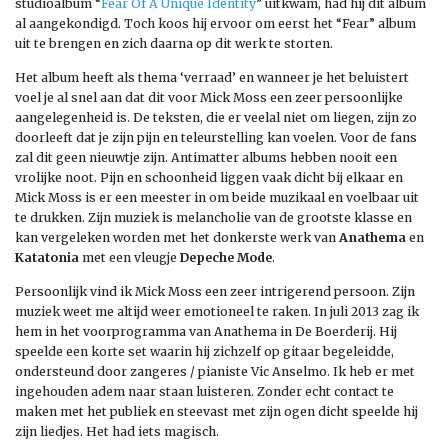
studioalbum “
Fear Of A Unique Identity
” uitkwam, had hij dit album
al aangekondigd. Toch koos hij ervoor om eerst het “Fear” album
uit te brengen en zich daarna op dit werk te storten.
Het album heeft als thema ‘verraad’ en wanneer je het beluistert
voel je al snel aan dat dit voor Mick Moss een zeer persoonlijke
aangelegenheid is. De teksten, die er veelal niet om liegen, zijn zo
doorleeft dat je zijn pijn en teleurstelling kan voelen. Voor de fans
zal dit geen nieuwtje zijn. Antimatter albums hebben nooit een
vrolijke noot. Pijn en schoonheid liggen vaak dicht bij elkaar en
Mick Moss is er een meester in om beide muzikaal en voelbaar uit
te drukken. Zijn muziek is melancholie van de grootste klasse en
kan vergeleken worden met het donkerste werk van
Anathema
en
Katatonia
met een vleugje
Depeche Mode
.
Persoonlijk vind ik Mick Moss een zeer intrigerend persoon. Zijn
muziek weet me altijd weer emotioneel te raken. In juli 2013 zag ik
hem in het voorprogramma van Anathema in De Boerderij. Hij
speelde een korte set waarin hij zichzelf op gitaar begeleidde,
ondersteund door zangeres / pianiste Vic Anselmo. Ik heb er met
ingehouden adem naar staan luisteren. Zonder echt contact te
maken met het publiek en steevast met zijn ogen dicht speelde hij
zijn liedjes. Het had iets magisch.