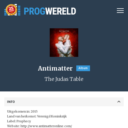
Antimatter
Album
The Judas Table
INFO
Uitgekomen in: 2015
Land van herkomst: Verenigd Koninkrijk
Label:
Prophecy
Website:
http://www.antimatteronline.com/