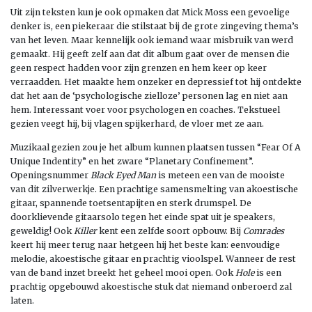
Uit zijn teksten kun je ook opmaken dat Mick Moss een gevoelige
denker is, een piekeraar die stilstaat bij de grote zingeving thema’s
van het leven. Maar kennelijk ook iemand waar misbruik van werd
gemaakt. Hij geeft zelf aan dat dit album gaat over de mensen die
geen respect hadden voor zijn grenzen en hem keer op keer
verraadden. Het maakte hem onzeker en depressief tot hij ontdekte
dat het aan de ‘psychologische zielloze’ personen lag en niet aan
hem. Interessant voer voor psychologen en coaches. Tekstueel
gezien veegt hij, bij vlagen spijkerhard, de vloer met ze aan.
Muzikaal gezien zou je het album kunnen plaatsen tussen “Fear Of A
Unique Indentity” en het zware “Planetary Confinement”.
Openingsnummer
Black Eyed Man
is meteen een van de mooiste
van dit zilverwerkje. Een prachtige samensmelting van akoestische
gitaar, spannende toetsentapijten en sterk drumspel. De
doorklievende gitaarsolo tegen het einde spat uit je speakers,
geweldig! Ook
Killer
kent een zelfde soort opbouw. Bij
Comrades
keert hij meer terug naar hetgeen hij het beste kan: eenvoudige
melodie, akoestische gitaar en prachtig vioolspel. Wanneer de rest
van de band inzet breekt het geheel mooi open. Ook
Hole
is een
prachtig opgebouwd akoestische stuk dat niemand onberoerd zal
laten.