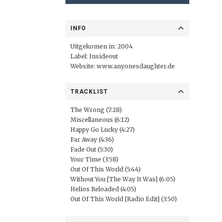
INFO
Uitgekomen in: 2004
Label:
Insideout
Website:
www.anyonesdaughter.de
TRACKLIST
The Wrong (7:28)
Miscellaneous (6:12)
Happy Go Lucky (4:27)
Far Away (4:36)
Fade Out (5:30)
Your Time (3:58)
Out Of This World (5:44)
Without You [The Way It Was] (6:05)
Helios Reloaded (4:05)
Out Of This World [Radio Edit] (3:50)