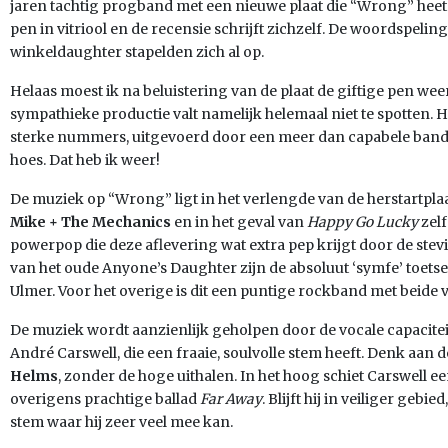
jaren tachtig progband met een nieuwe plaat die “Wrong” heet
pen in vitriool en de recensie schrijft zichzelf. De woordspelin
winkeldaughter stapelden zich al op.
Helaas moest ik na beluistering van de plaat de giftige pen wee
sympathieke productie valt namelijk helemaal niet te spotten. He
sterke nummers, uitgevoerd door een meer dan capabele band. H
hoes. Dat heb ik weer!
De muziek op “Wrong” ligt in het verlengde van de herstartpla
Mike + The Mechanics
en in het geval van
Happy Go Lucky
zel
powerpop die deze aflevering wat extra pep krijgt door de stevi
van het oude Anyone’s Daughter zijn de absoluut ‘symfe’ toets
Ulmer. Voor het overige is dit een puntige rockband met beide v
De muziek wordt aanzienlijk geholpen door de vocale capacit
André Carswell, die een fraaie, soulvolle stem heeft. Denk aa
Helms
, zonder de hoge uithalen. In het hoog schiet Carswell een
overigens prachtige ballad
Far Away
. Blijft hij in veiliger geb
stem waar hij zeer veel mee kan.