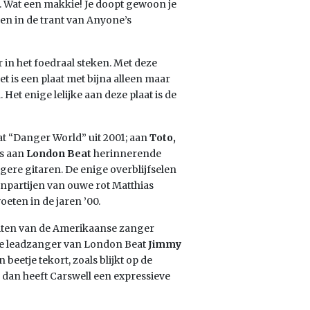
. Wat een makkie! Je doopt gewoon je
gen in de trant van Anyone’s
r in het foedraal steken. Met deze
t is een plaat met bijna alleen maar
et enige lelijke aan deze plaat is de
at “Danger World” uit 2001; aan
Toto,
fs aan
London Beat
herinnerende
gere gitaren. De enige overblijfselen
enpartijen van ouwe rot Matthias
oeten in de jaren ’00.
eiten van de Amerikaanse zanger
n de leadzanger van London Beat
Jimmy
 beetje tekort, zoals blijkt op de
ied, dan heeft Carswell een expressieve