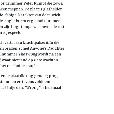
voor drummer Peter Kumpf die zowel
heen meppen. De plaat is glashelder
dio-fahige’ karakter van de muziek.
ële single, is een erg mooi nummer,
 en zijn hoge tempo wat boven de rest
ure gespeeld.
 vertilt aan krachtpatserij. In die
n brallen, schiet Anyone’s Daughter
itelnummer
The Wrong
wordt na een
‘, waar niemand op zit te wachten.
 het machoïde couplet.
kende plaat die nog genoeg prog-
e stemmen en tevens voldoende
it, ééntje dan: “Wrong” is helemaal