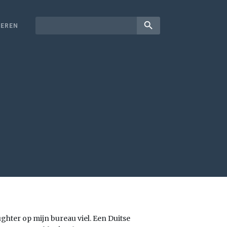
search
EREN
ghter op mijn bureau viel. Een Duitse