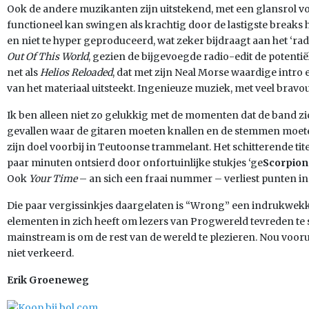
Ook de andere muzikanten zijn uitstekend, met een glansrol 
functioneel kan swingen als krachtig door de lastigste breaks 
en niet te hyper geproduceerd, wat zeker bijdraagt aan het ‘ra
Out Of This World
, gezien de bijgevoegde radio-edit de potenti
net als
Helios Reloaded
, dat met zijn Neal Morse waardige intro
van het materiaal uitsteekt. Ingenieuze muziek, met veel bravo
Ik ben alleen niet zo gelukkig met de momenten dat de band zich
gevallen waar de gitaren moeten knallen en de stemmen moete
zijn doel voorbij in Teutoonse trammelant. Het schitterende t
paar minuten ontsierd door onfortuinlijke stukjes ‘ge
Scorpion
Ook
Your Time
– an sich een fraai nummer – verliest punten in
Die paar vergissinkjes daargelaten is “Wrong” een indrukwek
elementen in zich heeft om lezers van Progwereld tevreden t
mainstream is om de rest van de wereld te plezieren. Nou vooru
niet verkeerd.
Erik Groeneweg