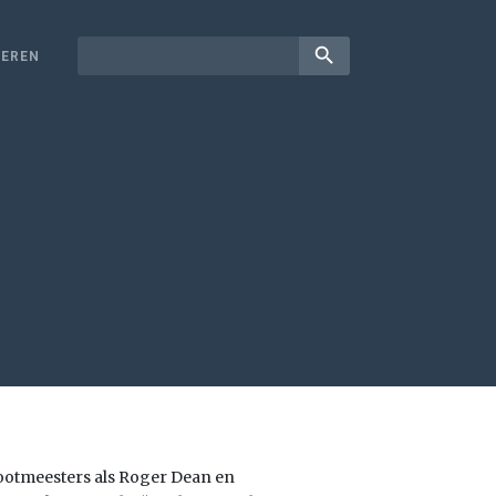
search
EREN
rootmeesters als Roger Dean en