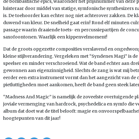
de bombastische epics, waaronder het prijsnummer van deze p
luisteraar door middel van statige, symfonische synthesizers naa
is. De toehoorder kan echter nog niet achterover zakken. De k
duwend van kleur. De snelheid gaat erin! Rond elf minuten cul
passage waarin draaiende toets- en percussiepartijen de conc
saxofoontonen. Waarlijk een kippenvelmoment!
Dat de groots opgezette composities verslavend en ongedwongen
kleine stijlverandering. Vergeleken met “Syndenes Magi” is d
speelser en minder verschroeiend. Wat de band echter aan drei
gewonnen aan eigenzinnigheid. Slechts de zang is wat mij betr
eerder een extra instrument vormt dan het aangezicht van de co
pietluttigheden moet aankomen, heeft de band geen steek laten
“Madness And Magic” is namelijk de zoveelste overtuigende pla
joviale vermenging van hardrock, psychedelica en symfo die 
album dat doet wat de titel belooft: magie en onvoorspelbaarh
hoogtepunten van dit jaar!