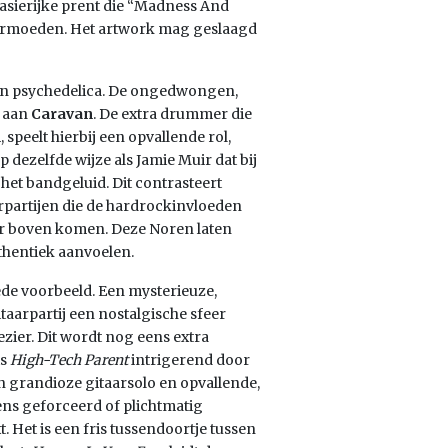
asierijke prent die “Madness And
vermoeden. Het artwork mag geslaagd
en psychedelica. De ongedwongen,
n aan
Caravan
. De extra drummer die
speelt hierbij een opvallende rol,
 dezelfde wijze als Jamie Muir dat bij
r het bandgeluid. Dit contrasteert
arpartijen die de hardrockinvloeden
r boven komen. Deze Noren laten
thentiek aanvoelen.
ede voorbeeld. Een mysterieuze,
aarpartij een nostalgische sfeer
ezier. Dit wordt nog eens extra
is
High-Tech Parent
intrigerend door
n grandioze gitaarsolo en opvallende,
ns geforceerd of plichtmatig
Het is een fris tussendoortje tussen