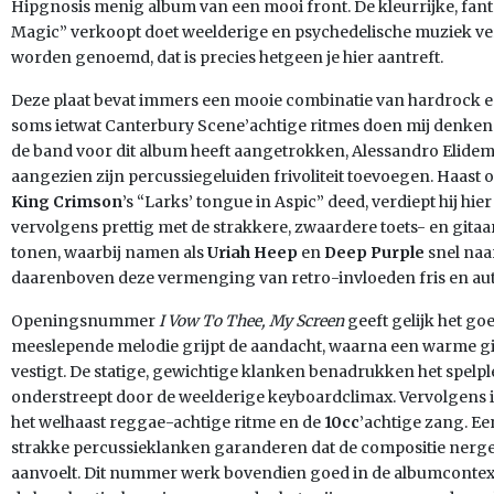
Hipgnosis menig album van een mooi front. De kleurrijke, fant
Magic” verkoopt doet weelderige en psychedelische muziek 
worden genoemd, dat is precies hetgeen je hier aantreft.
Deze plaat bevat immers een mooie combinatie van hardrock 
soms ietwat Canterbury Scene’achtige ritmes doen mij denke
de band voor dit album heeft aangetrokken, Alessandro Elidem, 
aangezien zijn percussiegeluiden frivoliteit toevoegen. Haast op
King Crimson
’s “Larks’ tongue in Aspic” deed, verdiept hij hie
vervolgens prettig met de strakkere, zwaardere toets- en gita
tonen, waarbij namen als
Uriah Heep
en
Deep Purple
snel naa
daarenboven deze vermenging van retro-invloeden fris en au
Openingsnummer
I Vow To Thee, My Screen
geeft gelijk het go
meeslepende melodie grijpt de aandacht, waarna een warme git
vestigt. De statige, gewichtige klanken benadrukken het spelpl
onderstreept door de weelderige keyboardclimax. Vervolgens 
het welhaast reggae-achtige ritme en de
10cc
’achtige zang. Ee
strakke percussieklanken garanderen dat de compositie nerge
aanvoelt. Dit nummer werk bovendien goed in de albumcontext. 