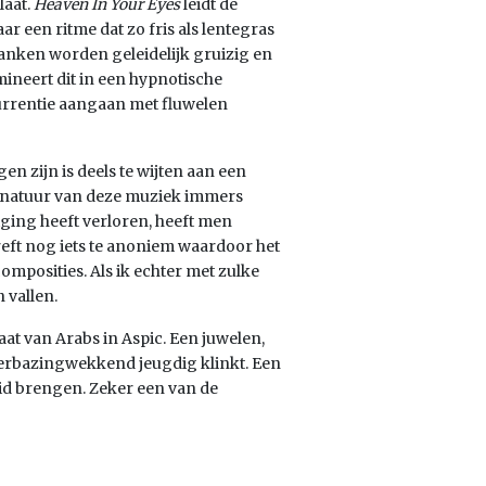
laat.
Heaven In Your Eyes
leidt de
r een ritme dat zo fris als lentegras
lanken worden geleidelijk gruizig en
mineert dit in een hypnotische
urrentie aangaan met fluwelen
 zijn is deels te wijten aan een
e natuur van deze muziek immers
ging heeft verloren, heeft men
eft nog iets te anoniem waardoor het
mposities. Als ik echter met zulke
 vallen.
at van Arabs in Aspic. Een juwelen,
verbazingwekkend jeugdig klinkt. Een
eid brengen. Zeker een van de