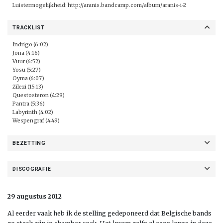
Luistermogelijkheid:
http://aranis.bandcamp.com/album/aranis-i-2
TRACKLIST
Indrigo (6:02)
Jona (4:16)
Vuur (6:52)
Yosu (5:27)
Oyma (6:07)
Zilezi (15:13)
Questosteron (4:29)
Pantra (5:36)
Labyrinth (4:02)
Wespengraf (4:49)
BEZETTING
DISCOGRAFIE
29 augustus 2012
Al eerder vaak heb ik de stelling gedeponeerd dat Belgische bands