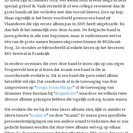
zo sterk zijn in chamber rock. Het kwam zelfs al eens langs in deze
special, geloof ik. Vaak vermeld ik of een collega-recensent dan de
grote bands uit het verleden met dan vooral Univers Zero op kop.
Maar eigenlijk is het beste voorbeeld gewoon een band uit
Vlaanderen die zijn eerste album pas in 2005 heeft uitgebracht. En
dan heb ik het natuurlijk over deze Aranis. De Belgische band is
jaren geleden in alle rust begonnen, maar is ondertussen wel tot
één van de grote namen kunnen uitgroeien binnen de RIO/Avant-
Prog. Zo stonden ze bijvoorbeeld al enkele keren op het herrezen
RIO-festival in Frankrijk.
In eerdere recensies die over deze band te lezen zijn op ons eigen
Progwereld kon je al lezen dat Aranis een band is die in
voortdurende evolutie is. Dit is een band die geen enkel album
hetzelfde wil zijn. Dat resulteerde al in de toevoeging van drie
zangeressen op “
Songs From Mirage
” of de toevoeging van
drummer Dave Kerman bij “
RoqueForte
” waardoor we telkens twee
diverse albums gekregen hebben die tegelijk ook erg Aranis waren.
Die evolutie die we bij de twee latere albums zien, lijkt er minder te
zitten tussen “
Aranis II
” en deze “Aranis”. Er waren geen specifieke
personeelswijzigingen om een andere sound te bekomen dus er zou
gedacht kunnen worden dat deze twee albums wel erg op elkaar