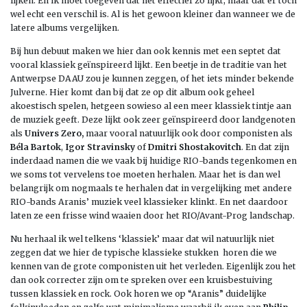
lijken. En ik moet toegeven dat het effectief zo lijkt, maar dat er toch
wel echt een verschil is. Al is het gewoon kleiner dan wanneer we de
latere albums vergelijken.
Bij hun debuut maken we hier dan ook kennis met een septet dat
vooral klassiek geïnspireerd lijkt. Een beetje in de traditie van het
Antwerpse DAAU zou je kunnen zeggen, of het iets minder bekende
Julverne. Hier komt dan bij dat ze op dit album ook geheel
akoestisch spelen, hetgeen sowieso al een meer klassiek tintje aan
de muziek geeft. Deze lijkt ook zeer geïnspireerd door landgenoten
als
Univers Zero,
maar vooral natuurlijk ook door componisten als
Béla Bartok
,
Igor Stravinsky
of
Dmitri Shostakovitch
. En dat zijn
inderdaad namen die we vaak bij huidige RIO-bands tegenkomen en
we soms tot vervelens toe moeten herhalen. Maar het is dan wel
belangrijk om nogmaals te herhalen dat in vergelijking met andere
RIO-bands Aranis’ muziek veel klassieker klinkt. En net daardoor
laten ze een frisse wind waaien door het RIO/Avant-Prog landschap.
Nu herhaal ik wel telkens ‘klassiek’ maar dat wil natuurlijk niet
zeggen dat we hier de typische klassieke stukken horen die we
kennen van de grote componisten uit het verleden. Eigenlijk zou het
dan ook correcter zijn om te spreken over een kruisbestuiving
tussen klassiek en rock. Ook horen we op “Aranis” duidelijke