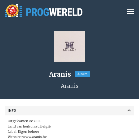
Aranis
Album
Aranis
INFO
Uitgekomen in: 2005
Land van herkomst: België
Label:
Eigen beheer
Website:
www.aranis.be