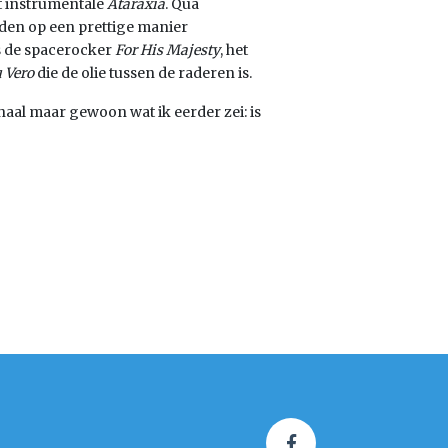
t instrumentale
Ataraxia
. Qua
rden op een prettige manier
ls de spacerocker
For His Majesty
, het
 Vero
die de olie tussen de raderen is.
haal maar gewoon wat ik eerder zei: is