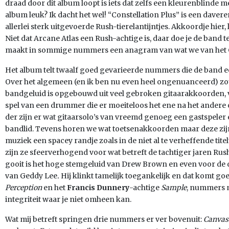
draad door dit album loopt is iets dat zelfs een kleurenblinde
album leuk? Ik dacht het wel! “Constellation Plus” is een daver
allerlei sterk uitgevoerde Rush-tierelantijntjes. Akkoordje hier, 
Niet dat Arcane Atlas een Rush-achtige is, daar doe je de band 
maakt in sommige nummers een anagram van wat we van het 
Het album telt twaalf goed gevarieerde nummers die de band ee
Over het algemeen (en ik ben nu even heel ongenuanceerd) zo
bandgeluid is opgebouwd uit veel gebroken gitaarakkoorden, 
spel van een drummer die er moeiteloos het ene na het andere
der zijn er wat gitaarsolo’s van vreemd genoeg een gastspeler e
bandlid. Tevens horen we wat toetsenakkoorden maar deze zijn 
muziek een spacey randje zoals in de niet al te verheffende ti
zijn ze sfeerverhogend voor wat betreft de tachtiger jaren Ru
gooit is het hoge stemgeluid van Drew Brown en even voor de duid
van Geddy Lee
.
Hij klinkt tamelijk toegankelijk en dat komt g
Perception
en het
Francis Dunnery
-achtige
Sample
, nummers m
integriteit waar je niet omheen kan.
Wat mij betreft springen drie nummers er ver bovenuit:
Canvas