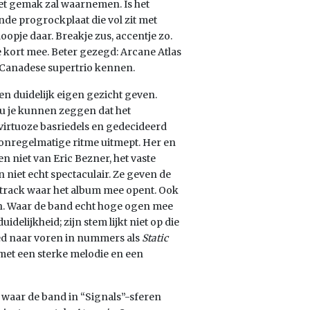
 met gemak zal waarnemen. Is het
ende progrockplaat die vol zit met
loopje daar. Breakje zus, accentje zo.
te kort mee. Beter gezegd: Arcane Atlas
Canadese supertrio kennen.
n duidelijk eigen gezicht geven.
u je kunnen zeggen dat het
virtuoze basriedels en gedecideerd
 onregelmatige ritme uitmept. Her en
n niet van Eric Bezner, het vaste
niet echt spectaculair. Ze geven de
teltrack waar het album mee opent. Ook
sh. Waar de band echt hoge ogen mee
elijkheid; zijn stem lijkt niet op die
oed naar voren in nummers als
Static
et een sterke melodie en een
waar de band in “Signals”-sferen