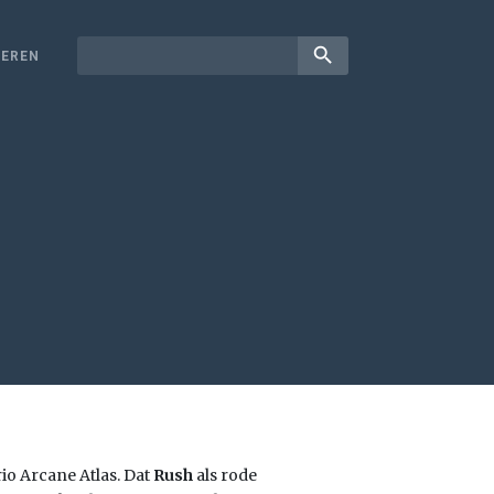
search
EREN
io Arcane Atlas. Dat
Rush
als rode