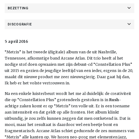
BEZETTING
DISCOGRAFIE
5 april 2016
“Metris” is het tweede (digitale) album van de uit Nashville,
Tennessee, afkomstige band Arcane Atlas. Dit trio heeft al het
nodige stof doen opwaaien met zijn debuut-cd “Constellation Plus”
uit 2015 en gezien de jeugdige leeftijd van een ieder, ergens in de 20,
maakt dit nieuwe product me zeer nieuwsgierig. Daar gaat hij dan,
Ik heb er het volste vertrouwen in.
Na een enkele luisterbeurt wordt het me al duidelijk: de creativiteit
die op “Constellation Plus” grotendeels gestoken is in
Rush
-
achtige zaken komt er op “Metris” ten volle uit. Er is een toename
aan intensiteit en dat geldt op alle fronten. Het album klinkt
uitbundig, je zou zelfs kunnen zeggen dat men ontketend is. Dat is
mooi, maar het resultaat is daardoor wel een beetje bont en
fragmentarisch. Arcane Atlas schiet gedurende de zes nummers van
“Metris” alle kanten op. We horen neo-prog met elementen jazz,