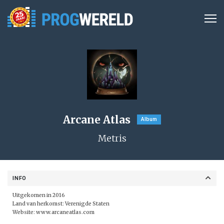
Arcane Atlas
Album
Metris
INFO
Uitgekomen in 2016
Land van herkomst: Verenigde Staten
Website:
www.arcaneatlas.com