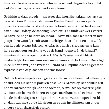
funk, een beetje new wave en sferische muziek. Eigenlijk heeft het
wel z’n charme, deze veelheid aan ideeën.
Gelukkig is daar steeds maar weer dat heerlijke vakmanschap van
bassist Drew Brown en drummer Destin Frost. Beiden zijn de
oprichters van de band en breien de boel dan ook met hart en ziel
aan elkaar. Ook op de afdeling ‘vocalen’ is er flink wat werk verzet.
Behalve de hoge heldere stem van Brown zijn daar momenten met
gesproken woord,
Geoff Mann
-achtige theatraliteit en er is zelfs
een koortje. Nieuw bij Arcane Atlas is gitarist Si Deane en je kan
hem gerust een verrijking voor de band noemen. In de bijna 27
minuten durende openingstrack
Metris Tsemar
maakt hij zich
onsterfelijk door met een zeer melodieuze solo te komen. Deze ligt
in de lijn van wat
John Preston
Bouda
bij Dicipline doet en geeft de
expressie van de plaat een enorme boost.
Ook de toetsen spelen een grotere rol dan voorheen, niet alleen qua
geluid, ook als het om partijen gaat. Zo is Brown op het debuut zelf
nog verantwoordelijk voor de toetsen, terwijl we op “Metris” Jake
Cannon aan het werk horen, een gastmuzikant met heel wat meer
kunde in zijn vingers. Ook producer Marcus Wanner speelt zo hier
en daar wat mee op de klavieren en er zijn invullingen van onder
andere viool, dwarsfluit en sax.