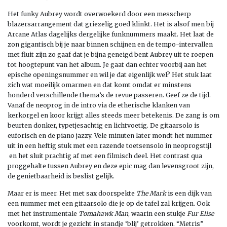
Het funky Aubrey wordt overwoekerd door een messcherp
blazersarrangement dat griezelig goed klinkt. Het is alsof men bij
Arcane Atlas dagelijks dergelijke funknummers maakt. Het laat de
zon gigantisch bij je naar binnen schijnen en de tempo-intervallen
met fluit zijn zo gaaf dat je bijna geneigd bent Aubrey uit te roepen
tot hoogtepunt van het album. Je gaat dan echter voorbij aan het
epische openingsnummer en wil je dat eigenlijk wel? Het stuk laat
zich wat moeilijk omarmen en dat komt omdat er minstens
honderd verschillende thema’s de revue passeren. Geef ze de tijd.
Vanaf de neoprog in de intro via de etherische klanken van
kerkorgel en koor krijgt alles steeds meer betekenis. De zang is om
beurten donker, typetjesachtig en lichtvoetig. De gitaarsolo is
euforisch en de piano jazzy. Vele minuten later mondt het nummer
uit in een heftig stuk met een razende toetsensolo in neoprogstijl
en het sluit prachtig af met een filmisch deel. Het contrast qua
proggehalte tussen Aubrey en deze epic mag dan levensgroot zijn,
de genietbaarheid is beslist gelijk.
Maar er is meer. Het met sax doorspekte
The Mark
is een dijk van
een nummer met een gitaarsolo die je op de tafel zal krijgen. Ook
met het instrumentale
Tomahawk Man
, waarin een stukje
Fur Elise
voorkomt, wordt je gezicht in standje ‘blij’ getrokken. “Metris”