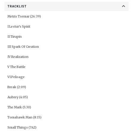
TRACKLIST
Metris Tsemar (26:39)
I Lestur's Spirit
II Tirupin
III Spark Of Creation
IV Realization
V The Battle
VI Pelisage
Break (2:09)
Aubrey (4:05)
The Mark (5:30)
Tomahawk Man (8:15)
Small Things (7:42)