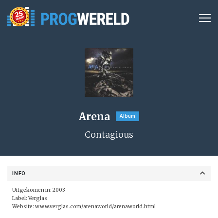
Arena
Album
Contagious
INFO
Uitgekomen in: 2003
Label:
Verglas
Website:
www.verglas.com/arenaworld/arenaworld.html