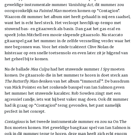
geweldige instrumentale nummer
Vanishing Act
, dit nummer zou
oorspronkelijk na
Painted Man
moeten komen op “Contagion”.
Waarom dit nummer het album niet heeft gehaald is mij een raadsel,
want het is echt heel sterk. Het verloopt heerlijk up-tempo met
stuwend bas- en gitaarwerk als basis. Dan gaat het gas eraf en
speelt John Mitchell een mooie slepende gitaarsolo. Na staccato
gitaarspel gaat het nummer in de zelfde versnelling verder waar het
mee begonnen was. Voor het einde trakteert Clive Nolan de
luisteraar op een snelle toetsensolo en even later zit je hijgend van
het geheel bij te komen.
Na de ballade
Mea Culpa
had het stuwende nummer
I Spy
moeten
komen. De gitaarsolo die in het nummer te horen is doet sterk aan
The Butterfly Man
denken van het album “Immortal?”. De bassdrum
van Mick Pointer en het ronkende basspel van Ian Salmon geven
het nummer het stuwende karakter. Rob Sowden zingt met een
agressief randje, iets wat hij best vaker mag doen. Ook dit nummer
had ik graag op “Contagion” terug gevonden, het past namelijk
perfect in het concept.
Contagious
is het tweede instrumentale nummer en zou na On The
Box moeten komen. Het geweldige basgitaar spel van Ian Salmon is
ook in dit nummer terug te horen, deze man heeft zich echt enorm