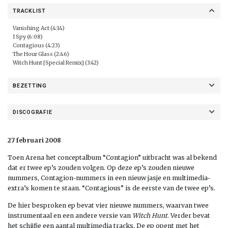
TRACKLIST
Vanishing Act (4:14)
I Spy (6:08)
Contagious (4:23)
The Hour Glass (2:46)
Witch Hunt [Special Remix] (3:42)
BEZETTING
DISCOGRAFIE
27 februari 2008
Toen Arena het conceptalbum “Contagion” uitbracht was al bekend
dat er twee ep’s zouden volgen. Op deze ep’s zouden nieuwe
nummers, Contagion-nummers in een nieuw jasje en multimedia-
extra’s komen te staan. “Contagious” is de eerste van de twee ep’s.
De hier besproken ep bevat vier nieuwe nummers, waarvan twee
instrumentaal en een andere versie van
Witch Hunt
. Verder bevat
het schijfje een aantal multimedia tracks. De ep opent met het