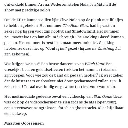
ontwikkeld binnen Arena. Wederom stelen Nolan en Mitchell de
show met prachtige solo’s.
Om de EP te kunnen vullen lijkt Clive Nolan op de plank met liflafjes
te hebben gekeken. Het nummer
The Hour Glass
had hij vast en
zeker nog liggen voor zijn hobbyband
Shadowland
. Het nummer
zou moeiteloos op hun album “Through The Looking Glass” kunnen
passen. Het nummer is best leuk maar meer ook niet. Gelukkig
hebben ze deze niet op “Contagion” gezet (hij zou na
Vanishing Act
zijn gekomen).
Wat krijgen we nou?! Een heuse dancemix van
Witch Hunt
. Een
vreselijke beat en geluidseffecten trekken het nummer totaal uit
zijn voegen. Voor wie zou de band dit gedaan hebben? Ik weet zeker
dat de luisteraars er absoluut niet door gecharmeerd zullen zijn. Ik
zeker niet! Totaal overbodig en gewoon te triest voor woorden.
Het multimediale gedeelte bevat een videoclip van
Skin Game
(deze
was ook op de videoschermen te zien tijdens de afgelopen tour),
een screensaver, songteksten, foto’s en ghosttracks. Alles bij elkaar
een leuke ep.
Maarten Goossensen