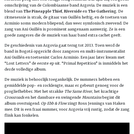
omschrijving van de Colombiaanse band Argovia. De muziek is een
blend van
The Pineapple Thief
,
Riverside
en
The Gathering
. De
ritmesessie is strak, de gitaar van Guillén heftig, en de toetsen van
Arminio soms modern bliepend, dan weer symfonisch zwevend. De
zang van Ani Guillén is prominent aangenaam aanwezig. Ze is een
goede zangeres die de muziek van haar band extra cachet geeft.
De geschiedenis van Argovia gaat terug tot 2013. Toen werd de
band in Bogotá opgericht door zangeres en multi-instrumentalist
Ani Guillén en toetsenist Carlos Arminio. Een jaar later kwam met
“Lost Letters” de eerste ep uit. “Primal Repetition” is inmiddels het
derde volledige album.
De muziek is behoorlijk toegankelijk. De nummers hebben een
gemiddelde pop- en rocklengte, maar er gebeurt genoeg voor de
progliefhebber. Met het strakke
The Same River
, het krachtige
Crossroads
en het dansbare en swingende
Mountains
begint dit
album overtuigend.
Op Ebb & Flow
zingt Ross Jennings van Haken
mee. Dit is een fraai nummer, voor Argovia vrij rustig, zodat de zang
flink kan fonkelen.