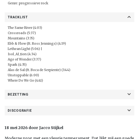
Genre: progressieve rock
TRACKLIST
The Same River (4:03)
Crossroads (5:37)
Mountains (3:35)
Ebb & Flow (ft. Ross Jennings) (4:19)
Lethean Light (5:06) |
Isol_AI_tion (4:34)
Age of Wonder (3:37)
Spark (4:35)
Alas de Sal (ft. Boca de Serpiente) (3:44)
Unstoppable (6:00)
Where Do We Go (4:41)
BEZETTING
DISCOGRAFIE
18 mei 2026 door Jacco Stijkel
Moderne prog met een vleugje temperament. Dat lijkt mij een goede