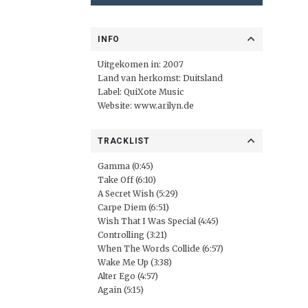
INFO
Uitgekomen in: 2007
Land van herkomst: Duitsland
Label:
QuiXote Music
Website:
www.arilyn.de
TRACKLIST
Gamma (0:45)
Take Off (6:10)
A Secret Wish (5:29)
Carpe Diem (6:51)
Wish That I Was Special (4:45)
Controlling (3:21)
When The Words Collide (6:57)
Wake Me Up (3:38)
Alter Ego (4:57)
Again (5:15)