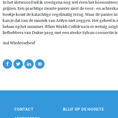
In het slotwoord wil ik overigens nog wel even het hoesont
prijzen. Een prachtige zwarte panter siert de voor- en achterk
boekje komt de katachtige regelmatig terug. Waar de panter in h
kan je dat van de muziek van Arilyn niet zeggen. Het geheel is
helaas op het nummer
When Worlds Collide
na is er weinig origi
liefhebbers van Duitse prog met een sterke Sylvan connectie is
Auf Wiedersehen!
CONTACT
BLIJF OP DE HOOGTE