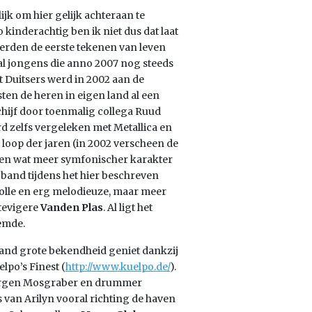
ijk om hier gelijk achteraan te
 kinderachtig ben ik niet dus dat laat
erden de eerste tekenen van leven
al jongens die anno 2007 nog steeds
t Duitsers werd in 2002 aan de
n de heren in eigen land al een
hijf door toenmalig collega Ruud
d zelfs vergeleken met Metallica en
 loop der jaren (in 2002 verscheen de
 een wat meer symfonischer karakter
e band tijdens het hier beschreven
volle en erg melodieuze, maar meer
stevigere
Vanden Plas
. Al ligt het
emde.
tsland grote bekendheid geniet dankzij
lpo’s Finest (
http://www.kuelpo.de/
).
st Jurgen Mosgraber en drummer
 van Arilyn vooral richting de haven