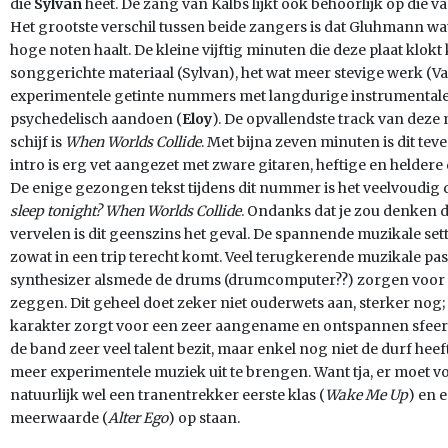
die
Sylvan
heet. De zang van Kalbs lijkt ook behoorlijk op die v
Het grootste verschil tussen beide zangers is dat Gluhmann wa
hoge noten haalt. De kleine vijftig minuten die deze plaat klok
songgerichte materiaal (Sylvan), het wat meer stevige werk (V
experimentele getinte nummers met langdurige instrumentale 
psychedelisch aandoen (
Eloy
). De opvallendste track van dez
schijf is
When Worlds Collide
. Met bijna zeven minuten is dit te
intro is erg vet aangezet met zware gitaren, heftige en heldere
De enige gezongen tekst tijdens dit nummer is het veelvoudig
sleep tonight? When Worlds Collide
. Ondanks dat je zou denken d
vervelen is dit geenszins het geval. De spannende muzikale sett
zowat in een trip terecht komt. Veel terugkerende muzikale pas
synthesizer alsmede de drums (drumcomputer??) zorgen voor 
zeggen. Dit geheel doet zeker niet ouderwets aan, sterker nog
karakter zorgt voor een zeer aangename en ontspannen sfeer. 
de band zeer veel talent bezit, maar enkel nog niet de durf hee
meer experimentele muziek uit te brengen. Want tja, er moet 
natuurlijk wel een tranentrekker eerste klas (
Wake Me Up
) en 
meerwaarde (
Alter Ego
) op staan.