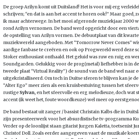
De groep Arilyn komt uit Duitsland! Het is voor mij erg verleidel
schrijven; “en dat is aan het accent te horen ook!” Maar goed, zo
ik maar achterwege. In het mooi afgeronde muziekjaar 2000 w
rond Arilyn vernomen. De band werd opgericht door een viert
de opstelling van Arilyn vormen. De debuutplaat van dit kwarte
muziekwereld aangeboden. Met “Tomorrow Never Comes” wiste
aardige fanbase te creëren en ook op Progwereld werd deze sc
Stoker enthousiast onthaald. Het geluid was ruw en ruig en wer
Soundgarden. Gelukkig voor de prog(metal) liefhebber is in de
tweede plaat “Virtual Reality”) de sound van de band wel naar
uitgekristalliseerd. Om toch in Duitse sferen te blijven kan je d
“Alter Ego” meer zien als een kruisbestuiving tussen het sfeer
rustige
Sylvan,
en het sfeervolle en erg melodieuze, doch wat 
accent (ik weet het, foute woordkeuze) wel meer op eerstgeno
De band bestaat uit zanger / bassist Christain Kalbs die in Dui
zijn presenteerwerk voor het absurdistische tv-programma Kue
Verder op de loonlijst staan gitarist Jurgen Kaletta, toetseni
Christof Doll. Zoals eerder aangegeven vaart de muzikale koers