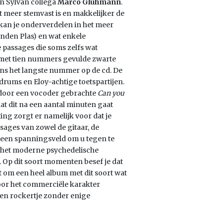
an Sylvan collega
Marco Gluhmann
.
t meer stemvast is en makkelijker de
t kan je onderverdelen in het meer
anden Plas) en wat enkele
passages die soms zelfs wat
e met tien nummers gevulde zwarte
vens het langste nummer op de cd. De
 drums en Eloy-achtige toetspartijen.
 door een vocoder gebrachte
Can you
at dit na een aantal minuten gaat
ing zorgt er namelijk voor dat je
sages van zowel de gitaar, de
een spanningsveld om u tegen te
; het moderne psychedelische
Op dit soort momenten besef je dat
ft om een heel album met dit soort wat
voor het commerciële karakter
een rockertje zonder enige