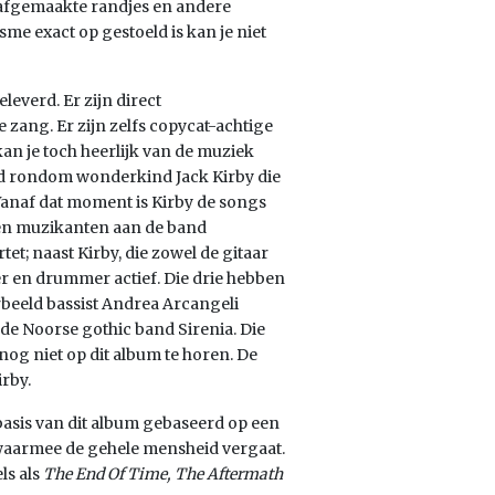
afgemaakte randjes en andere
sme exact op gestoeld is kan je niet
leverd. Er zijn direct
 zang. Er zijn zelfs copycat-achtige
an je toch heerlijk van de muziek
ld rondom wonderkind Jack Kirby die
. Vanaf dat moment is Kirby de songs
een muzikanten aan de band
et; naast Kirby, die zowel de gitaar
ger en drummer actief. Die drie hebben
rbeeld bassist Andrea Arcangeli
e Noorse gothic band Sirenia. Die
 nog niet op dit album te horen. De
rby.
 basis van dit album gebaseerd op een
 waarmee de gehele mensheid vergaat.
ls als
The End Of Time, The Aftermath