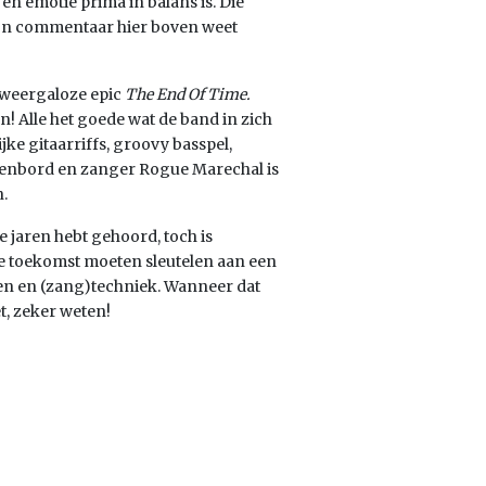
en emotie prima in balans is. Die
ijn commentaar hier boven weet
e weergaloze epic
The End Of Time.
n! Alle het goede wat de band in zich
jke gitaarriffs, groovy basspel,
tsenbord en zanger Rogue Marechal is
n.
ste jaren hebt gehoord, toch is
de toekomst moeten sleutelen aan een
en en (zang)techniek. Wanneer dat
t, zeker weten!