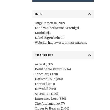
INFO
Uitgekomen in: 2019
Land van herkomst: Verenigd
Koninkrijk
Label: Eigen beheer
Website:
http://www.arkascent.com/
TRACKLIST
Arrival (3:12)
Point of No Return (5:34)
Sanctuary (3:28)
Darkest Hour (4:43)
Farewell (1:33)
Downfall (4:15)
Ascension (1:10)
Innocence Lost (3:30)
The Aftermath (6:47)
Closer to Heaven (2:06)