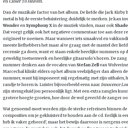
en
Closer To Heaven.
Dan de muzikale factor van het album. De liefde die Jack Kirb
metal is bij de eerste beluistering duidelijk te merken. Je kan 
Wonder
en
Symphony X
in de muziek vinden, maar ook
Shado
Dat voegt gelijk ook het negatieve commentaar toe aan deze rec
origineel te noemen. Maar wanneer iets smaakvol en vakkund
meeste liefhebbers het maar al te graag met de mantel der liefd
recensie ga doen, want er staan enkele heerlijke nummers op d
geweldig toetsenwerk en heerlijke gitaarsolo’s horen. De zang
nummer denken aan de vocalen van
Stefan Zell
van Wolverine
Marcechal klinkt elders op het album veelzijdiger dan alleen 
nummer, want hij imponeert mij regelmatig met zijn uithalen, h
randje te horen is. Luister bijvoorbeeld eens naar
Innocence Los
zijn stemgeluid jou persoonlijk ligt. Met een extra zangles kunn
grotere hoogte groeien, hoe door de wol geverfd de zanger ook l
Wat genoemd moet worden zijn de sterke refreinen binnen de 
composities om je gekluisterd te houden aan de cd. Eerlijk is eer
heb ik vaker gehoord’, maar het bewijs daarvoor is nergens ove