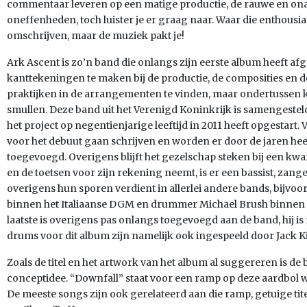
commentaar leveren op een matige productie, de rauwe en on
oneffenheden, toch luister je er graag naar. Waar die enthousia
omschrijven, maar de muziek pakt je!
Ark Ascent is zo’n band die onlangs zijn eerste album heeft afge
kanttekeningen te maken bij de productie, de composities en de
praktijken in de arrangementen te vinden, maar ondertussen k
smullen. Deze band uit het Verenigd Koninkrijk is samengeste
het project op negentienjarige leeftijd in 2011 heeft opgestart
voor het debuut gaan schrijven en worden er door de jaren h
toegevoegd. Overigens blijft het gezelschap steken bij een kwart
en de toetsen voor zijn rekening neemt, is er een bassist, zan
overigens hun sporen verdient in allerlei andere bands, bijvoo
binnen het Italiaanse DGM en drummer Michael Brush binnen d
laatste is overigens pas onlangs toegevoegd aan de band, hij is
drums voor dit album zijn namelijk ook ingespeeld door Jack Ki
Zoals de titel en het artwork van het album al suggereren is de
conceptidee. “Downfall” staat voor een ramp op deze aardbol
De meeste songs zijn ook gerelateerd aan die ramp, getuige tite