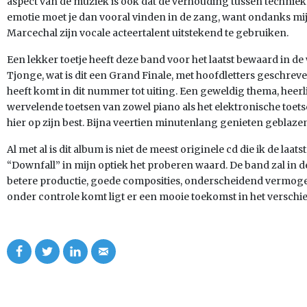
aspect van de muziek is ook dat de verhouding tussen techniek 
emotie moet je dan vooral vinden in de zang, want ondanks m
Marcechal zijn vocale acteertalent uitstekend te gebruiken.
Een lekker toetje heeft deze band voor het laatst bewaard in d
Tjonge, wat is dit een Grand Finale, met hoofdletters geschreve
heeft komt in dit nummer tot uiting. Een geweldig thema, heerli
wervelende toetsen van zowel piano als het elektronische toe
hier op zijn best. Bijna veertien minutenlang genieten geblaze
Al met al is dit album is niet de meest originele cd die ik de laat
“Downfall” in mijn optiek het proberen waard. De band zal in 
betere productie, goede composities, onderscheidend vermog
onder controle komt ligt er een mooie toekomst in het verschie