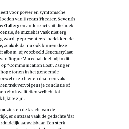
y heeft voor power en symfonische
invloeden van
Dream Theater, Seventh
w Gallery
en andere acts uit die hoek.
ensie, de muziek is vaak niet erg
ig wordt gepresenteerd bedekken de
e, zoals ik dat nu ook binnen deze
it album! Bijvoorbeeld
Sanctuary
laat
 van Rogue Marechal doet mij in dit
 op “Communication Lost”. Zanger
de hoge tonen in het genoemde
oewel er zo hier en daar een vals
t
en trek vervolgens je conclusie of
en zijn kwaliteiten wellicht tot
ijkt te zijn.
muziek en de kracht van de
lijk, er ontstaat vaak de gedachte ‘dat
rduidelijk aanwijsbaar. Een sterk