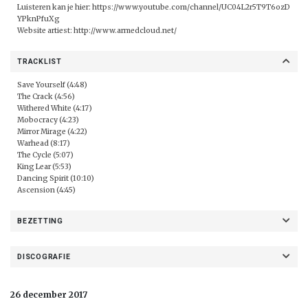
Luisteren kan je hier:
https://www.youtube.com/channel/UC04L2r5T9T6ozD
YPknPfuXg
Website artiest:
http://www.armedcloud.net/
TRACKLIST
Save Yourself (4:48)
The Crack (4:56)
Withered White (4:17)
Mobocracy (4:23)
Mirror Mirage (4:22)
Warhead (8:17)
The Cycle (5:07)
King Lear (5:53)
Dancing Spirit (10:10)
Ascension (4:45)
BEZETTING
DISCOGRAFIE
26 december 2017