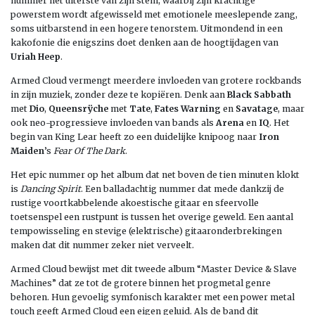
nummer het uiterste van zijn stem, waarbij zijn krachtige
powerstem wordt afgewisseld met emotionele meeslepende zang,
soms uitbarstend in een hogere tenorstem. Uitmondend in een
kakofonie die enigszins doet denken aan de hoogtijdagen van
Uriah Heep
.
Armed Cloud vermengt meerdere invloeden van grotere rockbands
in zijn muziek, zonder deze te kopiëren. Denk aan
Black Sabbath
met
Dio
,
Queensrÿche
met
Tate
,
Fates Warning
en
Savatage
, maar
ook neo-progressieve invloeden van bands als
Arena
en
IQ
. Het
begin van King Lear heeft zo een duidelijke knipoog naar
Iron
Maiden
’s
Fear Of The Dark
.
Het epic nummer op het album dat net boven de tien minuten klokt
is
Dancing Spirit
. Een balladachtig nummer dat mede dankzij de
rustige voortkabbelende akoestische gitaar en sfeervolle
toetsenspel een rustpunt is tussen het overige geweld. Een aantal
tempowisseling en stevige (elektrische) gitaaronderbrekingen
maken dat dit nummer zeker niet verveelt.
Armed Cloud bewijst met dit tweede album “Master Device & Slave
Machines” dat ze tot de grotere binnen het progmetal genre
behoren. Hun gevoelig symfonisch karakter met een power metal
touch geeft Armed Cloud een eigen geluid. Als de band dit