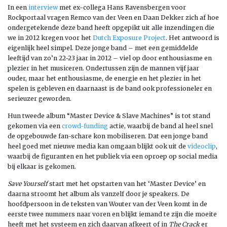
In een
interview
met ex-collega Hans Ravensbergen voor
Rockportaal vragen Remco van der Veen en Daan Dekker zich af hoe
ondergetekende deze band heeft opgepikt uit alle inzendingen die
we in 2012 kregen voor het
Dutch Exposure Project
. Het antwoord is
eigenlijk heel simpel. Deze jonge band – met een gemiddelde
leeftijd van zo’n 22-23 jaar in 2012 – viel op door enthousiasme en
plezier in het musiceren. Ondertussen zijn de mannen vijf jaar
ouder, maar het enthousiasme, de energie en het plezier in het
spelen is gebleven en daarnaast is de band ook professioneler en
serieuzer geworden.
Hun tweede album “Master Device & Slave Machines” is tot stand
gekomen via een
crowd-funding
actie, waarbij de band al heel snel
de opgebouwde fan-schare kon mobiliseren. Dat een jonge band
heel goed met nieuwe media kan omgaan blijkt ook uit de
videoclip
,
waarbij de figuranten en het publiek via een oproep op social media
bij elkaar is gekomen.
Save Yourself
start met het opstarten van het ‘Master Device’ en
daarna stroomt het album als vanzelf door je speakers. De
hoofdpersoon in de teksten van Wouter van der Veen komt in de
eerste twee nummers naar voren en blijkt iemand te zijn die moeite
heeft met het systeem en zich daarvan afkeert of in
The Crack
er