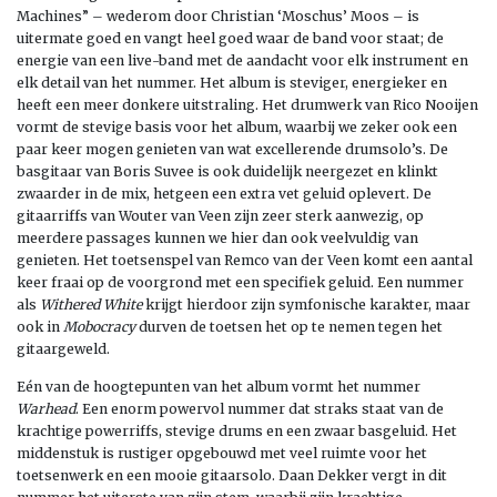
Machines” – wederom door Christian ‘Moschus’ Moos – is
uitermate goed en vangt heel goed waar de band voor staat; de
energie van een live-band met de aandacht voor elk instrument en
elk detail van het nummer. Het album is steviger, energieker en
heeft een meer donkere uitstraling. Het drumwerk van Rico Nooijen
vormt de stevige basis voor het album, waarbij we zeker ook een
paar keer mogen genieten van wat excellerende drumsolo’s. De
basgitaar van Boris Suvee is ook duidelijk neergezet en klinkt
zwaarder in de mix, hetgeen een extra vet geluid oplevert. De
gitaarriffs van Wouter van Veen zijn zeer sterk aanwezig, op
meerdere passages kunnen we hier dan ook veelvuldig van
genieten. Het toetsenspel van Remco van der Veen komt een aantal
keer fraai op de voorgrond met een specifiek geluid. Een nummer
als
Withered White
krijgt hierdoor zijn symfonische karakter, maar
ook in
Mobocracy
durven de toetsen het op te nemen tegen het
gitaargeweld.
Eén van de hoogtepunten van het album vormt het nummer
Warhead
. Een enorm powervol nummer dat straks staat van de
krachtige powerriffs, stevige drums en een zwaar basgeluid. Het
middenstuk is rustiger opgebouwd met veel ruimte voor het
toetsenwerk en een mooie gitaarsolo. Daan Dekker vergt in dit