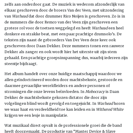
zelfs aan onderdoor gaat. De muziek is wederom afzonderlijk van
elkaar geschreven door de broers Van der Veen, met uitzondering
van
Warhead
dat door drummer Rico Noijen is geschreven. Zo is in
de nummers die door Remco van der Veen zijn geschreven een
grotere rol voor de toetsen weggelegd en heeft
Warhead
een heel
donkere en strakke beat, met een paar prachtige drumsolo’s. De
teksten zijn naast de gebroeders Van Der Veen deze keer ook
geschreven door Daan Dekker. Deze nummers tonen een rauwere
Dekker als zanger en ook wordt hier het uiterste uit zijn stem
gehaald. Een prachtige groepsinspanning dus, waarbij iedereen zijn
steentje bijdraagt.
Het album handelt over onze huidige maatschappij waardoor we
allen geïndoctrineerd worden door machtsbeluste, gestoorde en
daarmee gevaarlijke wereldleiders en andere personen of
stromingen die onze levens beïnvloeden. In
Mobocracy
is Daan
Dekker de machtsbeluste gekozen dictator die door zijn
volgelingen blind wordt gevolgd en toegejuicht. In
Warhead
horen
we waar haat en verdeeldheid toe kan leiden en in
Withered White
krijgen we een lesje in manipulatie.
Wat muzikaal direct opvalt is de professionele groei die de band
heeft doorgemaakt. De productie van “Master Device & Slave