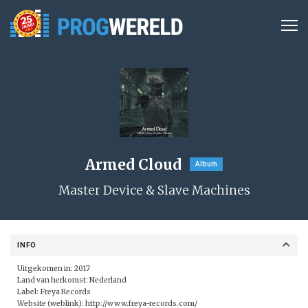
Armed Cloud
Album
Master Device & Slave Machines
INFO
Uitgekomen in: 2017
Land van herkomst: Nederland
Label: Freya Records
Website (weblink):
http://www.freya-records.com/