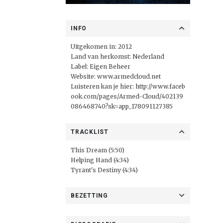
INFO
Uitgekomen in: 2012
Land van herkomst: Nederland
Label: Eigen Beheer
Website:
www.armedcloud.net
Luisteren kan je hier:
http://www.faceb
ook.com/pages/Armed-Cloud/402139
086468740?sk=app_178091127385
TRACKLIST
This Dream (5:50)
Helping Hand (4:34)
Tyrant's Destiny (4:34)
BEZETTING