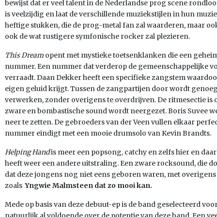
bewijst dat er veel talent in de Nederlandse prog scene rondlo
is veelzijdig en laat de verschillende muziekstijlen in hun muz
heftige stukken, die de prog-metal fan zal waarderen, maar oo
ook de wat rustigere symfonische rocker zal plezieren.
This Dream
opent met mystieke toetsenklanken die een geheimz
nummer. Een nummer dat verderop de gemeenschappelijke v
verraadt. Daan Dekker heeft een specifieke zangstem waardo
eigen geluid krijgt. Tussen de zangpartijen door wordt genoeg
verwerken, zonder overigens te overdrijven. De ritmesectie is
zware en bombastische sound wordt neergezet. Boris Suvee we
neer te zetten. De gebroeders van der Veen vullen elkaar perfec
nummer eindigt met een mooie drumsolo van Kevin Brandts.
Helping Hand
is meer een popsong, catchy en zelfs hier en daa
heeft weer een andere uitstraling. Een zware rocksound, die do
dat deze jongens nog niet eens geboren waren, met overigens 
zoals
Yngwie Malmsteen
dat zo mooi kan.
Mede op basis van deze debuut-ep is de band geselecteerd voor
natuurlijk al voldoende over de potentie van deze band. Een v