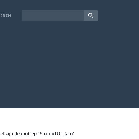
search
EREN
et zijn debuut-ep “Shroud Of Rain”