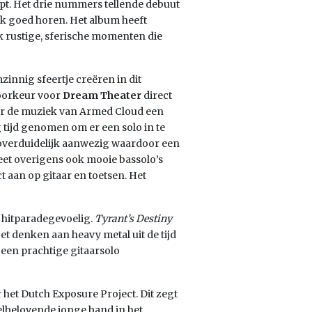
opt. Het drie nummers tellende debuut
iek goed horen. Het album heeft
k rustige, sferische momenten die
innig sfeertje creëren in dit
oorkeur voor
Dream Theater
direct
or de muziek van Armed Cloud een
 tijd genomen om er een solo in te
 overduidelijk aanwezig waardoor een
et overigens ook mooie bassolo’s
t aan op gitaar en toetsen. Het
r hitparadegevoelig.
Tyrant’s Destiny
et denken aan heavy metal uit de tijd
een prachtige gitaarsolo
 het Dutch Exposure Project. Dit zegt
eelbelovende jonge band in het