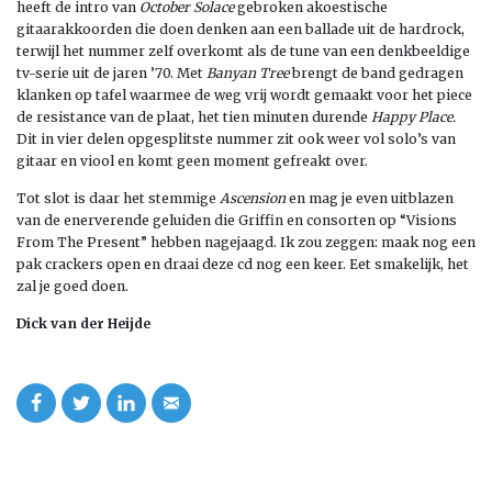
heeft de intro van
October Solace
gebroken akoestische
gitaarakkoorden die doen denken aan een ballade uit de hardrock,
terwijl het nummer zelf overkomt als de tune van een denkbeeldige
tv-serie uit de jaren ’70. Met
Banyan Tree
brengt de band gedragen
klanken op tafel waarmee de weg vrij wordt gemaakt voor het piece
de resistance van de plaat, het tien minuten durende
Happy Place.
Dit in vier delen opgesplitste nummer zit ook weer vol solo’s van
gitaar en viool en komt geen moment gefreakt over.
Tot slot is daar het stemmige
Ascension
en mag je even uitblazen
van de enerverende geluiden die Griffin en consorten op “Visions
From The Present” hebben nagejaagd. Ik zou zeggen: maak nog een
pak crackers open en draai deze cd nog een keer. Eet smakelijk, het
zal je goed doen.
Dick van der Heijde