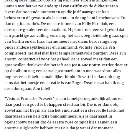
raak bij deze man, zo ook als hij wat meer subtiele dingen doet.
Samen met het wervelende spel van Griffin op de dikke snaren
levert dat boeiende momenten op die je óf nauwgezet kan
beluisteren óf gewoon als kussentje in de rug kunt beschouwen. En
dan de gitaarsolo’s. De meeste komen van Kelly Kereliuk, een
uitermate getalenteerde muzikant. Hij komt met een vol geluid dat
een prachtige aanvulling vormt op het vaak begeleidende gitaarspel
van Griffin en dat fraai harmonieert met diens beroeringen op
onder andere synthesizer en Hammond. Violiste Victoria Yeh
completeert het stel met haar temperamentvolle partijen. Deze zijn
enorm constructief voor het geheel. Ze is zoveel meer dan een
gatenvuller, denk wat dat betreft aan
Jean-Luc Ponty
. Verder doet er
op dit album nog een aantal gastmuzikanten mee waardoor alles
nog net een tikkeltje smakelijker klinkt. Ik vertel je dan ook nog
eens dat het hoesje een creatie is van Roger Dean en zo kan ik nog
uren doorgaan. Aan tafel!
“Visions From the Present” is een tamelijk toegankelijk album en
daar past een goed te behappen structuur bij. Die is er dan ook;
zowel aan het begin als aan het eind staat een sfeervolle track met
daartussen een hele trits bandnummers. Als je daarnaast in
ogenschouw neemt dat de eerste twee composities samen een
enorme zuigkracht hebben, merk je dat je vanaf dat moment