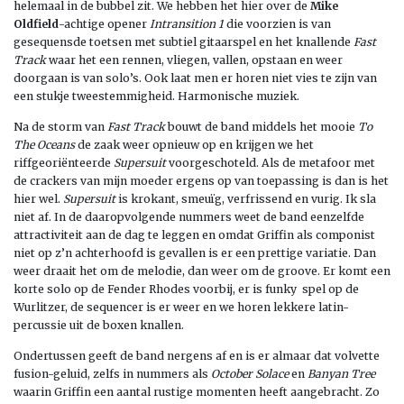
helemaal in de bubbel zit. We hebben het hier over de
Mike
Oldfield
-achtige opener
Intransition 1
die voorzien is van
gesequensde toetsen met subtiel gitaarspel en het knallende
Fast
Track
waar het een rennen, vliegen, vallen, opstaan en weer
doorgaan is van solo’s. Ook laat men er horen niet vies te zijn van
een stukje tweestemmigheid. Harmonische muziek.
Na de storm van
Fast Track
bouwt de band middels het mooie
To
The Oceans
de zaak weer opnieuw op en krijgen we het
riffgeoriënteerde
Supersuit
voorgeschoteld. Als de metafoor met
de crackers van mijn moeder ergens op van toepassing is dan is het
hier wel.
Supersuit
is krokant, smeuïg, verfrissend en vurig. Ik sla
niet af. In de daaropvolgende nummers weet de band eenzelfde
attractiviteit aan de dag te leggen en omdat Griffin als componist
niet op z’n achterhoofd is gevallen is er een prettige variatie. Dan
weer draait het om de melodie, dan weer om de groove. Er komt een
korte solo op de Fender Rhodes voorbij, er is funky spel op de
Wurlitzer, de sequencer is er weer en we horen lekkere latin-
percussie uit de boxen knallen.
Ondertussen geeft de band nergens af en is er almaar dat volvette
fusion-geluid, zelfs in nummers als
October Solace
en
Banyan Tree
waarin Griffin een aantal rustige momenten heeft aangebracht. Zo