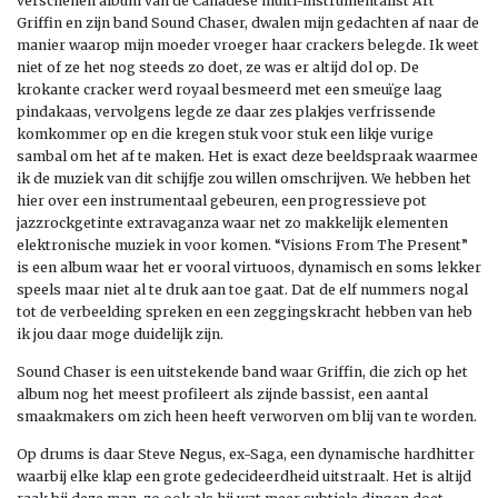
verschenen album van de Canadese multi-instrumentalist Art
Griffin en zijn band Sound Chaser, dwalen mijn gedachten af naar de
manier waarop mijn moeder vroeger haar crackers belegde. Ik weet
niet of ze het nog steeds zo doet, ze was er altijd dol op. De
krokante cracker werd royaal besmeerd met een smeuïge laag
pindakaas, vervolgens legde ze daar zes plakjes verfrissende
komkommer op en die kregen stuk voor stuk een likje vurige
sambal om het af te maken. Het is exact deze beeldspraak waarmee
ik de muziek van dit schijfje zou willen omschrijven. We hebben het
hier over een instrumentaal gebeuren, een progressieve pot
jazzrockgetinte extravaganza waar net zo makkelijk elementen
elektronische muziek in voor komen. “Visions From The Present”
is een album waar het er vooral virtuoos, dynamisch en soms lekker
speels maar niet al te druk aan toe gaat. Dat de elf nummers nogal
tot de verbeelding spreken en een zeggingskracht hebben van heb
ik jou daar moge duidelijk zijn.
Sound Chaser is een uitstekende band waar Griffin, die zich op het
album nog het meest profileert als zijnde bassist, een aantal
smaakmakers om zich heen heeft verworven om blij van te worden.
Op drums is daar Steve Negus, ex-Saga, een dynamische hardhitter
waarbij elke klap een grote gedecideerdheid uitstraalt. Het is altijd