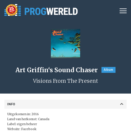
Art Griffin‘s Sound Chaser
Album
Visions From The Present
INFO
Uitgekomen in: 2016
Land van herkomst: Canada
Label: eigen beheer
Website:
Facebook