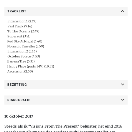
TRACKLIST
Intransition 1 (2:17)
Fast Track (7:16)
To The Oceans (2:49)
Supersuit (3:51)
Red Sky At Night (6:40)
Nomadic Traveller (3:59)
Intransition 2 (5:16)
October Solace (4:53)
Banyan Tree (5:35)
Happy Place (parts I-IV) (10:31)
Ascension (2:50)
BEZETTING
DISCOGRAFIE
10 oktober 2017
Steeds als ik “Visions From The Present” beluister, het eind 2016