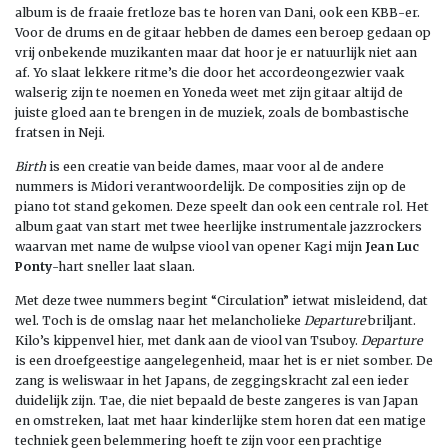
album is de fraaie fretloze bas te horen van Dani, ook een KBB-er.
Voor de drums en de gitaar hebben de dames een beroep gedaan op
vrij onbekende muzikanten maar dat hoor je er natuurlijk niet aan
af. Yo slaat lekkere ritme’s die door het accordeongezwier vaak
walserig zijn te noemen en Yoneda weet met zijn gitaar altijd de
juiste gloed aan te brengen in de muziek, zoals de bombastische
fratsen in Neji.
Birth
is een creatie van beide dames, maar voor al de andere
nummers is Midori verantwoordelijk. De composities zijn op de
piano tot stand gekomen. Deze speelt dan ook een centrale rol. Het
album gaat van start met twee heerlijke instrumentale jazzrockers
waarvan met name de wulpse viool van opener Kagi mijn
Jean Luc
Ponty
-hart sneller laat slaan.
Met deze twee nummers begint “Circulation” ietwat misleidend, dat
wel. Toch is de omslag naar het melancholieke
Departure
briljant.
Kilo’s kippenvel hier, met dank aan de viool van Tsuboy.
Departure
is een droefgeestige aangelegenheid, maar het is er niet somber. De
zang is weliswaar in het Japans, de zeggingskracht zal een ieder
duidelijk zijn. Tae, die niet bepaald de beste zangeres is van Japan
en omstreken, laat met haar kinderlijke stem horen dat een matige
techniek geen belemmering hoeft te zijn voor een prachtige