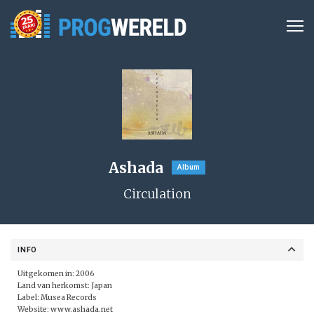
Ashada
Album
Circulation
INFO
Uitgekomen in: 2006
Land van herkomst: Japan
Label:
Musea Records
Website:
www.ashada.net