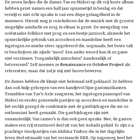
De zeven liedjes die de dames Tae en Midori op dit vrij korte album
hebben gezet namen een half jaar opnametijd in beslag en dat
terwijl er niet echt sprake is van een diepe gelaagdheid in de
nummers. Hieruit mag je concluderen dat de muziek met de grootst
mogelijke aandacht en zorg in elkaar is gezet. De mengeling van
oriëntaalse folklore met prog en een beetje jazzrock, alsmede het
opmerkelijke gebruik van accordeon en mandoline heeft een
ingetogen en unieke sfeer opgeleverd die, nogmaals, het beste valt
te beschrijven als zijnde ‘mooi’. Een ander woord kan ik zo gauw
niet verzinnen. Toegankelijk misschien? Aandoenlijk of
betoverend? Zelf noemen ze
Renaissance
en
October Project
als
referenties, maar dat zal je mij niet horen beweren.
De dames hebben dit klusje niet helemaal zelf geklaard. Ze hebben
dan ook hulp gekregen van een handjevol fijne gastmuzikanten.
Temidden van Tae’s frele zangstem, het ingetogen pianospel van
Midori en eerder genoemde partijen op accordeon en mandoline is
het eerlijk gezegd de combinatie met de gastbijdragen die me zo
enthousiast heeft gemaakt. Die gastbijdragen zijn niet
onaanzienlijk. Van cameo’s is dan ook geen sprake. Nee, de gasten
maken een vrij structureel deel uit van het Ashada geluid. Er zijn o.a.
prachtige vioolpartijen van Akihisa Tsuboy die in het dagelijks
leven deel uitmaakt van het vermaarde KBB. Op nagenoeg heel het