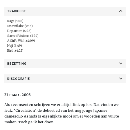
TRACKLIST
Kagi (5:08)
Snowflake (5:58)
Departure (6:26)
Sacred Visions (3:29)
A Girl's Wish (4:09)
Neji (6:49)
Birth (4:22)
BEZETTING
DISCOGRAFIE
21 maart 2008
Als recensenten schrijven we er altijd flink op los. Dat vinden we
leuk. “Circulation”, de debuut cd van het nog jonge Japanse
damesduo Ashada is eigenlijk te mooi om er woorden aan vuil te
maken. Toch ga ik het doen.