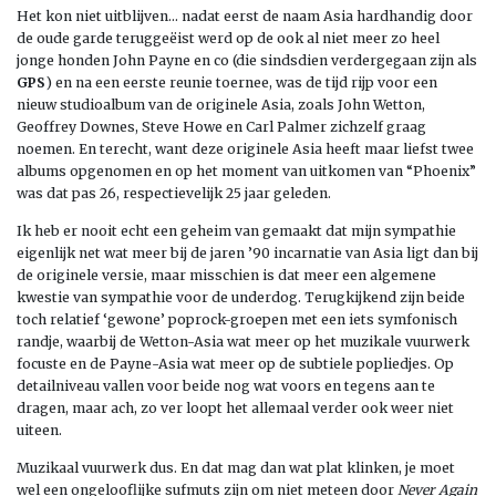
Het kon niet uitblijven… nadat eerst de naam Asia hardhandig door
de oude garde teruggeëist werd op de ook al niet meer zo heel
jonge honden John Payne en co (die sindsdien verdergegaan zijn als
GPS
) en na een eerste reunie toernee, was de tijd rijp voor een
nieuw studioalbum van de originele Asia, zoals John Wetton,
Geoffrey Downes, Steve Howe en Carl Palmer zichzelf graag
noemen. En terecht, want deze originele Asia heeft maar liefst twee
albums opgenomen en op het moment van uitkomen van “Phoenix”
was dat pas 26, respectievelijk 25 jaar geleden.
Ik heb er nooit echt een geheim van gemaakt dat mijn sympathie
eigenlijk net wat meer bij de jaren ’90 incarnatie van Asia ligt dan bij
de originele versie, maar misschien is dat meer een algemene
kwestie van sympathie voor de underdog. Terugkijkend zijn beide
toch relatief ‘gewone’ poprock-groepen met een iets symfonisch
randje, waarbij de Wetton-Asia wat meer op het muzikale vuurwerk
focuste en de Payne-Asia wat meer op de subtiele popliedjes. Op
detailniveau vallen voor beide nog wat voors en tegens aan te
dragen, maar ach, zo ver loopt het allemaal verder ook weer niet
uiteen.
Muzikaal vuurwerk dus. En dat mag dan wat plat klinken, je moet
wel een ongelooflijke sufmuts zijn om niet meteen door
Never Again