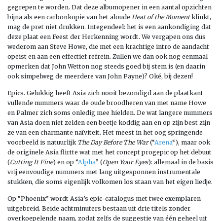
gegrepen te worden. Dat deze albumopener in een aantal opzichten
bijna als een carbonkopie van het aloude
Heat of the Moment
klinkt,
mag de pret niet drukken. Integendeel: het is een aankondiging dat
deze plaat een Feest der Herkenning wordt. We vergapen ons dus
wederom aan Steve Howe, die met een krachtige intro de aandacht
opeist en aan een effectief refrein. Zullen we dan ook nog eenmaal
opmerken dat John Wetton nog steeds goed bij stem is (en daarin
ook simpelweg de meerdere van John Payne)? Oké, bij dezen!
Epics. Gelukkig heeft Asia zich nooit bezondigd aan de plaatkant
vullende nummers waar de oude broodheren van met name Howe
en Palmer zich soms onledig mee hielden. De wat langere nummers
van Asia doen niet zelden een beetje koddig aan en op zijn best zijn
ze van een charmante naïviteit. Het meest in het oog springende
voorbeeld is natuurlijk
The Day Before The War
(“
Arena
“), maar ook
de originele Asia flirtte wat met het concept progepic op het debuut
(
Cutting It Fine
) en op “
Alpha
” (
Open Your Eyes
): allemaal in de basis
vrij eenvoudige nummers met lang uitgesponnen instrumentale
stukken, die soms eigenlijk volkomen los staan van het eigen liedje.
Op “Phoenix” wordt Asia’s epic-catalogus met twee exemplaren
uitgebreid. Beide achtminuters bestaan uit drie titels zonder
overkoepelende naam, zodat zelfs de suggestie van één geheel uit