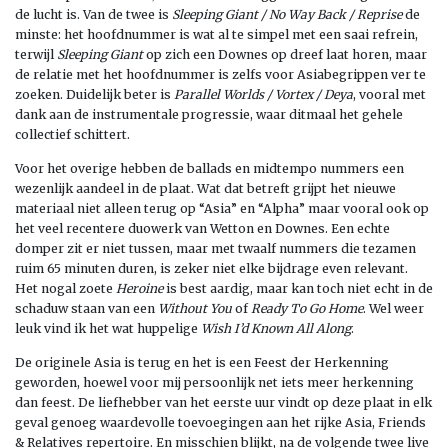
de lucht is. Van de twee is
Sleeping Giant / No Way Back / Reprise
de
minste: het hoofdnummer is wat al te simpel met een saai refrein,
terwijl
Sleeping Giant
op zich een Downes op dreef laat horen, maar
de relatie met het hoofdnummer is zelfs voor Asiabegrippen ver te
zoeken. Duidelijk beter is
Parallel Worlds / Vortex / Deya
, vooral met
dank aan de instrumentale progressie, waar ditmaal het gehele
collectief schittert.
Voor het overige hebben de ballads en midtempo nummers een
wezenlijk aandeel in de plaat. Wat dat betreft grijpt het nieuwe
materiaal niet alleen terug op “Asia” en “Alpha” maar vooral ook op
het veel recentere duowerk van Wetton en Downes. Een echte
domper zit er niet tussen, maar met twaalf nummers die tezamen
ruim 65 minuten duren, is zeker niet elke bijdrage even relevant.
Het nogal zoete
Heroine
is best aardig, maar kan toch niet echt in de
schaduw staan van een
Without You
of
Ready To Go Home
. Wel weer
leuk vind ik het wat huppelige
Wish I’d Known All Along
.
De originele Asia is terug en het is een Feest der Herkenning
geworden, hoewel voor mij persoonlijk net iets meer herkenning
dan feest. De liefhebber van het eerste uur vindt op deze plaat in elk
geval genoeg waardevolle toevoegingen aan het rijke Asia, Friends
& Relatives repertoire. En misschien blijkt, na de volgende twee live