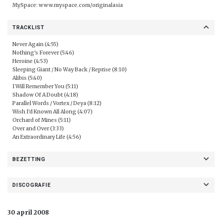
MySpace:
www.myspace.com/originalasia
TRACKLIST
Never Again (4:55)
Nothing's Forever (5:46)
Heroine (4:53)
Sleeping Giant / No Way Back / Reprise (8:10)
Alibis (5:40)
I Will Remember You (5:11)
Shadow Of A Doubt (4:18)
Parallel Words / Vortex / Deya (8:12)
Wish I'd Known All Along (4:07)
Orchard of Mines (5:11)
Over and Over (3:33)
An Extraordinary Life (4:56)
BEZETTING
DISCOGRAFIE
30 april 2008