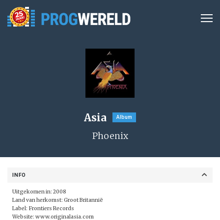
Asia
Album
Phoenix
INFO
Uitgekomen in: 2008
Land van herkomst: Groot Britannië
Label:
Frontiers Records
Website:
www.originalasia.com