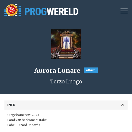
Aurora Lunare
Album
Terzo Luogo
INFO
Uitgekomen in: 2023
Land van herkomst: Italië
Label:
Lizard Records