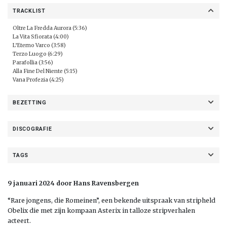
TRACKLIST
Oltre La Fredda Aurora (5:36)
La Vita Sfiorata (4:00)
L’Eterno Varco (3:58)
Terzo Luogo (6:29)
Parafollia (3:56)
Alla Fine Del Niente (5:15)
Vana Profezia (4:25)
BEZETTING
DISCOGRAFIE
TAGS
9 januari 2024 door Hans Ravensbergen
“Rare jongens, die Romeinen”, een bekende uitspraak van stripheld
Obelix die met zijn kompaan Asterix in talloze stripverhalen
acteert.