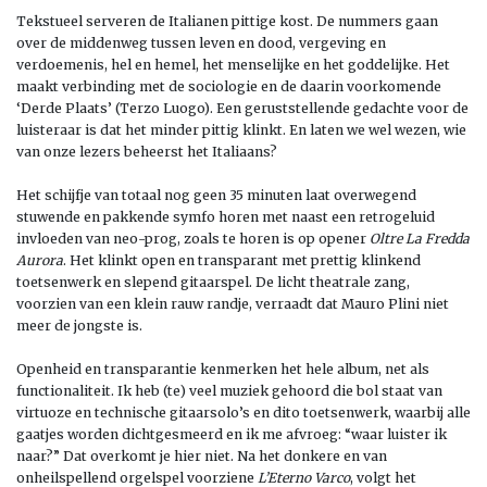
Tekstueel serveren de Italianen pittige kost. De nummers gaan
over de middenweg tussen leven en dood, vergeving en
verdoemenis, hel en hemel, het menselijke en het goddelijke. Het
maakt verbinding met de sociologie en de daarin voorkomende
‘Derde Plaats’ (Terzo Luogo). Een geruststellende gedachte voor de
luisteraar is dat het minder pittig klinkt. En laten we wel wezen, wie
van onze lezers beheerst het Italiaans?
Het schijfje van totaal nog geen 35 minuten laat overwegend
stuwende en pakkende symfo horen met naast een retrogeluid
invloeden van neo-prog, zoals te horen is op opener
Oltre La Fredda
Aurora
. Het klinkt open en transparant met prettig klinkend
toetsenwerk en slepend gitaarspel. De licht theatrale zang,
voorzien van een klein rauw randje, verraadt dat Mauro Plini niet
meer de jongste is.
Openheid en transparantie kenmerken het hele album, net als
functionaliteit. Ik heb (te) veel muziek gehoord die bol staat van
virtuoze en technische gitaarsolo’s en dito toetsenwerk, waarbij alle
gaatjes worden dichtgesmeerd en ik me afvroeg: “waar luister ik
naar?” Dat overkomt je hier niet. Na het donkere en van
onheilspellend orgelspel voorziene
L’Eterno Varco
, volgt het