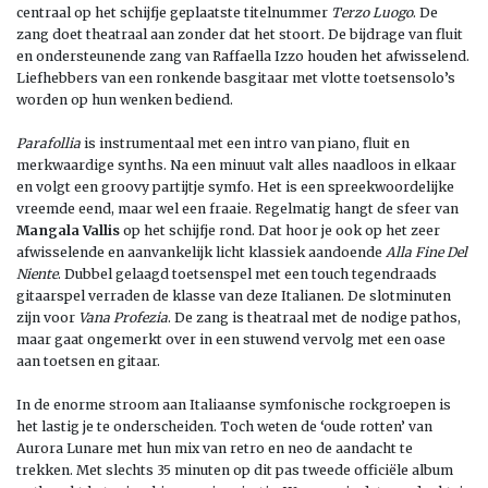
centraal op het schijfje geplaatste titelnummer
Terzo Luogo
. De
zang doet theatraal aan zonder dat het stoort. De bijdrage van fluit
en ondersteunende zang van Raffaella Izzo houden het afwisselend.
Liefhebbers van een ronkende basgitaar met vlotte toetsensolo’s
worden op hun wenken bediend.
Parafollia
is instrumentaal met een intro van piano, fluit en
merkwaardige synths. Na een minuut valt alles naadloos in elkaar
en volgt een groovy partijtje symfo. Het is een spreekwoordelijke
vreemde eend, maar wel een fraaie. Regelmatig hangt de sfeer van
Mangala Vallis
op het schijfje rond. Dat hoor je ook op het zeer
afwisselende en aanvankelijk licht klassiek aandoende
Alla Fine Del
Niente
. Dubbel gelaagd toetsenspel met een touch tegendraads
gitaarspel verraden de klasse van deze Italianen. De slotminuten
zijn voor
Vana Profezia
. De zang is theatraal met de nodige pathos,
maar gaat ongemerkt over in een stuwend vervolg met een oase
aan toetsen en gitaar.
In de enorme stroom aan Italiaanse symfonische rockgroepen is
het lastig je te onderscheiden. Toch weten de ‘oude rotten’ van
Aurora Lunare met hun mix van retro en neo de aandacht te
trekken. Met slechts 35 minuten op dit pas tweede officiële album