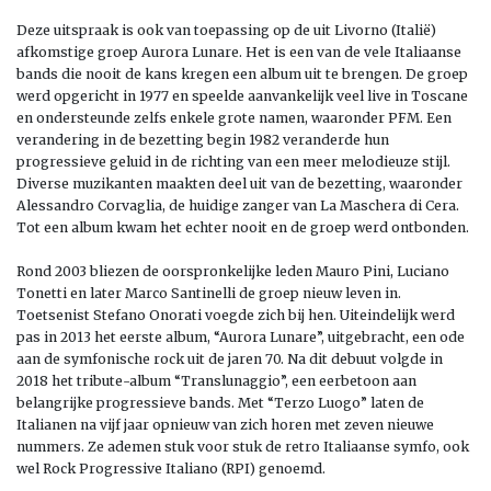
Deze uitspraak is ook van toepassing op de uit Livorno (Italië)
afkomstige groep Aurora Lunare. Het is een van de vele Italiaanse
bands die nooit de kans kregen een album uit te brengen. De groep
werd opgericht in 1977 en speelde aanvankelijk veel live in Toscane
en ondersteunde zelfs enkele grote namen, waaronder PFM. Een
verandering in de bezetting begin 1982 veranderde hun
progressieve geluid in de richting van een meer melodieuze stijl.
Diverse muzikanten maakten deel uit van de bezetting, waaronder
Alessandro Corvaglia, de huidige zanger van La Maschera di Cera.
Tot een album kwam het echter nooit en de groep werd ontbonden.
Rond 2003 bliezen de oorspronkelijke leden Mauro Pini, Luciano
Tonetti en later Marco Santinelli de groep nieuw leven in.
Toetsenist Stefano Onorati voegde zich bij hen. Uiteindelijk werd
pas in 2013 het eerste album, “Aurora Lunare”, uitgebracht, een ode
aan de symfonische rock uit de jaren 70. Na dit debuut volgde in
2018 het tribute-album “Translunaggio”, een eerbetoon aan
belangrijke progressieve bands. Met “Terzo Luogo” laten de
Italianen na vijf jaar opnieuw van zich horen met zeven nieuwe
nummers. Ze ademen stuk voor stuk de retro Italiaanse symfo, ook
wel Rock Progressive Italiano (RPI) genoemd.