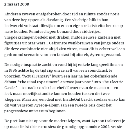
2 maart 2008
Kinderen zweven onafgebroken door tijd en ruimte zonder notie
van deze begrippen als dusdanig. Een vluchtige blik in hun
leefwereld volstaat dikwijls om er een eigen relativiteitstheorie op
na te houden. Ruimteschepen bemand door riddertjes,
vliegdekschepen bedekt met draken, middeleeuwse kastelen met
figuurtjes uit Star Wars… Gefronste wenkbrauwen van jonge ouders
die deze combinatie niet altijd zien zitten, maar dit is echter wel een
gedroomd scenario voor een fantast bij uitstek, Ayreon genaamd.
De nodige inspiratie zocht en vond hij bij enkele langspeelfilms en
in 1996 achtte hij de tijd rijp om ze zelf van een soundtrack te
voorzien. “Actual Fantasy” kwam een jaar na het ophefmakende
debuut “The Final Experiment” en twee jaar voor “Into The Electric
Castle” – tot nader order het chef d’oeuvre van de maestro – en
leek maar moeilijk stand te kunnen houden tussen die twee
kleppers. Maar zie, een deal met InsideOut bracht soelaas en zo kan
dit wat vergeten Ayreon-album aan een tweede reis door het
progressieve universum beginnen.
De pret kan niet op voor de medereizigers, want Ayreon trakteert je
op maar liefst drie excursies: de grondig opgesmukte 2004-versie