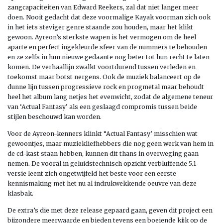
zangcapaciteiten van Edward Reekers, zal dat niet langer meer
doen. Nooit gedacht dat deze voormalige Kayak voorman zich ook
in het iets steviger genre staande zou houden, maar het klikt
gewoon. Ayreon’s sterkste wapen is het vermogen om de heel
aparte en perfect ingekleurde sfeer van de nummers te behouden
en ze zelfs in hun nieuwe gedaante nog beter tot hun recht te laten
komen. De verhaallijn zwalkt voortdurend tussen verleden en
toekomst maar botst nergens. Ook de muziek balanceert op de
dunne lijn tussen progressieve rock en progmetal maar behoudt
heel het album lang netjes het evenwicht, zodat de algemene teneur
van ‘Actual Fantasy’ als een geslaagd compromis tussen beide
stijlen beschouwd kan worden.
Voor de Ayreon-kenners klinkt “Actual Fantasy’ misschien wat
gewoontjes, maar muziekliefhebbers die nog geen werk van hem in
de cd-kast staan hebben, kunnen dit thans in overweging gaan
nemen. De vooral in geluidstechnisch opzicht verbluffende 5.1
versie leent zich ongetwijfeld het beste voor een eerste
kennismaking met het nu al indrukwekkende oeuvre van deze
klasbak.
De extra’s die met deze release gepaard gaan, geven dit project een
bijzondere meerwaarde en bieden tevens een boeiende kijk op de