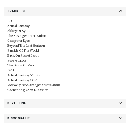
TRACKLIST
CD
Actual Fantasy
Abbey Of Synn
The Stranger From Within
Computer Eyes
Beyond The Last Horizon
Farside Of The World
Back On Planet Earth
Forevermore
The Dawn Of Men
DVD
Actual Fantasy 5.1 mix
Actual Fantasy 1996
Videoclip
The Stranger From Within
Toelichting Arjen Lucassen
BEZETTING
DISCOGRAFIE