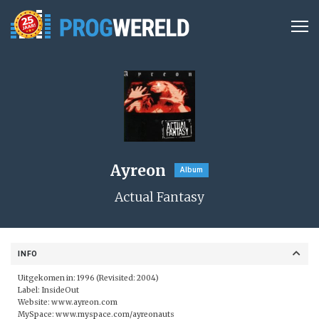
Ayreon
Album
Actual Fantasy
INFO
Uitgekomen in: 1996 (Revisited: 2004)
Label:
InsideOut
Website:
www.ayreon.com
MySpace:
www.myspace.com/ayreonauts