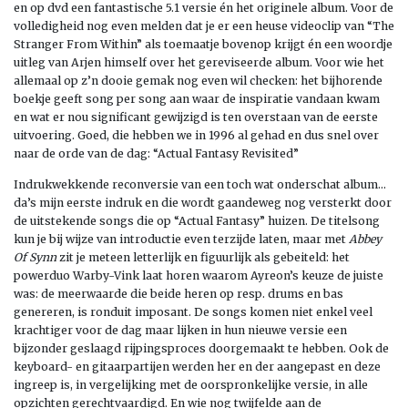
en op dvd een fantastische 5.1 versie én het originele album. Voor de
volledigheid nog even melden dat je er een heuse videoclip van “The
Stranger From Within” als toemaatje bovenop krijgt én een woordje
uitleg van Arjen himself over het gereviseerde album. Voor wie het
allemaal op z’n dooie gemak nog even wil checken: het bijhorende
boekje geeft song per song aan waar de inspiratie vandaan kwam
en wat er nou significant gewijzigd is ten overstaan van de eerste
uitvoering. Goed, die hebben we in 1996 al gehad en dus snel over
naar de orde van de dag: “Actual Fantasy Revisited”
Indrukwekkende reconversie van een toch wat onderschat album…
da’s mijn eerste indruk en die wordt gaandeweg nog versterkt door
de uitstekende songs die op “Actual Fantasy” huizen. De titelsong
kun je bij wijze van introductie even terzijde laten, maar met
Abbey
Of Synn
zit je meteen letterlijk en figuurlijk als gebeiteld: het
powerduo Warby-Vink laat horen waarom Ayreon’s keuze de juiste
was: de meerwaarde die beide heren op resp. drums en bas
genereren, is ronduit imposant. De songs komen niet enkel veel
krachtiger voor de dag maar lijken in hun nieuwe versie een
bijzonder geslaagd rijpingsproces doorgemaakt te hebben. Ook de
keyboard- en gitaarpartijen werden her en der aangepast en deze
ingreep is, in vergelijking met de oorspronkelijke versie, in alle
opzichten gerechtvaardigd. En wie nog twijfelde aan de