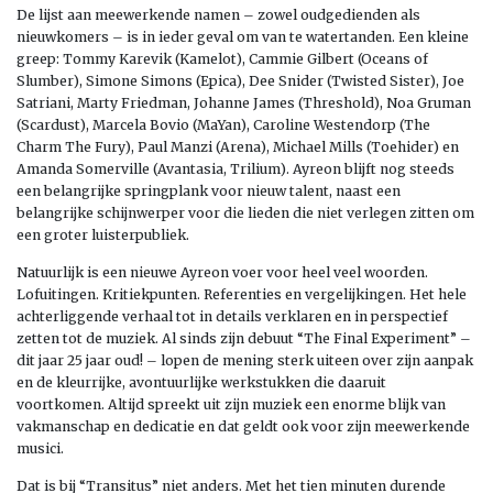
De lijst aan meewerkende namen – zowel oudgedienden als
nieuwkomers – is in ieder geval om van te watertanden. Een kleine
greep: Tommy Karevik (Kamelot), Cammie Gilbert (Oceans of
Slumber), Simone Simons (Epica), Dee Snider (Twisted Sister), Joe
Satriani, Marty Friedman, Johanne James (Threshold), Noa Gruman
(Scardust), Marcela Bovio (MaYan), Caroline Westendorp (The
Charm The Fury), Paul Manzi (Arena), Michael Mills (Toehider) en
Amanda Somerville (Avantasia, Trilium). Ayreon blijft nog steeds
een belangrijke springplank voor nieuw talent, naast een
belangrijke schijnwerper voor die lieden die niet verlegen zitten om
een groter luisterpubliek.
Natuurlijk is een nieuwe Ayreon voer voor heel veel woorden.
Lofuitingen. Kritiekpunten. Referenties en vergelijkingen. Het hele
achterliggende verhaal tot in details verklaren en in perspectief
zetten tot de muziek. Al sinds zijn debuut “The Final Experiment” –
dit jaar 25 jaar oud! – lopen de mening sterk uiteen over zijn aanpak
en de kleurrijke, avontuurlijke werkstukken die daaruit
voortkomen. Altijd spreekt uit zijn muziek een enorme blijk van
vakmanschap en dedicatie en dat geldt ook voor zijn meewerkende
musici.
Dat is bij “Transitus” niet anders. Met het tien minuten durende