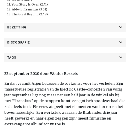
11. Your Story Is Over! (2:41)
12. Abby In Transitus (3:01)
13. The Great Beyond (2:48)
BEZETTING
DISCOGRAFIE
TAGS
22 september 2020 door Wouter Bessels
En dan verruilt Arjen Lucassen de toekomst voor het verleden. Zijn
majestueuze registratie van de Electric Castle-concerten van vorig
jaar september ligt nog maar net een half jaar in de winkel als hij
met “Transitus” op de proppen komt: een gotisch spookverhaal dat
zich deels in de 19e eeuw afspeelt met elementen van horror en het
bovennatuurlijke. Een werkstuk waaraan de Brabander drie jaar
heeft gewerkt en naar eigen zeggen zijn ‘meest filmische en
extravangante album’ tot nu toe is.