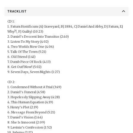
TRACKLIST
CD 1:
1. Fatum Horrificum (A] Graveyard, B] 1884, C] Daniel And Abby, D] Fatum, E]
Why?!, F] Guilty) (10:23)
2. Daniel’s Descent Into Transitus (2:40)
3. Listen To My Story (4:02)
4. Two Worlds Now One (4:06)
5. Talk Of The Town (5:21)
6. Old Friend (1:41)
7. Dumb Piece Of Rock (4:13)
8. Get Out! Now! (5:02)
9. Seven Days, Seven Nights (1:27)
CD 2:
1. Condemned Without A Trial (3:49)
2. Daniel’s Funeral (4:58)
3. Hopelessly Slipping Away (4:28)
4. This Human Equation (4:19)
5. Henry’s Plot (2:19)
6. Message From Beyond (5:21)
7. Daniel’s Vision (1:44)
8. She Is Innocent (2:09)
9. Lavinia’s Confession (1:52)
10. Inferno (2:17)