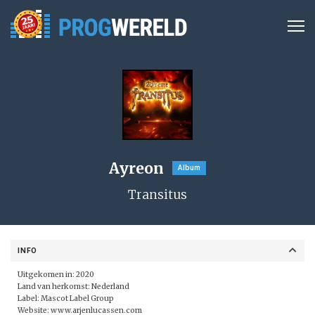
Ayreon
Album
Transitus
INFO
Uitgekomen in: 2020
Land van herkomst: Nederland
Label:
Mascot Label Group
Website:
www.arjenlucassen.com