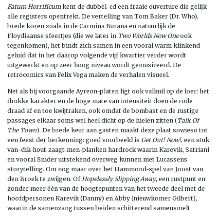
Fatum Horrificum
kent de dubbel-cd een fraaie ouverture die gelijk
alle registers opentrekt. De vertelling van Tom Baker (Dr. Who),
brede koren zoals in de Carmina Burana en natuurlijk de
Floydiaanse sfeertjes (die we later in
Two Worlds Now One
ook
tegenkomen), het bindt zich samen in een vooral warm klinkend
geluid dat in het daarop volgende vijf kwartier verder wordt
uitgewerkt en op zeer hoog niveau wordt gemusiceerd. De
retrocomics van Felix Vega maken de verhalen visueel.
Net als bij voorgaande Ayreon-platen ligt ook valkuil op de loer: het
drukke karakter en de hoge mate van intensiteit doen de rode
draad af en toe kwijtraken, ook omdat de bombast en de rustige
passages elkaar soms wel heel dicht op de hielen zitten (
Talk Of
The Town
). De brede keur aan gasten maakt deze plaat sowieso tot
een feest der herkenning: goed voorbeeld is
Get Out! Now!
, een stuk
van-dik-hout-zaagt-men-planken hardrock waarin Karevik, Satriani
en vooral Snider uitstekend overweg kunnen met Lucassens
storytelling. Om nog maar over het Hammond-spel van Joost van
den Broek te zwijgen. Of
Hopelessly Slipping Away
, een rustpunt en
zonder meer één van de hoogtepunten van het tweede deel met de
hoofdpersonen Karevik (Danny) en Abby (nieuwkomer Gilbert),
waarin de samenzang tussen beiden schitterend samensmelt.