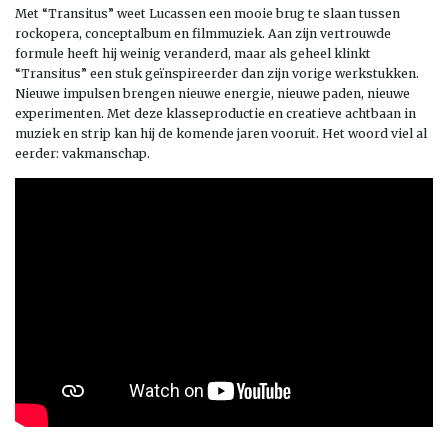
Met “Transitus” weet Lucassen een mooie brug te slaan tussen
rockopera, conceptalbum en filmmuziek. Aan zijn vertrouwde
formule heeft hij weinig veranderd, maar als geheel klinkt
“Transitus” een stuk geïnspireerder dan zijn vorige werkstukken.
Nieuwe impulsen brengen nieuwe energie, nieuwe paden, nieuwe
experimenten. Met deze klasseproductie en creatieve achtbaan in
muziek en strip kan hij de komende jaren vooruit. Het woord viel al
eerder: vakmanschap.