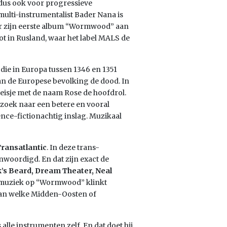
t dus ook voor progressieve
ulti-instrumentalist Bader Nana is
heer zijn eerste album “Wormwood” aan
t in Rusland, waar het label MALS de
die in Europa tussen 1346 en 1351
van de Europese bevolking de dood. In
eisje met de naam Rose de hoofdrol.
p zoek naar een betere en vooral
nce-fictionachtig inslag. Muzikaal
ransatlantic
. In deze trans-
woordigd. En dat zijn exact de
’s Beard, Dream Theater, Neal
 muziek op “Wormwood” klinkt
van welke Midden-Oosten of
alle instrumenten zelf. En dat doet hij