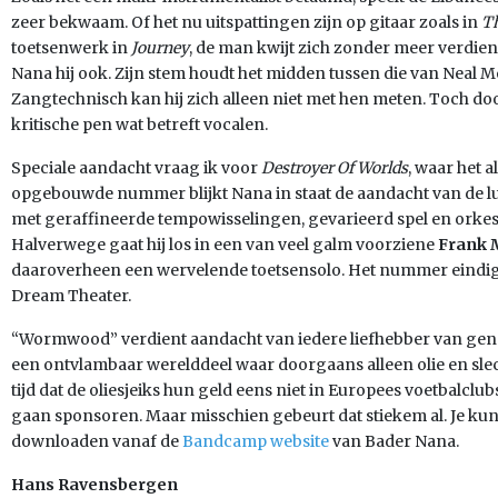
zeer bekwaam. Of het nu uitspattingen zijn op gitaar zoals in
Th
toetsenwerk in
Journey
, de man kwijt zich zonder meer verdiens
Nana hij ook. Zijn stem houdt het midden tussen die van Neal M
Zangtechnisch kan hij zich alleen niet met hen meten. Toch d
kritische pen wat betreft vocalen.
Speciale aandacht vraag ik voor
Destroyer Of Worlds
, waar het a
opgebouwde nummer blijkt Nana in staat de aandacht van de luis
met geraffineerde tempowisselingen, gevarieerd spel en orkes
Halverwege gaat hij los in een van veel galm voorziene
Frank 
daaroverheen een wervelende toetsensolo. Het nummer eindigt
Dream Theater.
“Wormwood” verdient aandacht van iedere liefhebber van genoe
een ontvlambaar werelddeel waar doorgaans alleen olie en sl
tijd dat de oliesjeiks hun geld eens niet in Europees voetbalc
gaan sponsoren. Maar misschien gebeurt dat stiekem al. Je kun
downloaden vanaf de
Bandcamp website
van Bader Nana.
Hans Ravensbergen