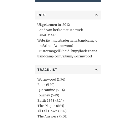
INFO
Uitgekomen in: 2012
Land van herkomst: Koeweit
Label:
MALS
Website:
http://badernana.bandcamp.c
om/album/wormwood
Luistermogelijkheid:
http://badernana.
bandcamp.com/album/wormwood
TRACKLIST
Wormwood (1:56)
Rose (5:20)
Quarantine (6:04)
Journey (6:49)
Earth 1348 (5:24)
The Plague (8:35)
All Fall Down (1:07)
The Answers (5:01)