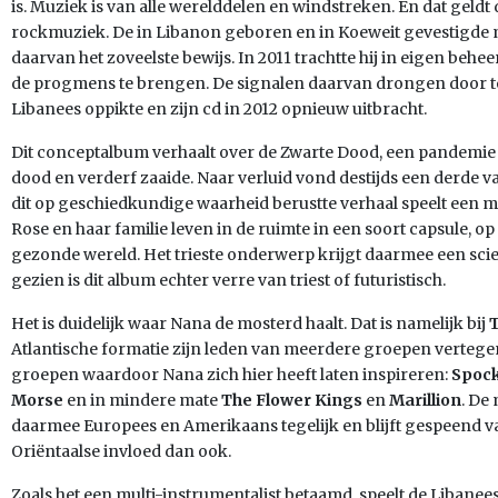
is. Muziek is van alle werelddelen en windstreken. En dat geld
rockmuziek. De in Libanon geboren en in Koeweit gevestigde m
daarvan het zoveelste bewijs. In 2011 trachtte hij in eigen be
de progmens te brengen. De signalen daarvan drongen door to
Libanees oppikte en zijn cd in 2012 opnieuw uitbracht.
Dit conceptalbum verhaalt over de Zwarte Dood, een pandemie 
dood en verderf zaaide. Naar verluid vond destijds een derde 
dit op geschiedkundige waarheid berustte verhaal speelt een m
Rose en haar familie leven in de ruimte in een soort capsule, o
gezonde wereld. Het trieste onderwerp krijgt daarmee een scie
gezien is dit album echter verre van triest of futuristisch.
Het is duidelijk waar Nana de mosterd haalt. Dat is namelijk bij
T
Atlantische formatie zijn leden van meerdere groepen vertegen
groepen waardoor Nana zich hier heeft laten inspireren:
Spock
Morse
en in mindere mate
The Flower Kings
en
Marillion
. De
daarmee Europees en Amerikaans tegelijk en blijft gespeend 
Oriëntaalse invloed dan ook.
Zoals het een multi-instrumentalist betaamd, speelt de Libanees 