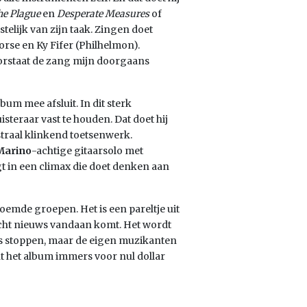
e Plague
en
Desperate Measures
of
telijk van zijn taak. Zingen doet
orse en Ky Fifer (Philhelmon).
oorstaat de zang mijn doorgaans
lbum mee afsluit. In dit sterk
teraar vast te houden. Dat doet hij
traal klinkend toetsenwerk.
Marino
-achtige gitaarsolo met
 in een climax die doet denken aan
mde groepen. Het is een pareltje uit
echt nieuws vandaan komt. Het wordt
lubs stoppen, maar de eigen muzikanten
t het album immers voor nul dollar