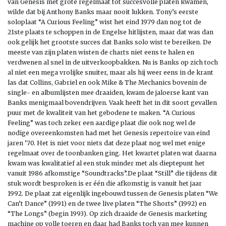
van Genesis met grote regelmaat tot succesvolle platen kwamen,
wilde dat bij Anthony Banks maar nooit lukken. Tony’s eerste
soloplaat “A Curious Feeling” wist het eind 1979 dan nog tot de
21ste plaats te schoppen in de Engelse hitlijsten, maar dat was dan
ook gelijk het grootste succes dat Banks solo wist te bereiken. De
meeste van zijn platen wisten de charts niet eens te halen en
verdwenen al snel in de uitverkoopbakken. Nu is Banks op zich toch
al niet een mega vrolijke snuiter, maar als hij weer eens in de krant
las dat Collins, Gabriel en ook Mike & The Mechanics bovenin de
single- en albumlijsten mee draaiden, kwam de jaloerse kant van
Banks menigmaal bovendrijven. Vaak heeft het in dit soort gevallen
puur met de kwaliteit van het gebodene te maken. “A Curious
Feeling” was toch zeker een aardige plaat die ook nog wel de
nodige overeenkomsten had met het Genesis repertoire van eind
jaren ’70. Het is niet voor niets dat deze plaat nog wel met enige
regelmaat over de toonbanken ging. Het kwartet platen wat daarna
kwam was kwalitatief al een stuk minder met als dieptepunt het
vanuit 1986 afkomstige “Soundtracks”.De plaat “Still” die tijdens dit
stuk wordt besproken is er één die afkomstig is vanuit het jaar
1992. De plaat zat eigenlijk ingebouwd tussen de Genesis platen “We
Can’t Dance” (1991) en de twee live platen “The Shorts” (1992) en
“The Longs” (begin 1993). Op zich draaide de Genesis marketing
machine op volle toeren en daar had Banks toch van mee kunnen