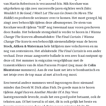
van Martin Robertson is verrassend fris. Nik Kershaw was
uitgekeken op zijn zeer succesvolle jaren eighties werk (hits:
Wouldn’t It Be Good
,
I Won’t Let The sun Go Down On Me
en
The
Riddle
) en probeerde serieuzer over te komen. Het moet gezegd, hij
zingt zeer behoorlijk tijdens deze albumopener. De stem van
Kershaw wordt tijdens “Still” nog tweemaal naar voren geschoven
door Banks. Het bekende stemgeluid is verder te horen in
I Wanna
Change The Score
en albumafsluiter
The Final Curtain
.
I Wanna
Change The Score
is een behoorlijk niemendalletje waar de heren
Stock, Aitken & Waterman
hele hitlijsten mee volschreven en nu
nog van rentenieren. Het afsluitende
The Final Curtain
is een ander
verhaal. Deze zwaar aangezette ballade is een zeer fraai rustpunt op
deze cd. Het nummer is enigszins vergelijkbaar met de
tranentrekkers van de Alan Parsons Project (zeg maar de
Colin
Bluntstone
nummers). Aan de ene kant net iets te bombastisch en
net ietsje over de top maar al met al toch erg mooi.
Een tweetal andere nummers werd ingezongen door niemand
minder dan Derek W. Dick alias Fish. De goede man is te horen
tijdens
Angel Face
en
Another Murder Of A Day
. Voor
laatstgenoemde leverde, zoals het een goed poëet betaamt, ook de
teksten aan. Of het toeval is of niet, dit is ook gelijk het beste en