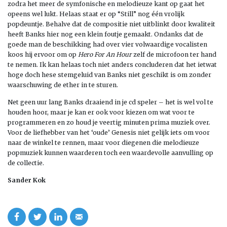
zodra het meer de symfonische en melodieuze kant op gaat het
opeens wel lukt. Helaas staat er op “Still” nog één vrolijk
popdeuntje. Behalve dat de compositie niet uitblinkt door kwaliteit
heeft Banks hier nog een klein foutje gemaakt. Ondanks dat de
goede man de beschikking had over vier volwaardige vocalisten
koos hij ervoor om op
Hero For An Hour
zelf de microfoon ter hand
te nemen. Ik kan helaas toch niet anders concluderen dat het ietwat
hoge doch hese stemgeluid van Banks niet geschikt is om zonder
waarschuwing de ether in te sturen.
Net geen uur lang Banks draaiend in je cd speler – het is wel vol te
houden hoor, maar je kan er ook voor kiezen om wat voor te
programmeren en zo houd je veertig minuten prima muziek over.
Voor de liefhebber van het ‘oude’ Genesis niet gelijk iets om voor
naar de winkel te rennen, maar voor diegenen die melodieuze
popmuziek kunnen waarderen toch een waardevolle aanvulling op
de collectie.
Sander Kok