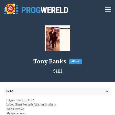
Tony Banks
Album
Still
INFO
Uitgekomen in: 1992
Label:
Giant Records/Warner Brothers
Website: n.v.t.
MySpace: n.v.t.