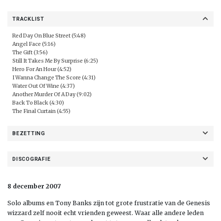
TRACKLIST
Red Day On Blue Street (5:48)
Angel Face (5:16)
The Gift (3:56)
Still It Takes Me By Surprise (6:25)
Hero For An Hour (4:52)
I Wanna Change The Score (4:31)
Water Out Of Wine (4:37)
Another Murder Of A Day (9:02)
Back To Black (4:30)
The Final Curtain (4:55)
BEZETTING
DISCOGRAFIE
8 december 2007
Solo albums en Tony Banks zijn tot grote frustratie van de Genesis
wizzard zelf nooit echt vrienden geweest. Waar alle andere leden