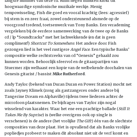
langste nummer van deze cd. Ruim negen minuten klokt dit
hoogwaardige symfonische muzikale werkje. Menig
tempowisseling, Fish die goed en vooral krachtig (lees: agressief)
bij stem is en zeer fraai, zowel ondersteunend alsmede op de
voorgrond tredend, toetsenwerk van Tony Banks. Een verademing
vergeleken bij de eerdere samenwerking van de twee op de Banks
cd / lp “Soundtracks” met het lachwekkende (en dat is geen
compliment!)
Shortcut To
Somewhere
. Het andere door Fish
gezongen lied is het veel rustigere
Angel Face
. Een typische Banks’
compositie welke rechtstreeks van cd “Genesis” gehaald zou
kunnen worden. Behoorlijk sfeervol en de gitaarpartijen van
Stuermer zijn welhaast een kopie van de welbekende doorhalen van
Genesis gitarist / bassist
Mike Rutherford
.
Andy Taylor (bekend van Duran Duran en Power Station) mocht net
zoals Jayney Klimek (zong als gastzangeres onder andere bij
Tangerine Dream en Alphaville) tijdens twee liederen achter de
microfoon plaatsnemen. De bijdrages van Taylor zijn nogal
wisselend van karakter. Waar het ene een prachtige ballade (
Still It
Takes Me By Suprise
) is (welke overigens ook op single is
verschenen) is de andere (het vrolijke
The Gift
) één van de slechtste
composities van deze plaat. Het is opvallend dat als Banks vrolijke
popliedjes probeert te maken dit absoluut niet uit de verf komt en