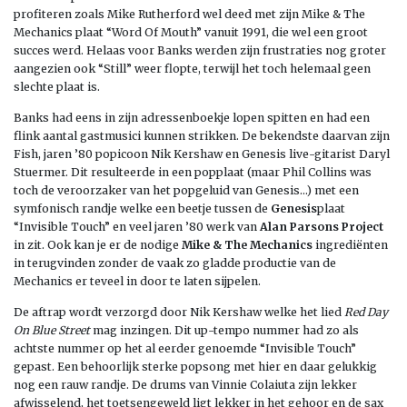
profiteren zoals Mike Rutherford wel deed met zijn Mike & The
Mechanics plaat “Word Of Mouth” vanuit 1991, die wel een groot
succes werd. Helaas voor Banks werden zijn frustraties nog groter
aangezien ook “Still” weer flopte, terwijl het toch helemaal geen
slechte plaat is.
Banks had eens in zijn adressenboekje lopen spitten en had een
flink aantal gastmusici kunnen strikken. De bekendste daarvan zijn
Fish, jaren ’80 popicoon Nik Kershaw en Genesis live-gitarist Daryl
Stuermer. Dit resulteerde in een popplaat (maar Phil Collins was
toch de veroorzaker van het popgeluid van Genesis…) met een
symfonisch randje welke een beetje tussen de
Genesis
plaat
“Invisible Touch” en veel jaren ’80 werk van
Alan Parsons Project
in zit. Ook kan je er de nodige
Mike & The Mechanics
ingrediënten
in terugvinden zonder de vaak zo gladde productie van de
Mechanics er teveel in door te laten sijpelen.
De aftrap wordt verzorgd door Nik Kershaw welke het lied
Red Day
On Blue Street
mag inzingen. Dit up-tempo nummer had zo als
achtste nummer op het al eerder genoemde “Invisible Touch”
gepast. Een behoorlijk sterke popsong met hier en daar gelukkig
nog een rauw randje. De drums van Vinnie Colaiuta zijn lekker
afwisselend, het toetsengeweld ligt lekker in het gehoor en de sax