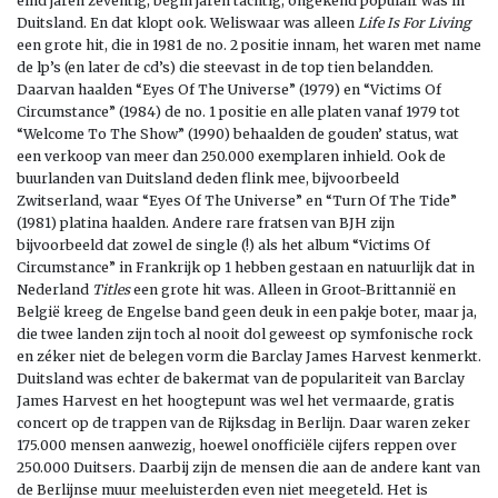
eind jaren zeventig, begin jaren tachtig, ongekend populair was in
Duitsland. En dat klopt ook. Weliswaar was alleen
Life Is For Living
een grote hit, die in 1981 de no. 2 positie innam, het waren met name
de lp’s (en later de cd’s) die steevast in de top tien belandden.
Daarvan haalden “Eyes Of The Universe” (1979) en “Victims Of
Circumstance” (1984) de no. 1 positie en alle platen vanaf 1979 tot
“Welcome To The Show” (1990) behaalden de gouden’ status, wat
een verkoop van meer dan 250.000 exemplaren inhield. Ook de
buurlanden van Duitsland deden flink mee, bijvoorbeeld
Zwitserland, waar “Eyes Of The Universe” en “Turn Of The Tide”
(1981) platina haalden. Andere rare fratsen van BJH zijn
bijvoorbeeld dat zowel de single (!) als het album “Victims Of
Circumstance” in Frankrijk op 1 hebben gestaan en natuurlijk dat in
Nederland
Titles
een grote hit was. Alleen in Groot-Brittannië en
België kreeg de Engelse band geen deuk in een pakje boter, maar ja,
die twee landen zijn toch al nooit dol geweest op symfonische rock
en zéker niet de belegen vorm die Barclay James Harvest kenmerkt.
Duitsland was echter de bakermat van de populariteit van Barclay
James Harvest en het hoogtepunt was wel het vermaarde, gratis
concert op de trappen van de Rijksdag in Berlijn. Daar waren zeker
175.000 mensen aanwezig, hoewel onofficiële cijfers reppen over
250.000 Duitsers. Daarbij zijn de mensen die aan de andere kant van
de Berlijnse muur meeluisterden even niet meegeteld. Het is