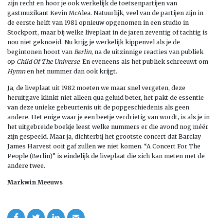
zijn recht en hoor je ook werkelijk de toetsenpartijen van
gastmuzikant Kevin McAlea. Natuurlijk, veel van de partijen zijn in
de eerste helft van 1981 opnieuw opgenomen in een studio in
Stockport, maar bij welke liveplaat in de jaren zeventig of tachtig is
nou niet geknoeid. Nu krijg je werkelijk kippenvel als je de
begintonen hoort van
Berlin
, na de uitzinnige reacties van publiek
op
Child Of The Universe
. En eveneens als het publiek schreeuwt om
Hymn
en het nummer dan ook krijgt.
Ja, de liveplaat uit 1982 moeten we maar snel vergeten, deze
heruitgave klinkt niet alleen qua geluid beter, het pakt de essentie
van deze unieke gebeurtenis uit de popgeschiedenis als geen
andere. Het enige waar je een beetje verdrietig van wordt, is als je in
het uitgebreide boekje leest welke nummers er die avond nog méér
zijn gespeeld. Maar ja, dichterbij het grootste concert dat Barclay
James Harvest ooit gaf zullen we niet komen. “A Concert For The
People (Berlin)” is eindelijk de liveplaat die zich kan meten met de
andere twee.
Markwin Meeuws