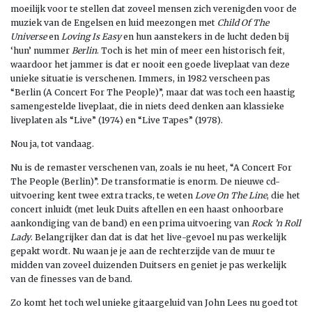
moeilijk voor te stellen dat zoveel mensen zich verenigden voor de
muziek van de Engelsen en luid meezongen met
Child Of The
Universe
en
Loving Is Easy
en hun aanstekers in de lucht deden bij
‘hun’ nummer
Berlin
. Toch is het min of meer een historisch feit,
waardoor het jammer is dat er nooit een goede liveplaat van deze
unieke situatie is verschenen. Immers, in 1982 verscheen pas
“Berlin (A Concert For The People)”, maar dat was toch een haastig
samengestelde liveplaat, die in niets deed denken aan klassieke
liveplaten als “Live” (1974) en “Live Tapes” (1978).
Nou ja, tot vandaag.
Nu is de remaster verschenen van, zoals ie nu heet, “A Concert For
The People (Berlin)”. De transformatie is enorm. De nieuwe cd-
uitvoering kent twee extra tracks, te weten
Love On The Line
, die het
concert inluidt (met leuk Duits aftellen en een haast onhoorbare
aankondiging van de band) en een prima uitvoering van
Rock ’n Roll
Lady
. Belangrijker dan dat is dat het live-gevoel nu pas werkelijk
gepakt wordt. Nu waan je je aan de rechterzijde van de muur te
midden van zoveel duizenden Duitsers en geniet je pas werkelijk
van de finesses van de band.
Zo komt het toch wel unieke gitaargeluid van John Lees nu goed tot