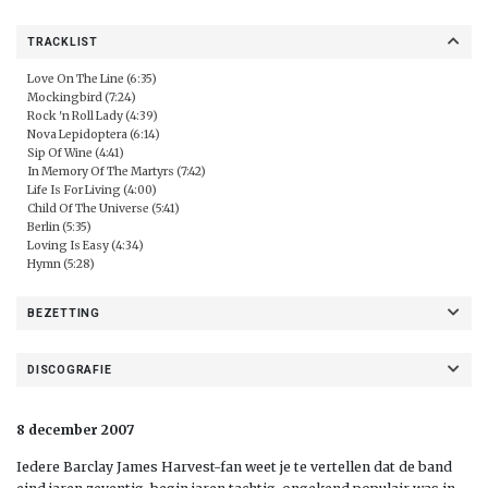
TRACKLIST
Love On The Line (6:35)
Mockingbird (7:24)
Rock 'n Roll Lady (4:39)
Nova Lepidoptera (6:14)
Sip Of Wine (4:41)
In Memory Of The Martyrs (7:42)
Life Is For Living (4:00)
Child Of The Universe (5:41)
Berlin (5:35)
Loving Is Easy (4:34)
Hymn (5:28)
BEZETTING
DISCOGRAFIE
8 december 2007
Iedere Barclay James Harvest-fan weet je te vertellen dat de band