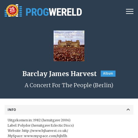
Barclay James Harvest
Album
A Concert For The People (Berlin)
INFO
Uitgekomen in: 1982 (heruitgave 2006)
Label: Polydor (heruitgave
Eclectic Discs
)
Website:
http://www.bjharvest.co.uk/
MySpace:
www.myspace.com/bjhflh