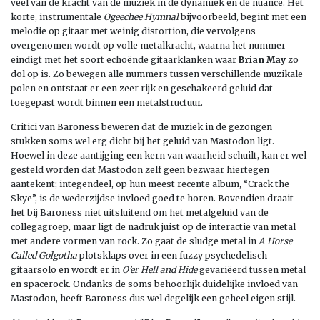
veel van de kracht van de muziek in de dynamiek en de nuance. Het
korte, instrumentale
Ogeechee Hymnal
bijvoorbeeld, begint met een
melodie op gitaar met weinig distortion, die vervolgens
overgenomen wordt op volle metalkracht, waarna het nummer
eindigt met het soort echoënde gitaarklanken waar
Brian May
zo
dol op is. Zo bewegen alle nummers tussen verschillende muzikale
polen en ontstaat er een zeer rijk en geschakeerd geluid dat
toegepast wordt binnen een metalstructuur.
Critici van Baroness beweren dat de muziek in de gezongen
stukken soms wel erg dicht bij het geluid van Mastodon ligt.
Hoewel in deze aantijging een kern van waarheid schuilt, kan er wel
gesteld worden dat Mastodon zelf geen bezwaar hiertegen
aantekent; integendeel, op hun meest recente album, “Crack the
Skye”, is de wederzijdse invloed goed te horen. Bovendien draait
het bij Baroness niet uitsluitend om het metalgeluid van de
collegagroep, maar ligt de nadruk juist op de interactie van metal
met andere vormen van rock. Zo gaat de sludge metal in
A Horse
Called Golgotha
plotsklaps over in een fuzzy psychedelisch
gitaarsolo en wordt er in
O’er Hell and Hide
gevariëerd tussen metal
en spacerock. Ondanks de soms behoorlijk duidelijke invloed van
Mastodon, heeft Baroness dus wel degelijk een geheel eigen stijl.