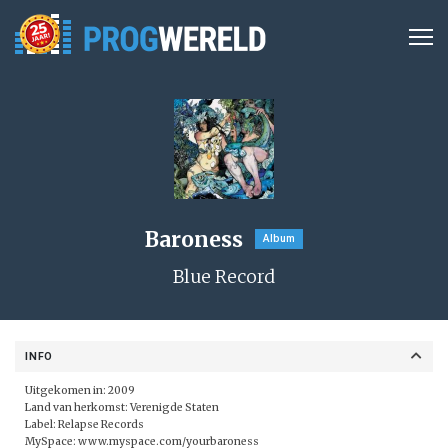
Baroness
Album
Blue Record
INFO
Uitgekomen in: 2009
Land van herkomst: Verenigde Staten
Label:
Relapse Records
MySpace:
www.myspace.com/yourbaroness