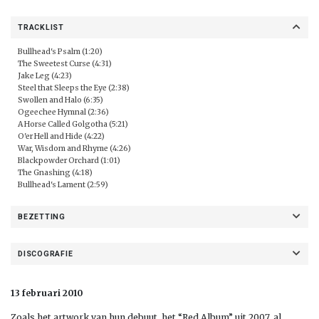
TRACKLIST
Bullhead's Psalm (1:20)
The Sweetest Curse (4:31)
Jake Leg (4:23)
Steel that Sleeps the Eye (2:38)
Swollen and Halo (6:35)
Ogeechee Hymnal (2:36)
A Horse Called Golgotha (5:21)
O'er Hell and Hide (4:22)
War, Wisdom and Rhyme (4:26)
Blackpowder Orchard (1:01)
The Gnashing (4:18)
Bullhead's Lament (2:59)
BEZETTING
DISCOGRAFIE
13 februari 2010
Zoals het artwork van hun debuut, het “Red Album” uit 2007, al