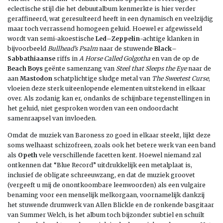
eclectische stijl die het debuutalbum kenmerkte is hier verder
geraffineerd, wat geresulteerd heeft in een dynamisch en veelzijdig
maar toch verrassend homogeen geluid. Hoewel er afgewisseld
wordt van semi-akoestische
Led
–
Zeppelin
-achtige klanken in
bijvoorbeeld
Bullhead’s Psalm
naar de stuwende
Black
–
Sabbathiaanse
riffs in
A Horse Called Golgotha
en van de op de
Beach Boys
geënte samenzang van
Steel that Sleeps the Eye
naar de
aan
Mastodon
schatplichtige sludge metal van
The Sweetest Curse
,
vloeien deze sterk uiteenlopende elementen uitstekend in elkaar
over. Als zodanig kan er, ondanks de schijnbare tegenstellingen in
het geluid, niet gesproken worden van een ondoordacht
samenraapsel van invloeden.
Omdat de muziek van Baroness zo goed in elkaar steekt, lijkt deze
soms welhaast schizofreen, zoals ook het betere werk van een band
als
Opeth
vele verschillende facetten kent. Hoewel niemand zal
ontkennen dat “Blue Record” uitdrukkelijk een metalplaat is,
inclusief de obligate schreeuwzang, en dat de muziek groovet
(vergeeft u mij de onontkoombare leenwoorden) als een vulgaire
benaming voor een menselijk melkorgaan, voornamelijk dankzij
het stuwende drumwerk van Allen Blickle en de ronkende basgitaar
van Summer Welch, is het album toch bijzonder subtiel en schuilt