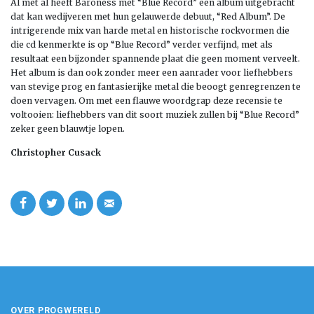
Al met al heeft Baroness met “Blue Record” een album uitgebracht
dat kan wedijveren met hun gelauwerde debuut, “Red Album”. De
intrigerende mix van harde metal en historische rockvormen die
die cd kenmerkte is op “Blue Record” verder verfijnd, met als
resultaat een bijzonder spannende plaat die geen moment verveelt.
Het album is dan ook zonder meer een aanrader voor liefhebbers
van stevige prog en fantasierijke metal die beoogt genregrenzen te
doen vervagen. Om met een flauwe woordgrap deze recensie te
voltooien: liefhebbers van dit soort muziek zullen bij “Blue Record”
zeker geen blauwtje lopen.
Christopher Cusack
OVER PROGWERELD