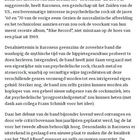
suggereerde, heeft Baroness, een gezelschap uit het Zuiden van de
V.S., een bovenmatige interesse in psychedelische rock uit de jaren
’60 en ’70 van de vorige eeuw. Gezien de surrealistische afbeelding
en het technicolour aanzien ervan zou ook de voorkant van hun
meest recente album, “Blue Record”, niet misstaan op de hoes van
een plaat uit 1969.
Desalniettemin is Baroness geenszins de zoveelste band die
wanhopig de mythische tijd van de hippietegencultuur probeert te
doen herleven. Integendeel, de band heeft juist faam vergaard met
een eigentijdse mix van psychedelische rock, thrash metal en
stonerrock, waarbij op vernuftige wijze ingrediënten uit deze
verschillende genres vermengd worden tot een intrigerend eigen
geluid. Sterker nog, de band zou zelfs gezien kunnen worden als
koploper van een geheel nieuw subgenre van de rockmuziek, iets
dat psychedelische ‘progpostsludgemetal’ zou kunnen heten (met
dank aan collega Frans Schmidt voor het idee).
Daar het debuut van de band bijzonder lovend werd ontvangen en
door vele critici bovenaan hun jaarlijsten geplaatst werd, lag de lat
voor het tweede album behoorlijk hoog. Desondanks is Baroness er
uitstekend in geslaagd een nieuwe plaat te maken die de kwaliteit
van het “Red Album” evenaart en zelfs op punten overstijgt. De