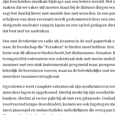
zijn bescheiden muzikale bijdrage aan een betere wereld. Met zi
maken dat we vaker stil moeten staan bij de (kleine) dingen wa
zegt het daarbij liever met muziek dan met woorden. In een per
schrijven van deze recensie) wordt gedomineerd door een zwa
dreigende nucleaire ramp in Japan en een op hol geslagen dwa
dat best stof tot nadenken.
Dus met de televisie en radio uit, kranten in de oud-papierbak e
naar de boodschap die “Forsaken” te bieden moet hebben. Een 
beste wat dit album te bieden heeft, het titelnummer
Forsaken
. 
tromgeroffel ontvouwen een orkestraal stuk met mooie melodieë
nummer met een stuk instrumentale progmetal waar pompende b
letterlijk de boventoon voeren, waarna de betrekkelijke rust w
meerdere nummers terugkomt.
Ogrodowicz weet complete orkesten uit zijn synthesizers te to
meerdere lagen is opgebouwd. Hierbij steekt hij zijn voorliefde
banken. Slechts af en toe pakt hij uit met een gitaarsolo. Ondan
voortvarend tempo doordendert, komen we ook ingetogen st
mooi pianospel en melancholieke melodielijnen die overgaan i