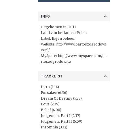
INFO
Uitgekomen in: 2011
Land van herkomst: Polen
Label:
Eigen beheer
Website:
http://www.bartoszogrodowi
cz.pl/
MySpace:
http://www.myspace.com/ba
rtoszogrodowicz
TRACKLIST
Intro (1:14)
Forsaken (6:36)
Dream Of Destiny (5:37)
Love (7:29)
Belief (4:00)
Judgement Part I (2:37)
Judgement Part II (6:59)
Insomnia (3:32)