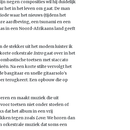
jn negen composities wil hij duidelijk
ar het in het leven om gaat. De man
iode waar het nieuws (tijdens het
re aardbeving, een tsunami en een
as in een Noord-Afrikaans land geeft
n de stekker uit het modem luister ik
korte orkestrale
Intro
gaat over in het
Bombastische toetsen met staccato
n. Na een korte stilte vervolgt het
asgitaar en snelle gitaarsolo’s
eer terugkeert. Een opbouw die op
veren en maakt muziek die uit
 voor toetsen niet onder stoelen of
ks dat het album in een vrij
ukken tegen zoals
Love.
We horen dan
n orkestrale muziek dat soms een