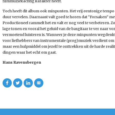
filmmuziekachtig karakter heeft.
Toch heeft dit album ook minpunten. Het vrij eentonige tempo
duur vervelen. Daarnaast valt goed te horen dat “Forsaken” me
Productioneel rammelt het en valt er nog veel te verbeteren. Z
lage tonen en vooral het geluid van de basgitaar te ver naar v
vermoeiend luisteren is. Wanneer je deze minpunten wegdenkt
voor liefhebbers van instrumentale (prog)muziek verdient om be
maar een hulpmiddel om jezelf te onttrekken uit de harde realit
dingen waar het echt om gaat.
Hans Ravensbergen