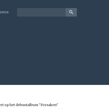
search
EREN
ert op het debuutalbum “Forsaken”