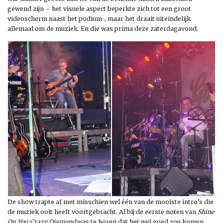
gewend zijn – het visuele aspect beperkte zich tot een groot
videoscherm naast het podium-, maar het draait uiteindelijk
allemaal om de muziek. En die was prima deze zaterdagavond.
De show trapte af met misschien wel één van de mooiste intro’s die
de muziek ooit heeft voortgebracht. Al bij de eerste noten van
Shine
On You Crazy Diamond
was te horen dat het wel goed zou komen