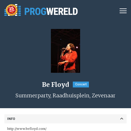
Be Floyd
Concert
Summerparty, Raadhuisplein, Zevenaar
INFO
http://www.befloyd.com/