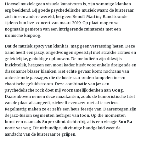
Hoewel muziek geen visuele kunstvorm is, zijn sommige klanken
erg beeldend. Bij goede psychedelische muziek waant de luisteraar
zich in een andere wereld, hetgeen Benoït Martiny Band toonde
tijdens hun live-concert van maart 2019. Op plaat mogen we
nogmaals genieten van een intrigerende ruimtereis met een
ironische knipoog.
Dat de muziek spacy van klank is, mag geen verrassing heten. Deze
band heeft een jazzy, ongedwongen speelstijl met strakke ritmes en
geleidelijke, geduldige opbouwen. De melodieën zijn dikwijls
inzichtelijk, hetgeen een mooi kader biedt voor enkele dreigende en
dissonante blazer klanken. Het echte gevaar komt nochtans van
onbestemde passages die de luisteraar onderdompelen in een
chaotische geluidstroom. Deze combinatie van jazz en
psychedelische rock doet mij voornamelijk denken aan
Gong.
Daarenboven nemen deze muzikanten, zoals de humoristische titel
van de plaat al aangeeft, zichzelf evenzeer niet al te serieus.
Regelmatig maken ze er zelfs een heus feestje van. Daarentegen zijn
de jazz-fusion segmenten heftiger van toon. Op die momenten
komt een naam als
Supersilent
dichterbij
,
al is een vleugje
Sun Ra
nooit ver weg. Dit uitbundige, uitzinnige bandgeluid weet de
aandacht van de luisteraar te grijpen.