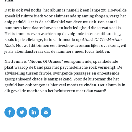
staat.
Dat is ook wel nodig, het album is namelijk een lange zit. Hoewel de
speeltijd ruimte biedt voor sluimerende spanningsbogen, vergt het
enig geduld. Het is de achilleshiel van deze muziek. Een aantal
nummers kent daarenboven een luchtledigheid die ietwat saai is.
Het is immers even wachten op de volgende intense uitbarsting,
zoals bij de ellelange, futloze drumsolo op
Attack Of The Martian
Nazis
. Hoewel dit binnen een liveshow avontuurlijker overkomt, wil
je als albumluisteraar dat de nummers meer focus hebben.
Niettemin is “Moons Of Uranus” een spannende, sprankelende
plaat waarop de band jazz met psychedelische rock vermengt. De
afwisseling tussen frivole, swingende passages en onbestemde
georganiseerd chaos is aansprekend. Voor de luisteraar die het
geduld kan opbrengen is hier veel moois te vinden. Het album is in
elk geval de moeite van het beluisteren meer dan waard!