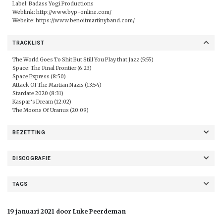
Label: Badass Yogi Productions
Weblink:
http://www.byp-online.com/
Website:
https://www.benoitmartinyband.com/
TRACKLIST
The World Goes To Shit But Still You Play that Jazz (5:55)
Space: The Final Frontier (6:23)
Space Express (8:50)
Attack Of The Martian Nazis (13:54)
Stardate 2020 (8:31)
Kaspar’s Dream (12:02)
The Moons Of Uranus (20:09)
BEZETTING
DISCOGRAFIE
TAGS
19 januari 2021 door Luke Peerdeman