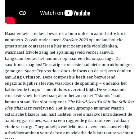
Naast enkele epieken, bevat dit album ook een aantal toffe korte
nummers. Zo valt onder meer
Stardate 2020
op
.
melancholieke
gitaartonen contrasteren hier met zoemende vioolklanken,
waarnaast frivole zang het spanningsveld verder aanvult.
Langzaam bouwt het nummer op naar een fusionpassage. De
saxofonist mag los! De statige conclusie had niettemin uitbundiger
gemogen.
Space Express
doet door de focus op de strijkers denken
aan
King Crimson.
Deze compositie heeft een bezwerend,
engszins luguber sfeertje, waardoor de spanning – ondanks het
kabbelende tempo – moeiteloos overeind blijft. De verlossende
conclusie voelt herkenbaar; alsof het zo op het “Islands” had
kunnen staan. Tot slot is opener
The
World Goes To Shit But Still You
Play That Jazz
verslavend. Het is een uptempo nummer waarin
extatische blazers hun hart luchten. Heel smaakvol introduceert de
band reggaeritmes, waarna een raggende gitaarsolo een voldaan
einde verzorgt. Toegankelijk wellicht, maar eveneens aanstekelijk.
Arbeidsvitaminen voor de brok muziek die de luisteraar te wachten