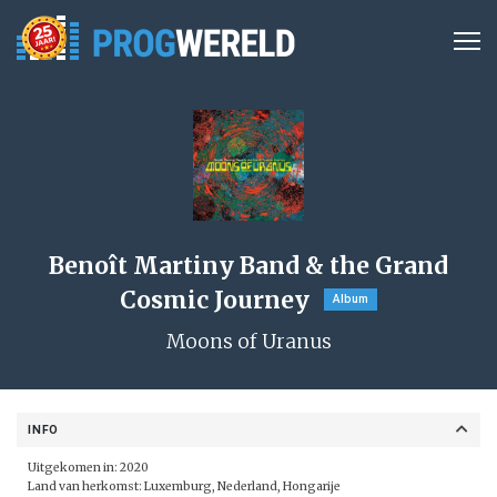
Benoît Martiny Band & the Grand
Cosmic Journey
Album
Moons of Uranus
INFO
Uitgekomen in: 2020
Land van herkomst: Luxemburg, Nederland, Hongarije