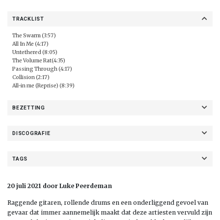
TRACKLIST
The Swarm (3:57)
All In Me (4:17)
Untethered (8:05)
The Volume Rat(4:35)
Passing Through (4:17)
Collision (2:17)
All-in me (Reprise) (8:39)
BEZETTING
DISCOGRAFIE
TAGS
20 juli 2021 door Luke Peerdeman
Raggende gitaren, rollende drums en een onderliggend gevoel van
gevaar dat immer aannemelijk maakt dat deze artiesten vervuld zijn