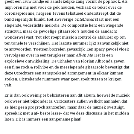
geeft een rauw randje en aanstekelijke zang vormt de pophook. Als
mijn oren mij niet voor de gek houden, verhaalt de tekst over de
coronaepidemie, hetgeen tevens tekstueel onderstreept dat de
band eigentijds klinkt. Het zweverige
Untethered
start met een
slepende, vederlichte melodie. De compositie kent een wiegende
structuur, maar de gevoelige gitaarsolo’s houden de aandacht
wonderwel vast. Tot slot roept mission control de afsluiter op om
ten tonele te verschijnen. Het laatste nummer lijkt aanvankelijk niet
te antwoorden. Toetsen borrelen gevaarlijk. Een spacy gevoel vloeit
vervolgens over in een terugkeer naar
All-In Me
. Het is een
explosieve ontwikkeling. De uithalen van Florian Albronda geven
een fijne rock & rollvibe en de meeslepende gitaarsolo bevestigt dat
deze Utrechters een aansprekend arrangement in elkaar kunnen
steken. Uitstekende nummers waar geen spelt tussen te krijgen
valt.
Er is dan ook weinig te bekristeren aan dit album, hoewel de muziek
ook weer niet bijzonder is. Criticasters zullen wellicht aanhalen dat
ze hier geen progrock aantreffen, maar daar de muziek overtuigt,
spreek ik met u af- beste lezer- dat we deze discussie in het midden
laten. Dit is immers een aangename plaat!