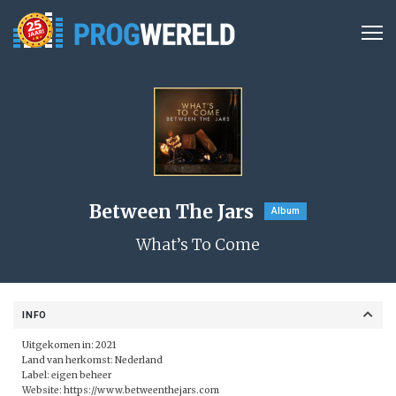
Between The Jars
Album
What’s To Come
INFO
Uitgekomen in: 2021
Land van herkomst: Nederland
Label: eigen beheer
Website:
https://www.betweenthejars.com