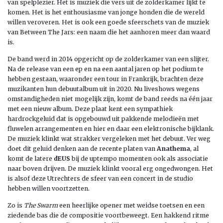
van spelplezier. Het is muziek die vers uit de zolderkamer lijkt te
komen. Het is het enthousiasme van jonge honden die de wereld
willen veroveren. Het is ook een goede sfeerschets van de muziek
van Between The Jars: een naam die het aanhoren meer dan waard
is.
De band werd in 2014 opgericht op de zolderkamer van een slijter.
Na de release van een ep en na een aantal jaren op het podium te
hebben gestaan, waaronder een tour in Frankrijk, brachten deze
muzikanten hun debuutalbum uit in 2020. Nu liveshows wegens
omstandigheden niet mogelijk zijn, komt de band reeds na één jaar
met een nieuw album. Deze plaat kent een sympathiek
hardrockgeluid dat is opgebouwd uit pakkende melodieën met
fluwelen arrangementen en hier en daar een elektronische bijklank.
De muziek klinkt wat strakker vergeleken met het debuut. Ver weg
doet dit geluid denken aan de recente platen van
Anathema
, al
komt de latere
dEUS
bij de uptempo momenten ook als associatie
naar boven drijven. De muziek klinkt vooral erg ongedwongen. Het
is alsof deze Utrechters de sfeer van een concert in de studio
hebben willen voortzetten.
Zo is
The Swarm
een heerlijke opener met weidse toetsen en een
ziedende bas die de compositie voortbeweegt. Een hakkend ritme