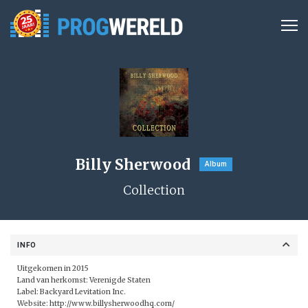
Billy Sherwood
Album
Collection
INFO
Uitgekomen in 2015
Land van herkomst: Verenigde Staten
Label: Backyard Levitation Inc.
Website:
http://www.billysherwoodhq.com/