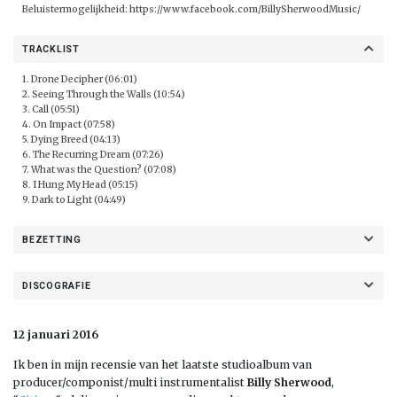
Beluistermogelijkheid:
https://www.facebook.com/BillySherwoodMusic/
TRACKLIST
1. Drone Decipher (06:01)
2. Seeing Through the Walls (10:54)
3. Call (05:51)
4. On Impact (07:58)
5. Dying Breed (04:13)
6. The Recurring Dream (07:26)
7. What was the Question? (07:08)
8. I Hung My Head (05:15)
9. Dark to Light (04:49)
BEZETTING
DISCOGRAFIE
12 januari 2016
Ik ben in mijn recensie van het laatste studioalbum van
producer/componist/multi instrumentalist
Billy Sherwood
,