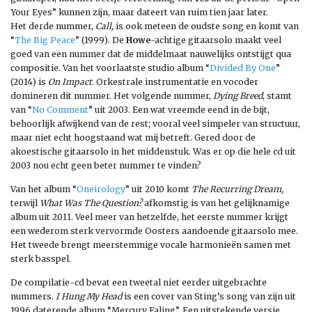
Your Eyes” kunnen zijn, maar dateert van ruim tien jaar later.
Het derde nummer,
Call,
is ook meteen de oudste song en komt van
“
The Big Peace
” (1999). De
Howe
-achtige gitaarsolo maakt veel
goed van een nummer dat de middelmaat nauwelijks ontstijgt qua
compositie. Van het voorlaatste studio album “
Divided By One
”
(2014) is
On Impact
. Orkestrale instrumentatie en vocoder
domineren dit nummer. Het volgende nummer,
Dying Breed
, stamt
van “
No Comment
” uit 2003. Een wat vreemde eend in de bijt,
behoorlijk afwijkend van de rest; vooral veel simpeler van structuur,
maar niet echt hoogstaand wat mij betreft. Gered door de
akoestische gitaarsolo in het middenstuk. Was er op die hele cd uit
2003 nou echt geen beter nummer te vinden?
Van het album “
Oneirology
” uit 2010 komt
The Recurring Dream,
terwijl
What Was The Question?
afkomstig is van het gelijknamige
album uit 2011. Veel meer van hetzelfde, het eerste nummer krijgt
een wederom sterk vervormde Oosters aandoende gitaarsolo mee.
Het tweede brengt meerstemmige vocale harmonieën samen met
sterk basspel.
De compilatie-cd bevat een tweetal niet eerder uitgebrachte
nummers.
I Hung My Head
is een cover van Sting’s song van zijn uit
1996 daterende album “Mercury Faling”. Een uitstekende versie