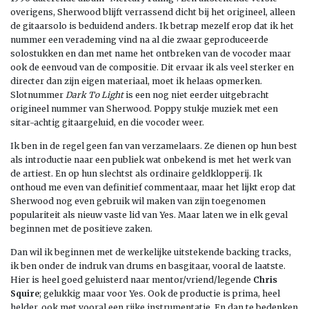
overigens, Sherwood blijft verrassend dicht bij het origineel, alleen
de gitaarsolo is beduidend anders. Ik betrap mezelf erop dat ik het
nummer een verademing vind na al die zwaar geproduceerde
solostukken en dan met name het ontbreken van de vocoder maar
ook de eenvoud van de compositie. Dit ervaar ik als veel sterker en
directer dan zijn eigen materiaal, moet ik helaas opmerken.
Slotnummer
Dark To Light
is een nog niet eerder uitgebracht
origineel nummer van Sherwood. Poppy stukje muziek met een
sitar-achtig gitaargeluid, en die vocoder weer.
Ik ben in de regel geen fan van verzamelaars. Ze dienen op hun best
als introductie naar een publiek wat onbekend is met het werk van
de artiest. En op hun slechtst als ordinaire geldklopperij. Ik
onthoud me even van definitief commentaar, maar het lijkt erop dat
Sherwood nog even gebruik wil maken van zijn toegenomen
populariteit als nieuw vaste lid van Yes. Maar laten we in elk geval
beginnen met de positieve zaken.
Dan wil ik beginnen met de werkelijke uitstekende backing tracks,
ik ben onder de indruk van drums en basgitaar, vooral de laatste.
Hier is heel goed geluisterd naar mentor/vriend/legende
Chris
Squire
; gelukkig maar voor Yes. Ook de productie is prima, heel
helder, ook met vooral een rijke instrumentatie. En dan te bedenken