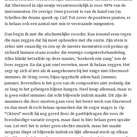
dat Sherwood in zijn eentje verantwoordelijk is voor 98% van de
instrumenten. De overige twee procent is van de hand van Jay
Schellen die drums speelt op
Call
. Tot zover de positieve punten, er
is helaas ook een aantal niet mis te verstaande minpunten.
Dan begin ik met die afschuwelijke vocoder. Kan iemand eens tegen
die man zeggen dat hij moet ophouden met die onzin. Zijn stem is
zeker niet onaardig en zou op de meeste momenten ook prima op
zichzelf kunnen staan zonder die eeuwige computerbehandeling.
Alles klinkt hetzelfde op deze manier, ‘koekoek ene zang’ zou de
boer zeggen. En dat gaat snel vervelen, moet ik helaas zeggen. Het
zegt op zich al iets als ik aangekomen bij het enige niet-Sherwood
nummer, de Sting cover, bijna opgelucht adem haal. Jammer,
jammer. Bovendien is het gros van de composities niet zodanig dat
ze lang in het geheugen blijven hangen. Heel knap allemaal, maar er
is geen enkel nummer dat echt blijvende indruk maakt. Dit zijn de
nummers die door moeten gaan voor het beste werk van Sherwood
en dan moet ik toch helaas opmerken dat de oogst mager is. Op
“Citizen” wordt hij nog gered door de gastbijdragen die voor de
broodnodige variatie zorgen, maar daar is hier helaas geen sprake
van. Let wel: het is zeker geen slechte muziek, maar het maakt
nergens diepe of blijvende indruk en lijkt allemaal sterk op elkaar.