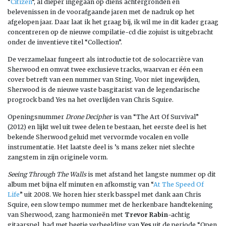
“
Citizen
“, al dieper ingegaan op diens achtergronden en
belevenissen in de voorafgaande jaren met de nadruk op het
afgelopen jaar. Daar laat ik het graag bij, ik wil me in dit kader graag
concentreren op de nieuwe compilatie-cd die zojuist is uitgebracht
onder de inventieve titel “Collection”.
De verzamelaar fungeert als introductie tot de solocarrière van
Sherwood en omvat twee exclusieve tracks, waarvan er één een
cover betreft van een nummer van Sting. Voor niet ingewijden,
Sherwood is de nieuwe vaste basgitarist van de legendarische
progrock band Yes na het overlijden van Chris Squire.
Openingsnummer
Drone Decipher
is van “The Art Of Survival”
(2012) en lijkt wel uit twee delen te bestaan, het eerste deel is het
bekende Sherwood geluid met vervormde vocalen en volle
instrumentatie. Het laatste deel is ’s mans zeker niet slechte
zangstem in zijn originele vorm.
Seeing Through The Walls
is met afstand het langste nummer op dit
album met bijna elf minuten en afkomstig van “
At The Speed Of
Life
” uit 2008. We horen hier sterk basspel met dank aan Chris
Squire, een slow tempo nummer met de herkenbare handtekening
van Sherwood, zang harmonieën met
Trevor Rabin
-achtig
gitaarspel, had met beetje verbeelding van
Yes
uit de periode “Open