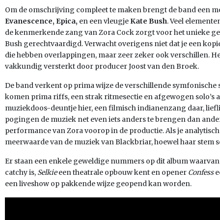
Om de omschrijving compleet te maken brengt de band een m
Evanescence,
Epica,
en een vleugje
Kate Bush
. Veel elemente
de kenmerkende zang van Zora Cock zorgt voor het unieke gelu
Bush gerechtvaardigd. Verwacht overigens niet dat je een kopie
die hebben overlappingen, maar zeer zeker ook verschillen. He
vakkundig versterkt door producer Joost van den Broek.
De band verkent op prima wijze de verschillende symfonische s
komen prima riffs, een strak ritmesectie en afgewogen solo’s a
muziekdoos-deuntje hier, een filmisch indianenzang daar, liefl
pogingen de muziek net even iets anders te brengen dan ander
performance van Zora voorop in de productie. Als je analytisch 
meerwaarde van de muziek van Blackbriar, hoewel haar stem s
Er staan een enkele geweldige nummers op dit album waarva
catchy is,
Selkie
een theatrale opbouw kent en opener
Confess
e
een liveshow op pakkende wijze geopend kan worden.