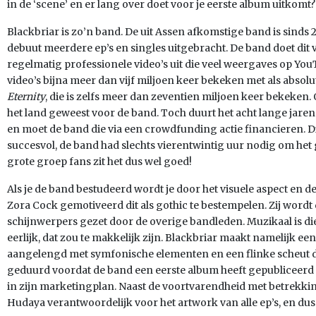
in de ‘scene’ en er lang over doet voor je eerste album uitkomt?
Blackbriar is zo’n band. De uit Assen afkomstige band is sinds 20
debuut meerdere ep’s en singles uitgebracht. De band doet dit
regelmatig professionele video’s uit die veel weergaves op Yo
video’s bijna meer dan vijf miljoen keer bekeken met als absolu
Eternity
, die is zelfs meer dan zeventien miljoen keer bekeken.
het land geweest voor de band. Toch duurt het acht lange jare
en moet de band die via een crowdfunding actie financieren. D
succesvol, de band had slechts vierentwintig uur nodig om het ge
grote groep fans zit het dus wel goed!
Als je de band bestudeerd wordt je door het visuele aspect en d
Zora Cock gemotiveerd dit als gothic te bestempelen. Zij wordt
schijnwerpers gezet door de overige bandleden. Muzikaal is die
eerlijk, dat zou te makkelijk zijn. Blackbriar maakt namelijk ee
aangelengd met symfonische elementen en een flinke scheut d
geduurd voordat de band een eerste album heeft gepubliceerd 
in zijn marketingplan. Naast de voortvarendheid met betrekking
Hudaya verantwoordelijk voor het artwork van alle ep’s, en dus