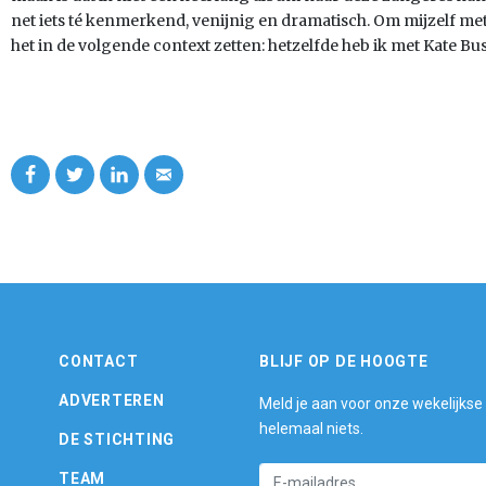
net iets té kenmerkend, venijnig en dramatisch. Om mijzelf met 
het in de volgende context zetten: hetzelfde heb ik met Kate Bu
CONTACT
BLIJF OP DE HOOGTE
ADVERTEREN
Meld je aan voor onze wekelijkse
helemaal niets.
DE STICHTING
TEAM