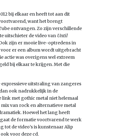
12 bij elkaar en heeft tot aan dit
 voortvarend, want het brengt
uTube ontvangen. Zo zijn verschillende
te uitschieter de video van
Until
 Ook zijn er mooie live-optredens in
n voor er een album wordt uitgebracht
ie actie was overigens wel extreem
ld bij elkaar te krijgen. Met die
e expressieve uitstraling van zangeres
 dan ook nadrukkelijk in de
 link met gothic metal niet helemaal
n mix van rock en alternatieve metal
ramatiek. Hoewel het lang heeft
gaat de formatie voortvarend te werk
 tot de video’s is kunstenaar Alip
 ook voor deze cd.