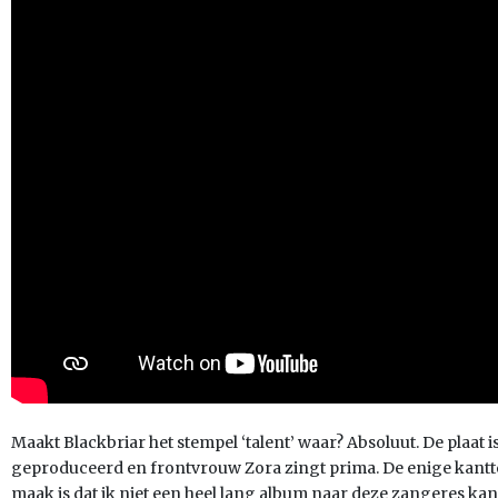
Maakt Blackbriar het stempel ‘talent’ waar? Absoluut. De plaat
geproduceerd en frontvrouw Zora zingt prima. De enige kanttek
maak is dat ik niet een heel lang album naar deze zangeres kan 