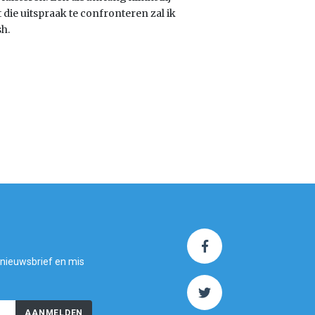
die uitspraak te confronteren zal ik
sh.
 nieuwsbrief en mis
AANMELDEN