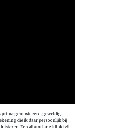
 is prima gemusiceerd, geweldig
ening die ik daar persoonlijk bij
luisteren. Een album lang klinkt zij