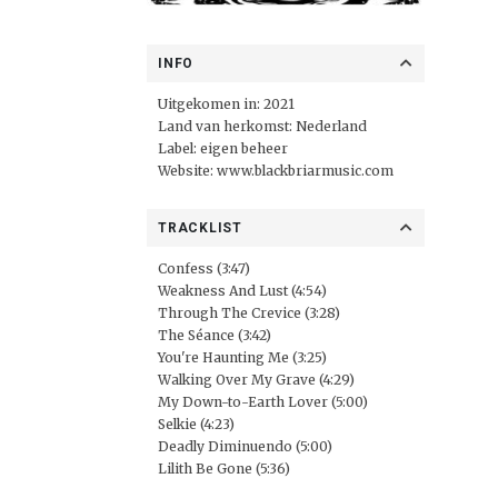
INFO
Uitgekomen in: 2021
Land van herkomst: Nederland
Label: eigen beheer
Website:
www.blackbriarmusic.com
TRACKLIST
Confess (3:47)
Weakness And Lust (4:54)
Through The Crevice (3:28)
The Séance (3:42)
You're Haunting Me (3:25)
Walking Over My Grave (4:29)
My Down-to-Earth Lover (5:00)
Selkie (4:23)
Deadly Diminuendo (5:00)
Lilith Be Gone (5:36)