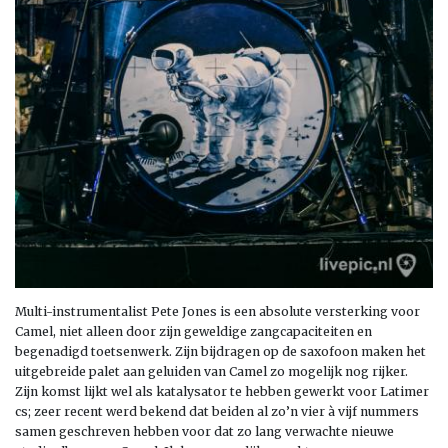
Multi-instrumentalist Pete Jones is een absolute versterking voor
Camel, niet alleen door zijn geweldige zangcapaciteiten en
begenadigd toetsenwerk. Zijn bijdragen op de saxofoon maken het
uitgebreide palet aan geluiden van Camel zo mogelijk nog rijker.
Zijn komst lijkt wel als katalysator te hebben gewerkt voor Latimer
cs; zeer recent werd bekend dat beiden al zo’n vier à vijf nummers
samen geschreven hebben voor dat zo lang verwachte nieuwe