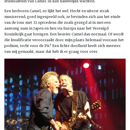
studioalbum van Camel. Ik kan nauwelijks wachten.
Een herboren Camel, zo lijkt het wel. Hecht en uiterst strak
musicerend, goed ingespeeld ook, ze bevinden zich aan het einde
van de tour met 32 optredens die zoals gezegd al in mei een
aanvang nam in Japen en hen via Europa naar het Verenigd
Koninkrijk gaat brengen. Een heavier Camel dan normaal. Of wordt
die kwalificatie veroorzaakt door mijn plaats helemaal vooraan het
podium, recht voor de PA? Een lichte doofheid heeft zich meester
van mij gemaakt, maar dat heb ik er graag voor over.