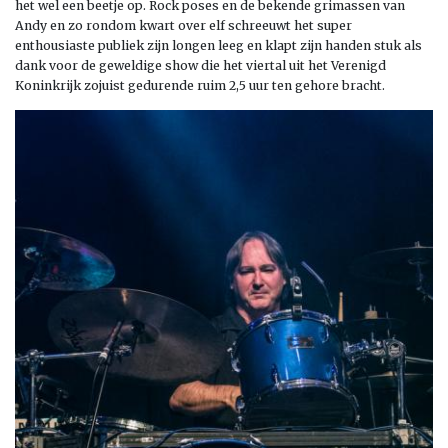
het wel een beetje op. Rock poses en de bekende grimassen van
Andy en zo rondom kwart over elf schreeuwt het super
enthousiaste publiek zijn longen leeg en klapt zijn handen stuk als
dank voor de geweldige show die het viertal uit het Verenigd
Koninkrijk zojuist gedurende ruim 2,5 uur ten gehore bracht.