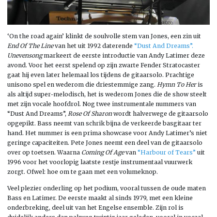
‘On the road again’ klinkt de soulvolle stem van Jones, een zin uit
End Of The Line
van het uit 1992 daterende
“Dust And Dreams”.
Unevensong
markeert de eerste introductie van Andy Latimer deze
avond. Voor het eerst spelend op zijn zwarte Fender Stratocaster
gaat hij even later helemaal los tijdens de gitaarsolo. Prachtige
unisono spel en wederom die driestemmige zang.
Hymn To Her
is
als altijd super-melodisch, het is wederom Jones die de show steelt
met zijn vocale hoofdrol. Nog twee instrumentale nummers van
“Dust And Dreams”,
Rose Of Sharon
wordt halverwege de gitaarsolo
opgepikt. Bass neemt van schrik bijna de verkeerde basgitaar ter
hand. Het nummer is een prima showcase voor Andy Latimer’s niet
geringe capaciteiten. Pete Jones neemt een deel van de gitaarsolo
over op toetsen. Waarna
Coming Of Age
van
“Harbour of Tears”
uit
1996 voor het voorlopig laatste restje instrumentaal vuurwerk
zorgt. Ofwel: hoe om te gaan met een volumeknop.
Veel plezier onderling op het podium, vooral tussen de oude maten
Bass en Latimer. De eerste maakt al sinds 1979, met een kleine
onderbreking, deel uit van het Engelse ensemble. Zijn rol is