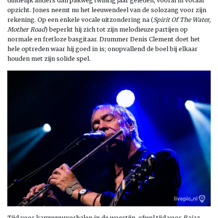
duidelijk anders dan pakweg twintig jaar geleden, vooral in vocaal
opzicht. Jones neemt nu het leeuwendeel van de solozang voor zijn
rekening. Op een enkele vocale uitzondering na (
Spirit Of The Water,
Mother Road
) beperkt hij zich tot zijn melodieuze partijen op
normale en fretloze basgitaar. Drummer Denis Clement doet het
hele optreden waar hij goed in is; onopvallend de boel bij elkaar
houden met zijn solide spel.
Tijd voor kampvuurverhalen in de woestijn, ofwel tijd voor
Rajaz
,