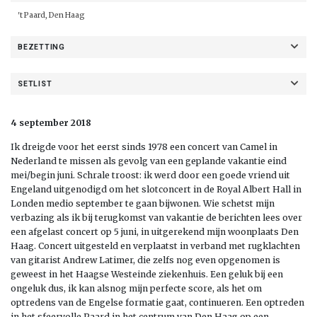
't Paard, Den Haag
BEZETTING
SETLIST
4 september 2018
Ik dreigde voor het eerst sinds 1978 een concert van Camel in
Nederland te missen als gevolg van een geplande vakantie eind
mei/begin juni. Schrale troost: ik werd door een goede vriend uit
Engeland uitgenodigd om het slotconcert in de Royal Albert Hall in
Londen medio september te gaan bijwonen. Wie schetst mijn
verbazing als ik bij terugkomst van vakantie de berichten lees over
een afgelast concert op 5 juni, in uitgerekend mijn woonplaats Den
Haag. Concert uitgesteld en verplaatst in verband met rugklachten
van gitarist Andrew Latimer, die zelfs nog even opgenomen is
geweest in het Haagse Westeinde ziekenhuis. Een geluk bij een
ongeluk dus, ik kan alsnog mijn perfecte score, als het om
optredens van de Engelse formatie gaat, continueren. Een optreden
in het sfeervolle Paard in het centrum van Den Haag op een