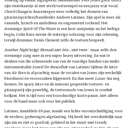
volledig op elkaar ingespeeld. Nieuwkomer Pete Jones geeft direct
zijn visitekaartje af met sterk toetsenspel en een jazzy scat vocal.
Chord Change
is daarentegen weer volledig het domein van
gitarist/oprichter/bandleider Andrew Latimer. Zijn spel is weer als
vanouds, lyrisch en melodieus en ongemeend rockend. Het
stemmige
Spirit Of The Water
is een kort rustpuntje na het heftige
begin, Colin Bass neemt de waterige solozang voor zijn rekening,
terwijl drummer Denis Clement zelfs de toetsen bespeelt.
Another Night
krijgt ditmaal niet één-, niet twee- maar zelfs drie
stemmige zang mee in een super heavy uitvoering. En wat te
denken van die scheurende sax van de vaardige handen van multi-
instrumentalist Jones! De dwarsfluit van Latimer tijdens de intro
van
Air Born
is al prachtig maar de vocalen van Jones zijn werkelijk
bloedmooi en veroorzaken kippenvel. En dan moet
Lunar Sea
nog
komen. De spacy intro en de unisono gespeelde toetsen- en
gitaarpartij zijn geweldig, de toetsensolo van Jones is ronduit
briljant. Het is tijd voor een broodnodige korte pauze, niet alleen
voor de band maar ook voor het publiek.
Latimer, inmiddels 69 jaar, maakt een lichte verontschuldiging voor
de eerdere, gedwongen afgelasting. Hij heeft het overduidelijk naar
zijn zin en ziet er goed uit, gekleed in het zwart met trendy