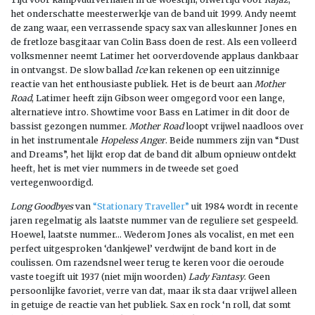
het onderschatte meesterwerkje van de band uit 1999. Andy neemt
de zang waar, een verrassende spacy sax van alleskunner Jones en
de fretloze basgitaar van Colin Bass doen de rest. Als een volleerd
volksmenner neemt Latimer het oorverdovende applaus dankbaar
in ontvangst. De slow ballad
Ice
kan rekenen op een uitzinnige
reactie van het enthousiaste publiek. Het is de beurt aan
Mother
Road
, Latimer heeft zijn Gibson weer omgegord voor een lange,
alternatieve intro. Showtime voor Bass en Latimer in dit door de
bassist gezongen nummer.
Mother Road
loopt vrijwel naadloos over
in het instrumentale
Hopeless Anger
. Beide nummers zijn van “Dust
and Dreams”, het lijkt erop dat de band dit album opnieuw ontdekt
heeft, het is met vier nummers in de tweede set goed
vertegenwoordigd.
Long Goodbyes
van
“Stationary Traveller”
uit 1984 wordt in recente
jaren regelmatig als laatste nummer van de reguliere set gespeeld.
Hoewel, laatste nummer… Wederom Jones als vocalist, en met een
perfect uitgesproken ‘dankjewel’ verdwijnt de band kort in de
coulissen. Om razendsnel weer terug te keren voor die oeroude
vaste toegift uit 1937 (niet mijn woorden)
Lady Fantasy
. Geen
persoonlijke favoriet, verre van dat, maar ik sta daar vrijwel alleen
in getuige de reactie van het publiek. Sax en rock ‘n roll, dat somt