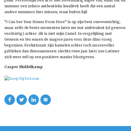
plaat. Persoonlijk ben ik er niet bovenmatig kapot van, maar dat dit
nummer een zekere authentieke kwaliteit heeft die een aantal
andere nummers hier missen, staat buiten kijf.
“I Can See Your House From Here” is op zijn best onevenwichtig,
maar zelfs de beste momenten laten me wat ambivalent (of gewoon
verdrietig) achter: dit is niet mijn Camel. In vergelijking met
Genesis en Yes waren de magere jaren voor deze dino vroeg
begonnen. Evolutionair zijn kamelen echter toch succesvoller
gebleken dan dinosaurussen: slechts twee jaar later zou Latimer
zich weer wél op een positieve manier blootgeven.
Casper Middelkamp