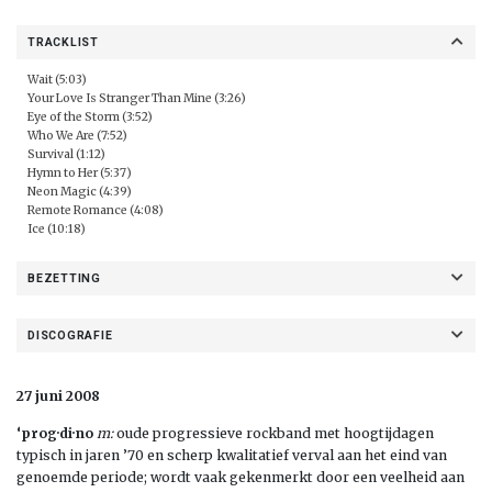
TRACKLIST
Wait (5:03)
Your Love Is Stranger Than Mine (3:26)
Eye of the Storm (3:52)
Who We Are (7:52)
Survival (1:12)
Hymn to Her (5:37)
Neon Magic (4:39)
Remote Romance (4:08)
Ice (10:18)
BEZETTING
DISCOGRAFIE
27 juni 2008
‘prog·di·no
m:
oude progressieve rockband met hoogtijdagen
typisch in jaren ’70 en scherp kwalitatief verval aan het eind van
genoemde periode; wordt vaak gekenmerkt door een veelheid aan