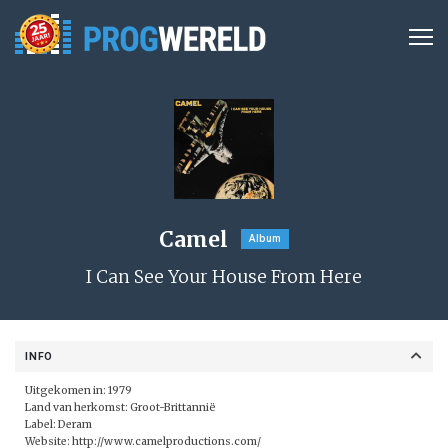
Camel
Album
I Can See Your House From Here
INFO
Uitgekomen in: 1979
Land van herkomst: Groot-Brittannië
Label: Deram
Website:
http://www.camelproductions.com/