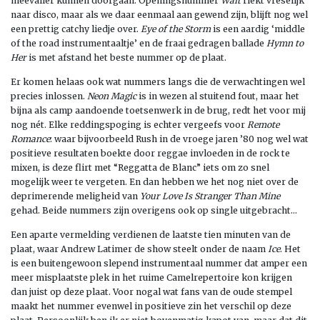
meevaller kunnen doorgaan. Openingsnummer
Wait
riekt vreselijk
naar disco, maar als we daar eenmaal aan gewend zijn, blijft nog wel
een prettig catchy liedje over.
Eye of the Storm
is een aardig ‘middle
of the road instrumentaaltje’ en de fraai gedragen ballade
Hymn to
Her
is met afstand het beste nummer op de plaat.
Er komen helaas ook wat nummers langs die de verwachtingen wel
precies inlossen.
Neon Magic
is in wezen al stuitend fout, maar het
bijna als camp aandoende toetsenwerk in de brug, redt het voor mij
nog nét. Elke reddingspoging is echter vergeefs voor
Remote
Romance
: waar bijvoorbeeld Rush in de vroege jaren ’80 nog wel wat
positieve resultaten boekte door reggae invloeden in de rock te
mixen, is deze flirt met “Reggatta de Blanc” iets om zo snel
mogelijk weer te vergeten. En dan hebben we het nog niet over de
deprimerende meligheid van
Your Love Is Stranger Than Mine
gehad. Beide nummers zijn overigens ook op single uitgebracht…
Een aparte vermelding verdienen de laatste tien minuten van de
plaat, waar Andrew Latimer de show steelt onder de naam
Ice
. Het
is een buitengewoon slepend instrumentaal nummer dat amper een
meer misplaatste plek in het ruime Camelrepertoire kon krijgen
dan juist op deze plaat. Voor nogal wat fans van de oude stempel
maakt het nummer evenwel in positieve zin het verschil op deze