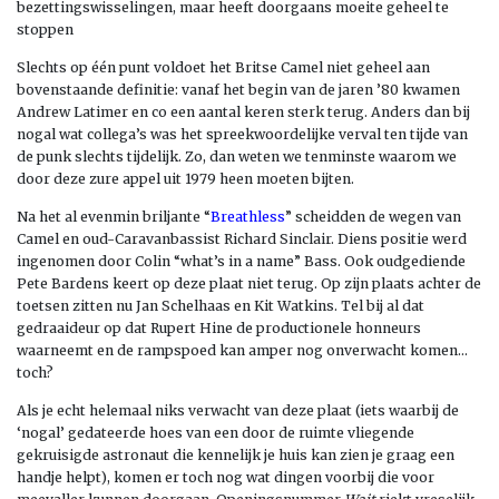
bezettingswisselingen, maar heeft doorgaans moeite geheel te
stoppen
Slechts op één punt voldoet het Britse Camel niet geheel aan
bovenstaande definitie: vanaf het begin van de jaren ’80 kwamen
Andrew Latimer en co een aantal keren sterk terug. Anders dan bij
nogal wat collega’s was het spreekwoordelijke verval ten tijde van
de punk slechts tijdelijk. Zo, dan weten we tenminste waarom we
door deze zure appel uit 1979 heen moeten bijten.
Na het al evenmin briljante “
Breathless
” scheidden de wegen van
Camel en oud-Caravanbassist Richard Sinclair. Diens positie werd
ingenomen door Colin “what’s in a name” Bass. Ook oudgediende
Pete Bardens keert op deze plaat niet terug. Op zijn plaats achter de
toetsen zitten nu Jan Schelhaas en Kit Watkins. Tel bij al dat
gedraaideur op dat Rupert Hine de productionele honneurs
waarneemt en de rampspoed kan amper nog onverwacht komen…
toch?
Als je echt helemaal niks verwacht van deze plaat (iets waarbij de
‘nogal’ gedateerde hoes van een door de ruimte vliegende
gekruisigde astronaut die kennelijk je huis kan zien je graag een
handje helpt), komen er toch nog wat dingen voorbij die voor