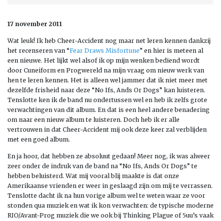
17 november 2011
Wat leuk! Ik heb Cheer-Accident nog maar net leren kennen dankzij
het recenseren van “
Fear Draws Misfortune
” en hier is meteen al
een nieuwe. Het lijkt wel alsof ik op mijn wenken bediend wordt
door Cuneiform en Progwereld na mijn vraag om nieuw werk van
hen te leren kennen. Het is alleen wel jammer dat ik niet meer met
dezelfde frisheid naar deze “No Ifs, Ands Or Dogs” kan luisteren.
Tenslotte ken ik de band nu ondertussen wel en heb ik zelfs grote
verwachtingen van dit album. En dat is een heel andere benadering
om naar een nieuw album te luisteren. Doch heb ik er alle
vertrouwen in dat Cheer-Accident mij ook deze keer zal verblijden
met een goed album.
En ja hoor, dat hebben ze absoluut gedaan! Meer nog, ik was alweer
zeer onder de indruk van de band na “No Ifs, Ands Or Dogs” te
hebben beluisterd. Wat mij vooral blij maakte is dat onze
Amerikaanse vrienden er weer in geslaagd zijn om mij te verrassen.
Tenslotte dacht ik na hun vorige album wel te weten waar ze voor
stonden qua muziek en wat ik kon verwachten: de typische moderne
RIO/Avant-Prog muziek die we ook bij Thinking Plague of 5uu’s vaak