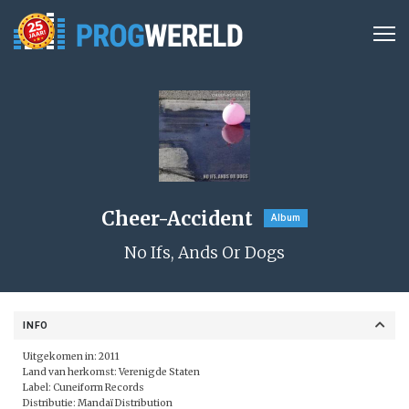
Cheer-Accident
Album
No Ifs, Ands Or Dogs
INFO
Uitgekomen in: 2011
Land van herkomst: Verenigde Staten
Label:
Cuneiform Records
Distributie:
Mandaï Distribution