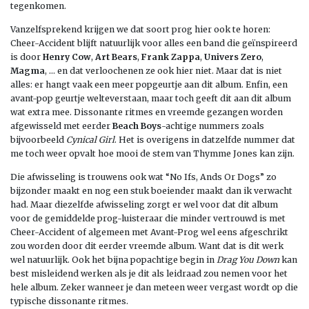
tegenkomen.
Vanzelfsprekend krijgen we dat soort prog hier ook te horen:
Cheer-Accident blijft natuurlijk voor alles een band die geïnspireerd
is door
Henry Cow
,
Art Bears
,
Frank Zappa
,
Univers Zero
,
Magma
, … en dat verloochenen ze ook hier niet. Maar dat is niet
alles: er hangt vaak een meer popgeurtje aan dit album. Enfin, een
avant-pop geurtje welteverstaan, maar toch geeft dit aan dit album
wat extra mee. Dissonante ritmes en vreemde gezangen worden
afgewisseld met eerder
Beach Boys
-achtige nummers zoals
bijvoorbeeld
Cynical Girl
. Het is overigens in datzelfde nummer dat
me toch weer opvalt hoe mooi de stem van Thymme Jones kan zijn.
Die afwisseling is trouwens ook wat “No Ifs, Ands Or Dogs” zo
bijzonder maakt en nog een stuk boeiender maakt dan ik verwacht
had. Maar diezelfde afwisseling zorgt er wel voor dat dit album
voor de gemiddelde prog-luisteraar die minder vertrouwd is met
Cheer-Accident of algemeen met Avant-Prog wel eens afgeschrikt
zou worden door dit eerder vreemde album. Want dat is dit werk
wel natuurlijk. Ook het bijna popachtige begin in
Drag You Down
kan
best misleidend werken als je dit als leidraad zou nemen voor het
hele album. Zeker wanneer je dan meteen weer vergast wordt op die
typische dissonante ritmes.