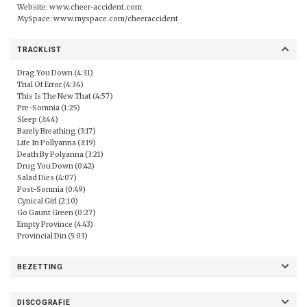
Website:
www.cheer-accident.com
MySpace:
www.myspace.com/cheeraccident
TRACKLIST
Drag You Down (4:31)
Trial Of Error (4:34)
This Is The New That (4:57)
Pre-Somnia (1:25)
Sleep (3:44)
Barely Breathing (3:17)
Life In Pollyanna (3:19)
Death By Polyanna (3:21)
Drug You Down (0:42)
Salad Dies (4:07)
Post-Somnia (0:49)
Cynical Girl (2:10)
Go Gaunt Green (0:27)
Empty Province (4:43)
Provincial Din (5:03)
BEZETTING
DISCOGRAFIE