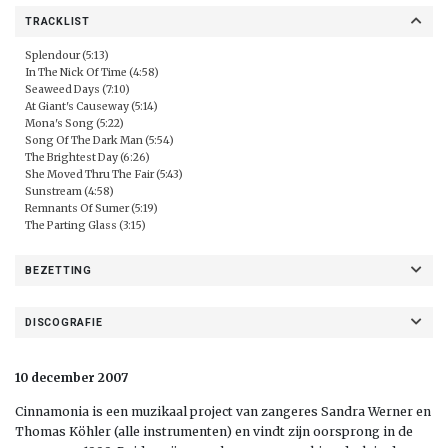
TRACKLIST
Splendour (5:13)
In The Nick Of Time (4:58)
Seaweed Days (7:10)
At Giant's Causeway (5:14)
Mona's Song (5:22)
Song Of The Dark Man (5:54)
The Brightest Day (6:26)
She Moved Thru The Fair (5:43)
Sunstream (4:58)
Remnants Of Sumer (5:19)
The Parting Glass (3:15)
BEZETTING
DISCOGRAFIE
10 december 2007
Cinnamonia is een muzikaal project van zangeres Sandra Werner en
Thomas Köhler (alle instrumenten) en vindt zijn oorsprong in de