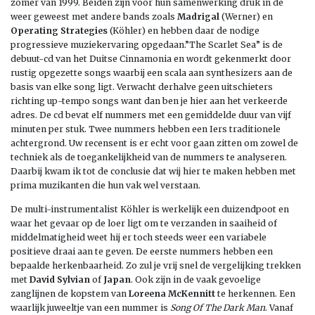
zomer van 1999. Beiden zijn voor hun samenwerking druk in de
weer geweest met andere bands zoals
Madrigal
(Werner) en
Operating Strategies
(Köhler) en hebben daar de nodige
progressieve muziekervaring opgedaan.”The Scarlet Sea” is de
debuut-cd van het Duitse Cinnamonia en wordt gekenmerkt door
rustig opgezette songs waarbij een scala aan synthesizers aan de
basis van elke song ligt. Verwacht derhalve geen uitschieters
richting up-tempo songs want dan ben je hier aan het verkeerde
adres. De cd bevat elf nummers met een gemiddelde duur van vijf
minuten per stuk. Twee nummers hebben een Iers traditionele
achtergrond. Uw recensent is er echt voor gaan zitten om zowel de
techniek als de toegankelijkheid van de nummers te analyseren.
Daarbij kwam ik tot de conclusie dat wij hier te maken hebben met
prima muzikanten die hun vak wel verstaan.
De multi-instrumentalist Köhler is werkelijk een duizendpoot en
waar het gevaar op de loer ligt om te verzanden in saaiheid of
middelmatigheid weet hij er toch steeds weer een variabele
positieve draai aan te geven. De eerste nummers hebben een
bepaalde herkenbaarheid. Zo zul je vrij snel de vergelijking trekken
met
David Sylvian
of
Japan
. Ook zijn in de vaak gevoelige
zanglijnen de kopstem van
Loreena McKennitt
te herkennen. Een
waarlijk juweeltje van een nummer is
Song Of The Dark Man
. Vanaf