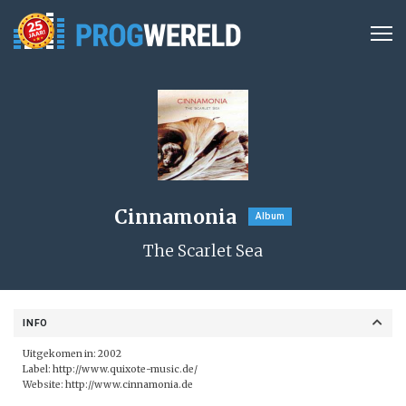
Cinnamonia
Album
The Scarlet Sea
INFO
Uitgekomen in: 2002
Label:
http://www.quixote-music.de/
Website:
http://www.cinnamonia.de