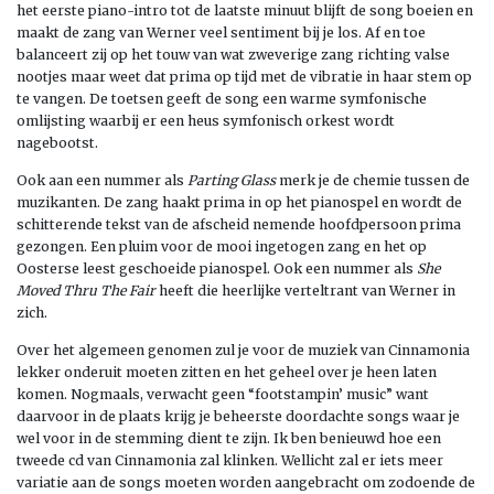
het eerste piano-intro tot de laatste minuut blijft de song boeien en
maakt de zang van Werner veel sentiment bij je los. Af en toe
balanceert zij op het touw van wat zweverige zang richting valse
nootjes maar weet dat prima op tijd met de vibratie in haar stem op
te vangen. De toetsen geeft de song een warme symfonische
omlijsting waarbij er een heus symfonisch orkest wordt
nagebootst.
Ook aan een nummer als
Parting Glass
merk je de chemie tussen de
muzikanten. De zang haakt prima in op het pianospel en wordt de
schitterende tekst van de afscheid nemende hoofdpersoon prima
gezongen. Een pluim voor de mooi ingetogen zang en het op
Oosterse leest geschoeide pianospel. Ook een nummer als
She
Moved Thru The Fair
heeft die heerlijke verteltrant van Werner in
zich.
Over het algemeen genomen zul je voor de muziek van Cinnamonia
lekker onderuit moeten zitten en het geheel over je heen laten
komen. Nogmaals, verwacht geen “footstampin’ music” want
daarvoor in de plaats krijg je beheerste doordachte songs waar je
wel voor in de stemming dient te zijn. Ik ben benieuwd hoe een
tweede cd van Cinnamonia zal klinken. Wellicht zal er iets meer
variatie aan de songs moeten worden aangebracht om zodoende de