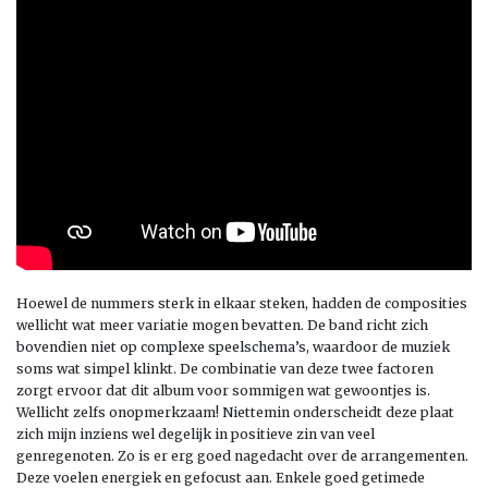
Hoewel de nummers sterk in elkaar steken, hadden de composities
wellicht wat meer variatie mogen bevatten. De band richt zich
bovendien niet op complexe speelschema’s, waardoor de muziek
soms wat simpel klinkt. De combinatie van deze twee factoren
zorgt ervoor dat dit album voor sommigen wat gewoontjes is.
Wellicht zelfs onopmerkzaam! Niettemin onderscheidt deze plaat
zich mijn inziens wel degelijk in positieve zin van veel
genregenoten. Zo is er erg goed nagedacht over de arrangementen.
Deze voelen energiek en gefocust aan. Enkele goed getimede