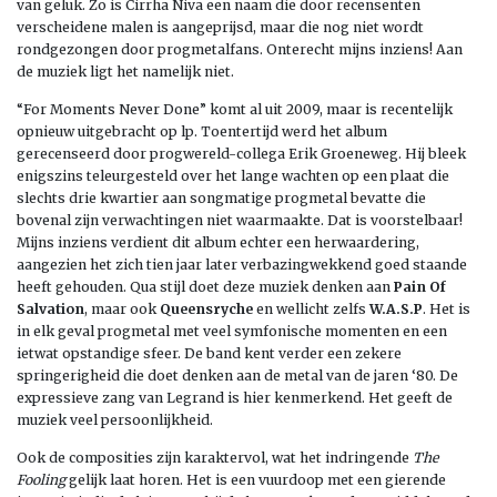
van geluk. Zo is Cirrha Niva een naam die door recensenten
verscheidene malen is aangeprijsd, maar die nog niet wordt
rondgezongen door progmetalfans. Onterecht mijns inziens! Aan
de muziek ligt het namelijk niet.
“For Moments Never Done” komt al uit 2009, maar is recentelijk
opnieuw uitgebracht op lp. Toentertijd werd het album
gerecenseerd door progwereld-collega Erik Groeneweg. Hij bleek
enigszins teleurgesteld over het lange wachten op een plaat die
slechts drie kwartier aan songmatige progmetal bevatte die
bovenal zijn verwachtingen niet waarmaakte. Dat is voorstelbaar!
Mijns inziens verdient dit album echter een herwaardering,
aangezien het zich tien jaar later verbazingwekkend goed staande
heeft gehouden. Qua stijl doet deze muziek denken aan
Pain Of
Salvation
, maar ook
Queensryche
en wellicht zelfs
W.A.S.P
. Het is
in elk geval progmetal met veel symfonische momenten en een
ietwat opstandige sfeer. De band kent verder een zekere
springerigheid die doet denken aan de metal van de jaren ‘80. De
expressieve zang van Legrand is hier kenmerkend. Het geeft de
muziek veel persoonlijkheid.
Ook de composities zijn karaktervol, wat het indringende
The
Fooling
gelijk laat horen. Het is een vuurdoop met een gierende