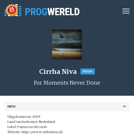
Cirrha Niva
Album
For Moments Never Done
INFO
Uitgekomen in: 2009
Land van herkomst: Nederland
Label: Parnassus Records
Website:
https://www.cirrhaniva.nl/