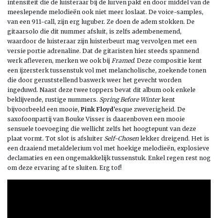
intensiteit die de luisteraar bij de lurven pakt en door middel van de
meeslepende melodieën ook niet meer loslaat. De voice-samples,
van een 911-call, zijn erg luguber. Ze doen de adem stokken. De
gitaarsolo die dit nummer afsluit, is zelfs adembenemend,
waardoor de luisteraar zijn luisterbeurt mag vervolgen met een
versie portie adrenaline. Dat de gitaristen hier steeds spannend
werk afleveren, merken we ook bij
Framed
. Deze compositie kent
een ijzersterk tussenstuk vol met melancholische, zoekende tonen
die door geruststellend baswerk weer het gevecht worden
ingeduwd. Naast deze twee toppers bevat dit album ook enkele
beklijvende, rustige nummers.
Spring Before Winter
kent
bijvoorbeeld een mooie,
Pink Floyd
’esque zweverigheid. De
saxofoonpartij van Bouke Visser is daarenboven een mooie
sensuele toevoeging die wellicht zelfs het hoogtepunt van deze
plaat vormt. Tot slot is afsluiter
Self-Chosen
lekker dreigend. Het is
een draaiend metaldelerium vol met hoekige melodieën, explosieve
declamaties en een ongemakkelijk tussenstuk. Enkel regen rest nog
om deze ervaring af te sluiten. Erg tof!