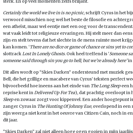
sterk. En op veel momenten zelfs briljant.
Certainly the world we live in is no picnic
, schrijft Cyrus in het b
verwoord misschien nog wel het beste de filosofie en achtergro
een atheïst, maar wel eentje met een oog voor de transcenden
wat vaak leidt tot religieuze ervaringen. Hij stelt meer dan e
zijn en stelt tevens dat het slechte in de mens ruimte moet krijg
kan komen. ‘
There are no dice or game of chance or sins yet to c
slottrack
Lost In Lonely Ghosts
. Ook heel treffend is ‘
Someone sai
someone said through sin you go to hell; but we’re already here’
in
Dit alles wordt op “Skies Darken” ondersteund met muziek ge
Bell, die het grillige en macabere van Cyrus’ teksten perfect w
bijvoorbeeld hoe ineens aan het einde van
The Long Sleep
een h
reprise kent in
Delivered Up For Tea
), dat prachtig overloopt in
Sleep
en zowaar zorgt voor kippenvel. Een ander hoogtepunt is
zanger Cyrus in
The Hunting Of Johnny Eue
, overlopend in een
zijn weerga niet kent in het oeuvre van Citizen Cain, noch in 
dit jaar.
“Skies Darken” zal niet alleen hoge ogen gooien in mijn jaarlijs