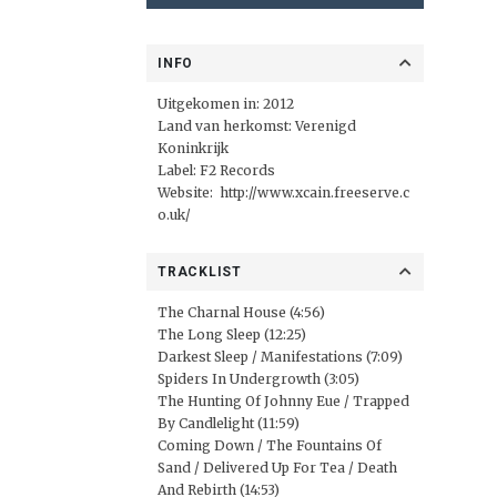
INFO
Uitgekomen in: 2012
Land van herkomst: Verenigd
Koninkrijk
Label:
F2 Records
Website:
http://www.xcain.freeserve.c
o.uk/
TRACKLIST
The Charnal House (4:56)
The Long Sleep (12:25)
Darkest Sleep / Manifestations (7:09)
Spiders In Undergrowth (3:05)
The Hunting Of Johnny Eue / Trapped
By Candlelight (11:59)
Coming Down / The Fountains Of
Sand / Delivered Up For Tea / Death
And Rebirth (14:53)