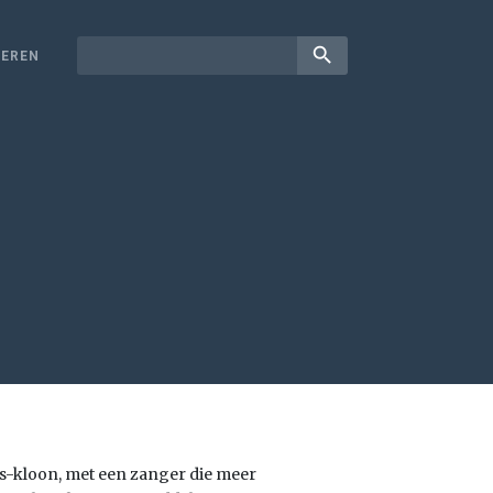
search
EREN
s-kloon, met een zanger die meer