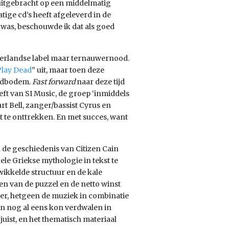
 uitgebracht op een middelmatig
tige cd’s heeft afgeleverd in de
et was, beschouwde ik dat als goed
derlandse label maar ternauwernood.
Play Dead
” uit, maar toen deze
ardbodem.
Fast forward
naar deze tijd
eft van SI Music, de groep ‘inmiddels
t Bell, zanger/bassist Cyrus en
rt te onttrekken. En met succes, want
n de geschiedenis van Citizen Cain
hele Griekse mythologie in tekst te
wikkelde structuur en de kale
len van de puzzel en de netto winst
eer, hetgeen de muziek in combinatie
en nog al eens kon verdwalen in
 juist, en het thematisch materiaal