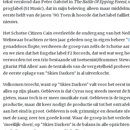
tekst verslond dan Peter Gabriel in
The Battle Of Epping Forest
,
proglabel (SI Music), dat in mijn beleving alleen maar middelma
eerste helft van de jaren ’90. Toen ik hoorde dat het label failli
nieuws.
Het Schotse Citizen Cain overleefde de ondergang van het Ne
Weliswaar brachten ze tien jaar geleden nog in eigen beheer “
genadeloos flopte, verdween de groep van zelfs de Schotse a
en we zien dat het Engelse label F2 Records, dat wel wat weg he
verworden tot een trio bestaande uit toetsenist/drummer Stewar
gitarist Phil Allen’ aan de tentakels van de vergetelheid probee
de eerste oplage van “Skies Darken” is al uitverkocht.
Volkomen terecht, want op “Skies Darken” valt voor het eerst i
alles op zijn plaats. Gebleven is dat Cyrus nog steeds meent de 
gieten, maar toch is er meer muzikale rust. Gebleven is de inge
productie, maar dit keer nodigt de productie uit tot het ontrafe
aan het eind is groot. Gebleven is ook grimmige en desolate sf
met de zang zeer ten goede komt. Waar de groep in het verled
‘moeilijk-doen’, op “Skies Darken” is de balans in alle opzichten