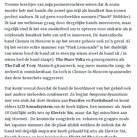
Trouwe lezertjes van mijn pennenvruchten weten dat ik soms
moeite heb met bands die zowel qua stijl als kwaliteit hun iconen
perfect nadoen. Ik zal geen voorbeelden noemen (*kuch* Wobbler).
Ik laat me weliswaar graag door dergelijke bands meevoeren, maar
tegelijk vind ik het een zwaktebod om te opteren voor imitatie als je
voldoende kwaliteit hebt om zelf te innoveren. De Australische
band Closure In Moscow is op het eerste gehoor ook zo’n geval. Al
bij het eerste echte nummer van “Pink Lemonade” is het duidelijk
van wiens bord de band zit te eten (op wiens stoel de band zit / in
wiens bed de band slaapt):
The Mars Volta
en genregenoten als
The Fall of Troy
. Manisch gitaarwerk, nog meer manische zang: de
invloed is onmiskenbaar. En toch is Closure In Moscow spannender
dan deze kenschets suggereert.
Dat komt vooral doordat de band de hoofdmoot van het geluid ook
met andere invloeden combineert. Zo begint
Neoprene Byzantium
met een stuk dat doet denken aan
Puscifer
en
Portishead
en komt
elders
LCD Soundsystem
om de hoek kijken. Een nummer als
Seeds
Of Gold
lijkt zelfs iets op
Electric Six
,
maar dat ligt misschien aan
mij. Hoewel… De komische songtitels en -teksten en grapjes zoals
het Japanse nummer dat de plaat afsluit wekken de indruk dat de
band wel degelijk inspiratie heeft gehaald bij acts als Electric Six,