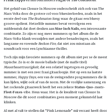
Frank Zappa
en hun buurlanders
Flight Of The Conchords
.
Het geluid van Closure In Moscow onderscheidt zich ook van The
Mars Volta door de grotere rol voor bluesinvloeden, zoals in het
eerste deel van
The Brahmaton Song
, waar de gitaar een bluesy
groove opdient. Hetzelfde nummer bevat vervolgens een
middenstuk dat doet denken aan
Nine Inch Nails,
een interessante
combinatie. Zo zijn er nog meer nummers op het album die de
Mars-Volta-klank versnijden met andere benaderingen, zoals het
langzame en vreemde
Beckon Fire
, dat niet zou misstaan als
soundtrack voor een Lynchiaanse thriller.
Toch zijn mijn favoriete nummers op dit album niet per se de meest
typische. Zo is er de mooie ballade (met de maffe titel)
Mauerbauertraurigkeit
, dat een relatief ingetogen en gevoelig
nummer is met een zeer fraai gitaarloopje. Het op een na laatste
nummer,
Happy Days
, een van de swingendste prognummers die ik
kan lijden, wijkt ook af van de norm. Met de vrolijke samenzang en
het rockende gitaarwerk heeft het een zekere
Status-Quo-
meets
-
Fleet-Foxes
-vibe. Heus waar. Het is de kwaliteit van Closure In
Moscow die dit soort combinaties geen moment gekunsteld laat
klinken.
Al met al valt te stellen dat “Pink Lemonade” mij verrast heeft door