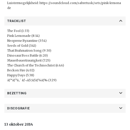
Luistermogelijkheid:
https://soundcloud.com/sabretusk/sets/pink-lemona
de
TRACKLIST
The Fool (1:33)
Pink Lemonade (8:14)
Neoprene Byzantine (3:54)
Seeds of Gold (3:41)
That Brahmatron Song (9:30)
Dinosaur Boss Battle (6:20)
Mauerbauertraurigkeit (7:25)
The Church of the Technochrist (6:46)
Beckon Fire (4:02)
Happy Days (5:38)
ãƒ”ãƒ³ã‚¯ ãƒ¬ãƒ¢ãƒãƒ¼ãƒ‰ (3:29)
BEZETTING
DISCOGRAFIE
13 oktober 2014