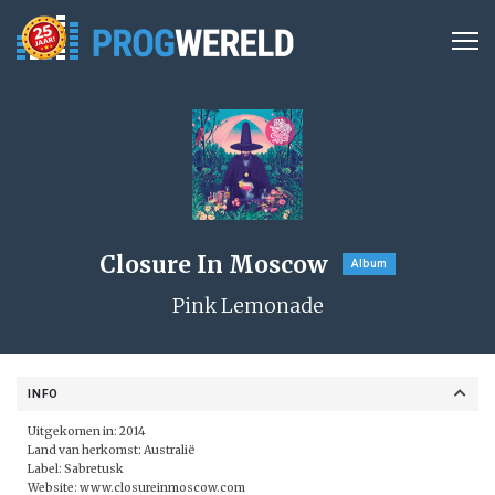
Closure In Moscow
Album
Pink Lemonade
INFO
Uitgekomen in: 2014
Land van herkomst: Australië
Label: Sabretusk
Website:
www.closureinmoscow.com